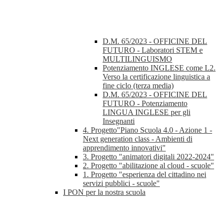
D.M. 65/2023 - OFFICINE DEL
FUTURO - Laboratori STEM e
MULTILINGUISMO
Potenziamento INGLESE come L2.
Verso la certificazione linguistica a
fine ciclo (terza media)
D.M. 65/2023 - OFFICINE DEL
FUTURO - Potenziamento
LINGUA INGLESE per gli
Insegnanti
4. Progetto"Piano Scuola 4.0 - Azione 1 -
Next generation class - Ambienti di
apprendimento innovativi"
3. Progetto "animatori digitali 2022-2024"
2. Progetto "abilitazione al cloud - scuole"
1. Progetto "esperienza del cittadino nei
servizi pubblici - scuole"
I PON per la nostra scuola