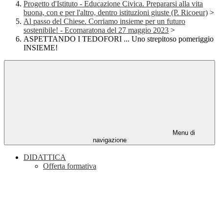
Progetto d'Istituto - Educazione Civica. Prepararsi alla vita
buona, con e per l'altro, dentro istituzioni giuste (P. Ricoeur)
>
Al passo del Chiese. Corriamo insieme per un futuro
sostenibile! - Ecomaratona del 27 maggio 2023
>
ASPETTANDO I TEDOFORI ... Uno strepitoso pomeriggio
INSIEME!
Menu di
navigazione
DIDATTICA
Offerta formativa