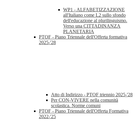
WP1 - ALFABETIZZAZIONE
all'Italiano come L2 sullo sfondo
dell'educazione al plurilinguismo.
Verso una CITTADINANZA
PLANETARIA
PTOF - Piano Triennale dell'Offerta formativa
2025-'28
Atto di Indirizzo - PTOF triennio 2025-'28
Per CON-VIVERE nella comunità
scolastica. Norme comuni
PTOF - Piano Triennale dell'Offerta Formativa
2022-'25