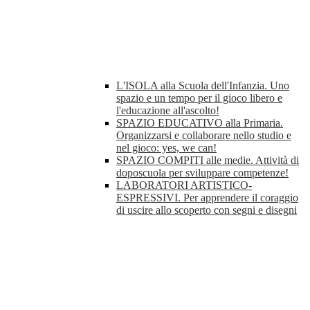
L'ISOLA alla Scuola dell'Infanzia. Uno
spazio e un tempo per il gioco libero e
l'educazione all'ascolto!
SPAZIO EDUCATIVO alla Primaria.
Organizzarsi e collaborare nello studio e
nel gioco: yes, we can!
SPAZIO COMPITI alle medie. Attività di
doposcuola per sviluppare competenze!
LABORATORI ARTISTICO-
ESPRESSIVI. Per apprendere il coraggio
di uscire allo scoperto con segni e disegni