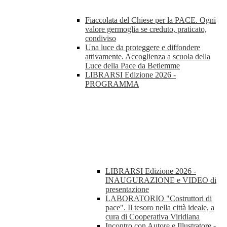
Fiaccolata del Chiese per la PACE. Ogni
valore germoglia se creduto, praticato,
condiviso
Una luce da proteggere e diffondere
attivamente. Accoglienza a scuola della
Luce della Pace da Betlemme
LIBRARSI Edizione 2026 -
PROGRAMMA
LIBRARSI Edizione 2026 -
INAUGURAZIONE e VIDEO di
presentazione
LABORATORIO "Costruttori di
pace". Il tesoro nella città ideale, a
cura di Cooperativa Viridiana
Incontro con Autore e Illustratore -