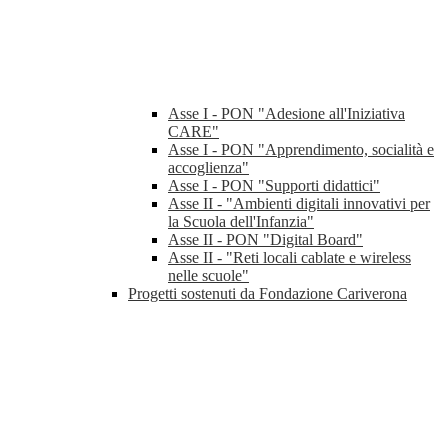
Asse I - PON "Adesione all'Iniziativa
CARE"
Asse I - PON "Apprendimento, socialità e
accoglienza"
Asse I - PON "Supporti didattici"
Asse II - "Ambienti digitali innovativi per
la Scuola dell'Infanzia"
Asse II - PON "Digital Board"
Asse II - "Reti locali cablate e wireless
nelle scuole"
Progetti sostenuti da Fondazione Cariverona