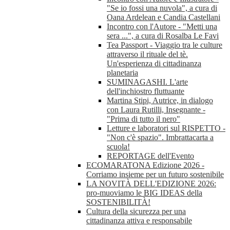
"Se io fossi una nuvola", a cura di
Oana Ardelean e Candia Castellani
Incontro con l'Autore - "Metti una
sera ...", a cura di Rosalba Le Favi
Tea Passport - Viaggio tra le culture
attraverso il rituale del tè.
Un'esperienza di cittadinanza
planetaria
SUMINAGASHI. L'arte
dell'inchiostro fluttuante
Martina Stipi, Autrice, in dialogo
con Laura Rutilli, Insegnante -
"Prima di tutto il nero"
Letture e laboratori sul RISPETTO -
"Non c'è spazio". Imbrattacarta a
scuola!
REPORTAGE dell'Evento
ECOMARATONA Edizione 2026 -
Corriamo insieme per un futuro sostenibile
LA NOVITÀ DELL'EDIZIONE 2026:
pro-muoviamo le BIG IDEAS della
SOSTENIBILITÀ!
Cultura della sicurezza per una
cittadinanza attiva e responsabile