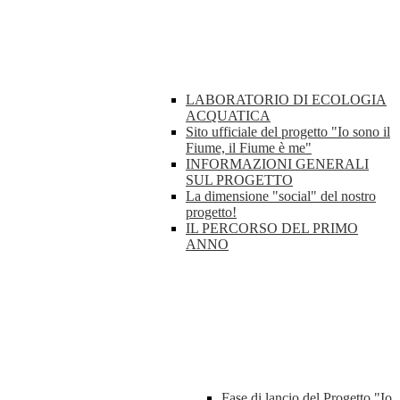
LABORATORIO DI ECOLOGIA
ACQUATICA
Sito ufficiale del progetto "Io sono il
Fiume, il Fiume è me"
INFORMAZIONI GENERALI
SUL PROGETTO
La dimensione "social" del nostro
progetto!
IL PERCORSO DEL PRIMO
ANNO
Fase di lancio del Progetto "Io