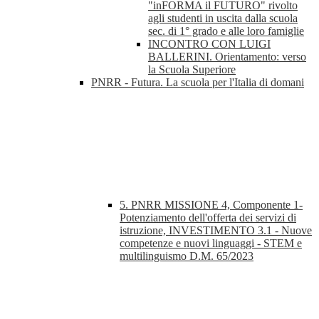
"inFORMA il FUTURO" rivolto
agli studenti in uscita dalla scuola
sec. di 1° grado e alle loro famiglie
INCONTRO CON LUIGI
BALLERINI. Orientamento: verso
la Scuola Superiore
PNRR - Futura. La scuola per l'Italia di domani
5. PNRR MISSIONE 4, Componente 1-
Potenziamento dell'offerta dei servizi di
istruzione, INVESTIMENTO 3.1 - Nuove
competenze e nuovi linguaggi - STEM e
multilinguismo D.M. 65/2023