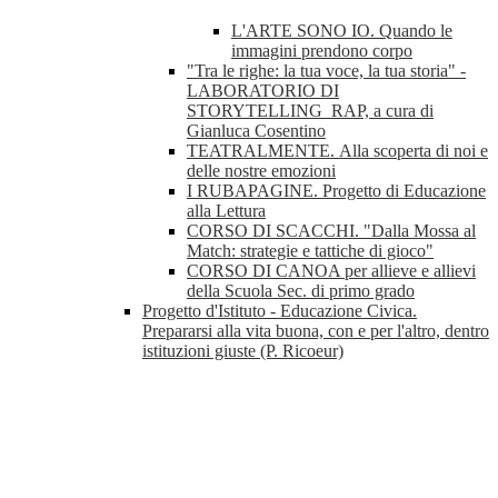
L'ARTE SONO IO. Quando le
immagini prendono corpo
"Tra le righe: la tua voce, la tua storia" -
LABORATORIO DI
STORYTELLING_RAP, a cura di
Gianluca Cosentino
TEATRALMENTE. Alla scoperta di noi e
delle nostre emozioni
I RUBAPAGINE. Progetto di Educazione
alla Lettura
CORSO DI SCACCHI. "Dalla Mossa al
Match: strategie e tattiche di gioco"
CORSO DI CANOA per allieve e allievi
della Scuola Sec. di primo grado
Progetto d'Istituto - Educazione Civica.
Prepararsi alla vita buona, con e per l'altro, dentro
istituzioni giuste (P. Ricoeur)