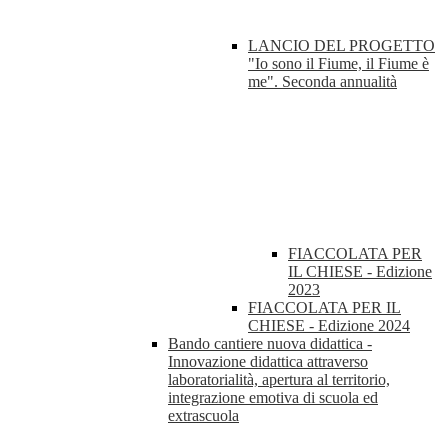
LANCIO DEL PROGETTO
"Io sono il Fiume, il Fiume è
me". Seconda annualità
FIACCOLATA PER
IL CHIESE - Edizione
2023
FIACCOLATA PER IL
CHIESE - Edizione 2024
Bando cantiere nuova didattica -
Innovazione didattica attraverso
laboratorialità, apertura al territorio,
integrazione emotiva di scuola ed
extrascuola