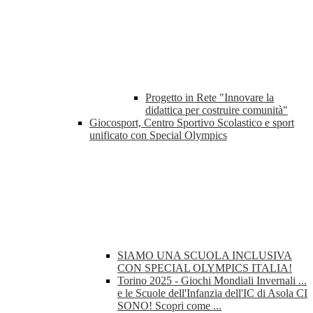
Progetto in Rete "Innovare la
didattica per costruire comunità"
Giocosport, Centro Sportivo Scolastico e sport
unificato con Special Olympics
SIAMO UNA SCUOLA INCLUSIVA
CON SPECIAL OLYMPICS ITALIA!
Torino 2025 - Giochi Mondiali Invernali ...
e le Scuole dell'Infanzia dell'IC di Asola CI
SONO! Scopri come ...