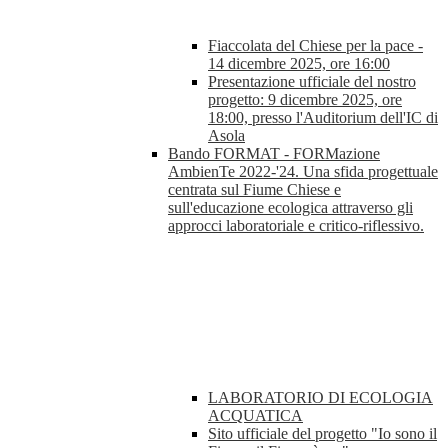
Fiaccolata del Chiese per la pace -
14 dicembre 2025, ore 16:00
Presentazione ufficiale del nostro
progetto: 9 dicembre 2025, ore
18:00, presso l'Auditorium dell'IC di
Asola
Bando FORMAT - FORMazione
AmbienTe 2022-'24. Una sfida progettuale
centrata sul Fiume Chiese e
sull'educazione ecologica attraverso gli
approcci laboratoriale e critico-riflessivo.
LABORATORIO DI ECOLOGIA
ACQUATICA
Sito ufficiale del progetto "Io sono il