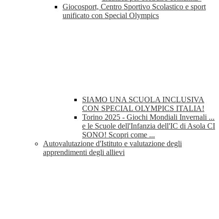
Giocosport, Centro Sportivo Scolastico e sport
unificato con Special Olympics
SIAMO UNA SCUOLA INCLUSIVA
CON SPECIAL OLYMPICS ITALIA!
Torino 2025 - Giochi Mondiali Invernali ...
e le Scuole dell'Infanzia dell'IC di Asola CI
SONO! Scopri come ...
Autovalutazione d'Istituto e valutazione degli
apprendimenti degli allievi