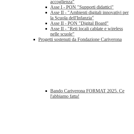
accoglienza"
Asse I - PON "Supporti didattici"
Asse II - "Ambienti digitali innovativi per
la Scuola dell'Infanzia"
Asse II - PON "Digital Board"
Asse II - "Reti locali cablate e wireless
nelle scuole"
Progetti sostenuti da Fondazione Cariverona
Bando Cariverona FORMAT 2025. Ce
l'abbiamo fatta!