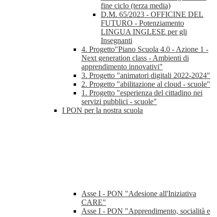
fine ciclo (terza media)
D.M. 65/2023 - OFFICINE DEL
FUTURO - Potenziamento
LINGUA INGLESE per gli
Insegnanti
4. Progetto"Piano Scuola 4.0 - Azione 1 -
Next generation class - Ambienti di
apprendimento innovativi"
3. Progetto "animatori digitali 2022-2024"
2. Progetto "abilitazione al cloud - scuole"
1. Progetto "esperienza del cittadino nei
servizi pubblici - scuole"
I PON per la nostra scuola
Asse I - PON "Adesione all'Iniziativa
CARE"
Asse I - PON "Apprendimento, socialità e