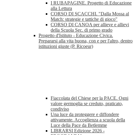
I RUBAPAGINE. Progetto di Educazione
alla Lettura
CORSO DI SCACCHI. "Dalla Mossa al
Match: strategie e tattiche di gioco"
CORSO DI CANOA per allieve e allievi
della Scuola Sec. di primo grado
Progetto d'Istituto - Educazione Civica.
Prepararsi alla vita buona, con e per l'altro, dentro
istituzioni giuste (P. Ricoeur)
Fiaccolata del Chiese per la PACE. Ogni
valore germoglia se creduto, praticato,
condiviso
Una luce da proteggere e diffondere
attivamente. Accoglienza a scuola della
Luce della Pace da Betlemme
LIBRARSI Edizione 2026 -