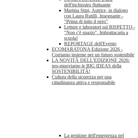
dell'inchiostro fluttuante
Martina Stipi, Autrice, in dialogo
con Laura Rutilli, Insegnante -
"Prima di tutto il nero"
Letture e laboratori sul RISPETTO -
"Non c'è spazio". Imbrattacarta a
scuola!
REPORTAGE dell'Evento
ECOMARATONA Edizione 2026 -
Corriamo insieme per un futuro sostenibile
LA NOVITÀ DELL'EDIZIONE 2026:
pro-muoviamo le BIG IDEAS della
SOSTENIBILITÀ!
Cultura della sicurezza per una
cittadinanza attiva e responsabile
La gestione dell'emergenza nel