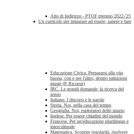
Atto di Indirizzo - PTOF triennio 2022-'25
Un curricolo per imparare ad essere, sapere e fare
Educazione Civica. Prepararsi alla vita
buona, con e per l'altro, dentro istituzioni
giuste (P. Ricoeur)
IRC. Le grandi domande, la ricerca del
senso
Italiano. I discorsi e le parole
Storia. Noi, nella casa del tempo
Geografia. Noi, esploratori dello spazio
Inglese. Per essere cittadini del mondo
Francese. Per un'educazione plurilingue e
interculturale
Matematica. Scoprire regolarità, risolvere