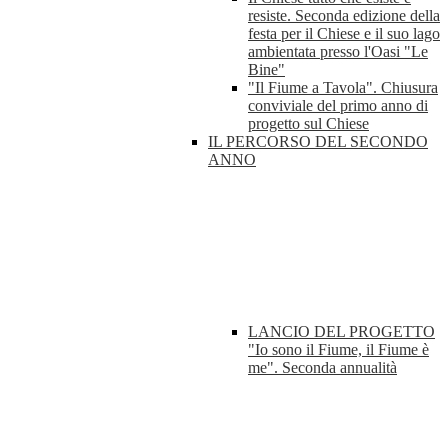
resiste. Seconda edizione della
festa per il Chiese e il suo lago
ambientata presso l'Oasi "Le
Bine"
"Il Fiume a Tavola". Chiusura
conviviale del primo anno di
progetto sul Chiese
IL PERCORSO DEL SECONDO
ANNO
LANCIO DEL PROGETTO
"Io sono il Fiume, il Fiume è
me". Seconda annualità