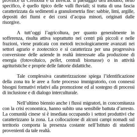
province di Cremona e di Brescia.
Il paesaggio dell’asolano, nello
specifico, è quello tipico delle valli fluviali;
si tratta di una fascia
caratterizzata da sedimenti a granulometria fine: sabbie, limi, argille,
depositi dei fiumi e dei corsi d’acqua minori, originati dalle
risorgive.
A tutt’oggi l’agricoltura
,
per quanto generalmente in
sofferenza, risulta attiva
soprattutto nei centri più piccoli e nelle
frazioni, viene praticata con metodi tecnologicamente avanzati nei
settori agrario e zootecnico
e si caratterizza per una progressiva
conversione delle aziende in realtà interessate alla produzione di
energia (fotovoltaico,
pellet
, centrali biomasse) o in attività
agrituristiche e proprie delle fattorie didattiche.
Tale complessiva caratterizzazione spiega l’identificazione
della zona tra le aree a forte processo immigratorio, con connessi
bisogni formativi relativi alla promozione ed al sostegno di processi
di inclusione e di dialogo interculturale.
Nell’ultimo biennio anche i flussi migratori, in concomitanza
con la crisi economica, hanno subito una sensibile battuta d’arresto.
La comunità cinese si è insediata occupando i settori produttivi che
caratterizzano la zona. La collocazione di alcuni campi nomadi sul
territorio comporta la presenza costante nell’Istituto di studenti
provenienti da tale realtà.