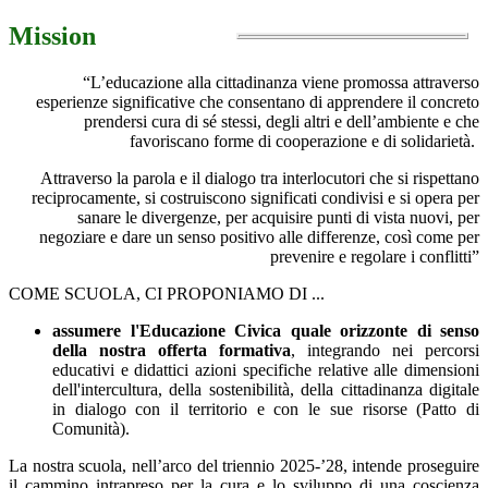
Mission
“L’educazione alla cittadinanza viene promossa attraverso
esperienze significative
che consentano di apprendere il concreto
prendersi cura di sé stessi, degli altri e dell’ambiente
e che
favoriscano forme di cooperazione e di solidarietà.
Attraverso la parola e il dialogo tra interlocutori che si rispettano
reciprocamente, si costruiscono significati condivisi e si opera per
sanare le divergenze, per acquisire punti di vista nuovi, per
negoziare e dare un senso positivo alle differenze, così come per
prevenire e regolare i conflitti”
COME SCUOLA, CI PROPONIAMO DI ...
assumere l'Educazione Civica quale orizzonte di senso
della nostra offerta formativa
, integrando nei percorsi
educativi e didattici azioni specifiche relative alle dimensioni
dell'intercultura, della sostenibilità, della cittadinanza digitale
in dialogo con il territorio e con le sue risorse (Patto di
Comunità).
La nostra scuola, nell’arco del triennio 2025-’28, intende proseguire
il cammino intrapreso per la cura e lo sviluppo di una coscienza