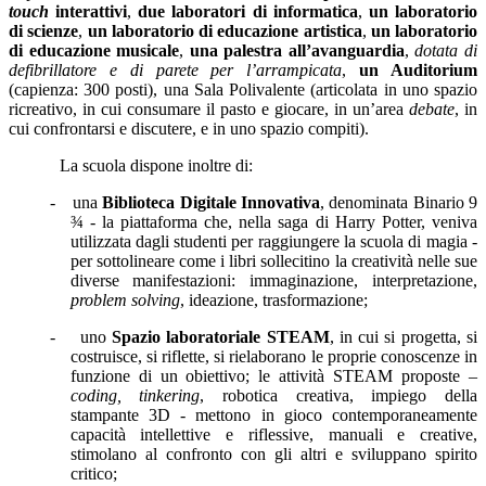
touch
interattivi
,
due laboratori di informatica
,
un laboratorio
di scienze
,
un laboratorio di educazione artistica
,
un laboratorio
di educazione musicale
,
una palestra all’avanguardia
,
dotata di
defibrillatore e di parete per l’arrampicata
,
un Auditorium
(capienza: 300 posti), una Sala Polivalente (articolata in uno spazio
ricreativo, in cui consumare il pasto e giocare, in un’area
debate
, in
cui confrontarsi e discutere, e in uno spazio compiti).
La scuola dispone inoltre di:
-
una
Biblioteca Digitale Innovativa
, denominata
Binario 9
¾ - la piattaforma
che, nella saga di Harry Potter, veniva
utilizzata dagli studenti per raggiungere la scuola di magia -
per sottolineare come i libri sollecitino la creatività nelle sue
diverse manifestazioni: immaginazione, interpretazione,
problem solving
, ideazione, trasformazione;
-
uno
Spazio laboratoriale STEAM
, in cui si progetta, si
costruisce, si riflette, si rielaborano le proprie conoscenze in
funzione di un obiettivo; le attività STEAM proposte –
coding, tinkering
, robotica creativa, impiego della
stampante 3D - mettono in gioco contemporaneamente
capacità intellettive e riflessive, manuali e creative,
stimolano al confronto con gli altri e sviluppano spirito
critico;