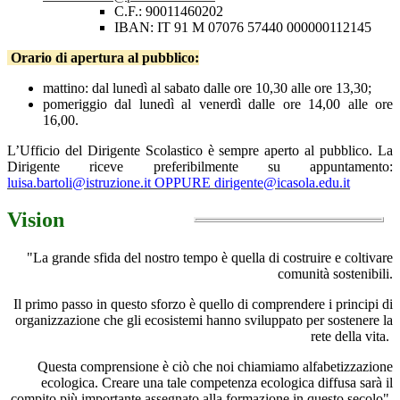
C.F.: 90011460202
IBAN: IT 91 M 07076 57440 000000112145
Orario di apertura al pubblico:
mattino: dal lunedì al sabato dalle ore 10,30 alle ore 13,30;
pomeriggio dal lunedì al venerdì dalle ore 14,00 alle ore
16,00.
L’Ufficio del Dirigente Scolastico è sempre aperto al pubblico. La
Dirigente riceve preferibilmente su appuntamento:
luisa.bartoli@istruzione.it OPPURE dirigente@icasola.edu.it
Vision
"La grande sfida del nostro tempo è quella di costruire e coltivare
comunità sostenibili.
Il primo passo in questo sforzo è quello di comprendere i principi di
organizzazione
che gli ecosistemi hanno sviluppato per sostenere la
rete della vita.
Questa comprensione è ciò che noi chiamiamo alfabetizzazione
ecologica.
Creare una tale competenza
ecologica diffusa sarà il
compito più importante
assegnato alla formazione in questo secolo".