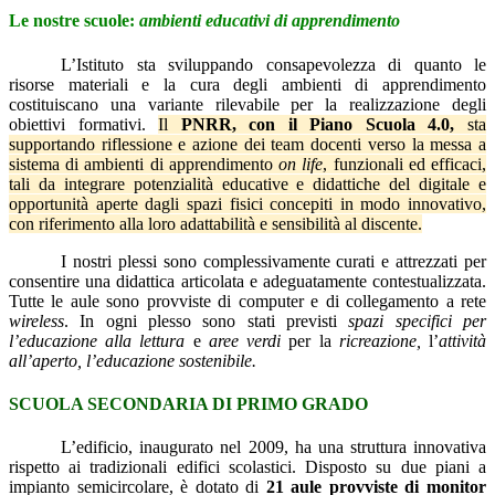
Le nostre scuole:
ambienti educativi di apprendimento
L’Istituto sta sviluppando consapevolezza di quanto le
risorse materiali e la cura degli ambienti di apprendimento
costituiscano una variante rilevabile per la realizzazione degli
obiettivi formativi.
Il
PNRR, con il Piano Scuola 4.0,
sta
supportando riflessione e azione dei team docenti verso la messa a
sistema di ambienti di apprendimento
on life
, funzionali ed efficaci,
tali da integrare potenzialità educative e didattiche del digitale e
opportunità aperte dagli spazi fisici concepiti in modo innovativo,
con riferimento alla loro adattabilità e sensibilità al discente.
I nostri plessi sono complessivamente curati e attrezzati per
consentire una didattica articolata e adeguatamente contestualizzata.
Tutte le aule sono provviste di computer e di collegamento a rete
wireless
.
In ogni plesso sono stati previsti
spazi specifici per
l’educazione alla lettura
e
aree verdi
per la
ricreazione,
l’
attività
all’aperto, l’educazione sostenibile.
SCUOLA SECONDARIA DI PRIMO GRADO
L’edificio, inaugurato nel 2009, ha una struttura innovativa
rispetto ai tradizionali edifici scolastici. Disposto su due piani a
impianto semicircolare, è dotato di
21 aule provviste di monitor