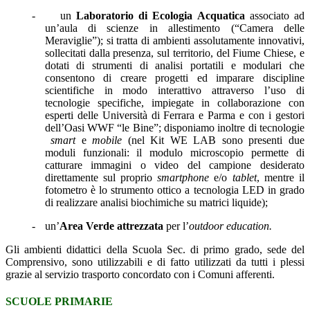
-
un
Laboratorio di Ecologia Acquatica
associato ad
un
’aula di scienze in allestimento (“Camera delle
Meraviglie”); si tratta di ambienti assolutamente innovativi,
sollecitati dalla presenza, sul territorio, del Fiume Chiese, e
dotati di strumenti di
analisi portatili e modulari che
consentono di creare progetti ed imparare discipline
scientifiche in modo interattivo attraverso l’uso di
tecnologie specifiche, impiegate in collaborazione con
esperti delle Università di Ferrara e Parma e con i gestori
dell’Oasi WWF “le Bine”; disponiamo inoltre di tecnologie
smart
e
mobile
(nel Kit WE LAB sono presenti due
moduli funzionali: il modulo microscopio permette di
catturare immagini o video del campione desiderato
direttamente sul proprio
smartphone
e/o
tablet
, mentre il
fotometro è lo strumento ottico a tecnologia LED in grado
di realizzare analisi biochimiche su matrici liquide);
-
un’
Area Verde
attrezzata
per l’
outdoor education.
Gli ambienti didattici della Scuola Sec. di primo grado, sede del
Comprensivo, sono utilizzabili e di fatto utilizzati da tutti i plessi
grazie al servizio trasporto concordato con i Comuni afferenti.
SCUOLE PRIMARIE