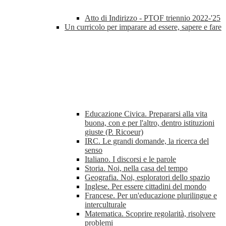
Atto di Indirizzo - PTOF triennio 2022-'25
Un curricolo per imparare ad essere, sapere e fare
Educazione Civica. Prepararsi alla vita
buona, con e per l'altro, dentro istituzioni
giuste (P. Ricoeur)
IRC. Le grandi domande, la ricerca del
senso
Italiano. I discorsi e le parole
Storia. Noi, nella casa del tempo
Geografia. Noi, esploratori dello spazio
Inglese. Per essere cittadini del mondo
Francese. Per un'educazione plurilingue e
interculturale
Matematica. Scoprire regolarità, risolvere
problemi