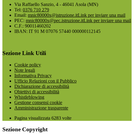
Via Raffaello Sanzio, 4 - 46041 Asola (MN)
Tel:
0376 710 279
Email:
mnic80000x@istruzione.it
Link per inviare una mail
PEC:
mnic80000x@pec.istruzione.it
Link per inviare una mail
C.F.: 90011460202
IBAN: IT 91 M 07076 57440 000000112145
Sezione Link Utili
Cookie policy
Note legali
Informativa Privacy
Ufficio Relazioni con il Pubblico
Dichiarazione di accessibilità
Obiettivi di accessibilità
Whistleblowing
Gestione consensi cookie
Amministrazione trasparente
Pagina visualizzata
6283
volte
Sezione Copyright