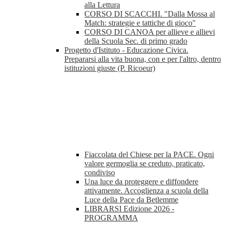
alla Lettura
CORSO DI SCACCHI. "Dalla Mossa al
Match: strategie e tattiche di gioco"
CORSO DI CANOA per allieve e allievi
della Scuola Sec. di primo grado
Progetto d'Istituto - Educazione Civica.
Prepararsi alla vita buona, con e per l'altro, dentro
istituzioni giuste (P. Ricoeur)
Fiaccolata del Chiese per la PACE. Ogni
valore germoglia se creduto, praticato,
condiviso
Una luce da proteggere e diffondere
attivamente. Accoglienza a scuola della
Luce della Pace da Betlemme
LIBRARSI Edizione 2026 -
PROGRAMMA