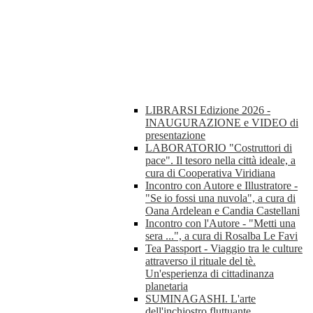
LIBRARSI Edizione 2026 -
INAUGURAZIONE e VIDEO di
presentazione
LABORATORIO "Costruttori di
pace". Il tesoro nella città ideale, a
cura di Cooperativa Viridiana
Incontro con Autore e Illustratore -
"Se io fossi una nuvola", a cura di
Oana Ardelean e Candia Castellani
Incontro con l'Autore - "Metti una
sera ...", a cura di Rosalba Le Favi
Tea Passport - Viaggio tra le culture
attraverso il rituale del tè.
Un'esperienza di cittadinanza
planetaria
SUMINAGASHI. L'arte
dell'inchiostro fluttuante