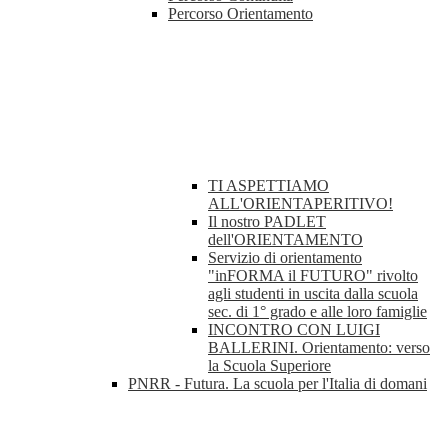
Percorso Orientamento
TI ASPETTIAMO
ALL'ORIENTAPERITIVO!
Il nostro PADLET
dell'ORIENTAMENTO
Servizio di orientamento
"inFORMA il FUTURO" rivolto
agli studenti in uscita dalla scuola
sec. di 1° grado e alle loro famiglie
INCONTRO CON LUIGI
BALLERINI. Orientamento: verso
la Scuola Superiore
PNRR - Futura. La scuola per l'Italia di domani