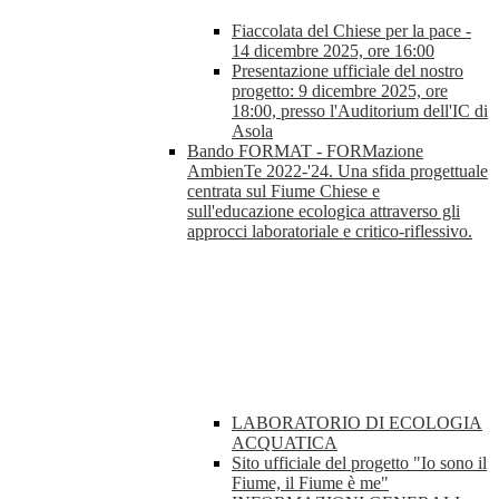
Fiaccolata del Chiese per la pace -
14 dicembre 2025, ore 16:00
Presentazione ufficiale del nostro
progetto: 9 dicembre 2025, ore
18:00, presso l'Auditorium dell'IC di
Asola
Bando FORMAT - FORMazione
AmbienTe 2022-'24. Una sfida progettuale
centrata sul Fiume Chiese e
sull'educazione ecologica attraverso gli
approcci laboratoriale e critico-riflessivo.
LABORATORIO DI ECOLOGIA
ACQUATICA
Sito ufficiale del progetto "Io sono il
Fiume, il Fiume è me"