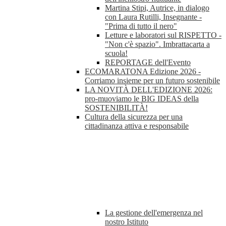
Martina Stipi, Autrice, in dialogo
con Laura Rutilli, Insegnante -
"Prima di tutto il nero"
Letture e laboratori sul RISPETTO -
"Non c'è spazio". Imbrattacarta a
scuola!
REPORTAGE dell'Evento
ECOMARATONA Edizione 2026 -
Corriamo insieme per un futuro sostenibile
LA NOVITÀ DELL'EDIZIONE 2026:
pro-muoviamo le BIG IDEAS della
SOSTENIBILITÀ!
Cultura della sicurezza per una
cittadinanza attiva e responsabile
La gestione dell'emergenza nel
nostro Istituto