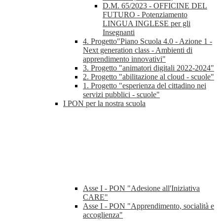
D.M. 65/2023 - OFFICINE DEL
FUTURO - Potenziamento
LINGUA INGLESE per gli
Insegnanti
4. Progetto"Piano Scuola 4.0 - Azione 1 -
Next generation class - Ambienti di
apprendimento innovativi"
3. Progetto "animatori digitali 2022-2024"
2. Progetto "abilitazione al cloud - scuole"
1. Progetto "esperienza del cittadino nei
servizi pubblici - scuole"
I PON per la nostra scuola
Asse I - PON "Adesione all'Iniziativa
CARE"
Asse I - PON "Apprendimento, socialità e
accoglienza"