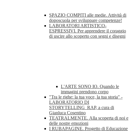
SPAZIO COMPITI alle medie. Attività di
doposcuola per sviluppare competenze!
LABORATORI ARTISTICO-
ESPRESSIVI. Per apprendere il coraggio
di uscire allo scoperto con segni e disegni
L'ARTE SONO IO. Quando le
immagini prendono corpo
"Tra le righe: la tua voce, la tua storia" -
LABORATORIO DI
STORYTELLING_RAP, a cura di
Gianluca Cosentino
TEATRALMENTE. Alla scoperta di noi e
delle nostre emozioni
I RUBAPAGINE. Progetto di Educazione