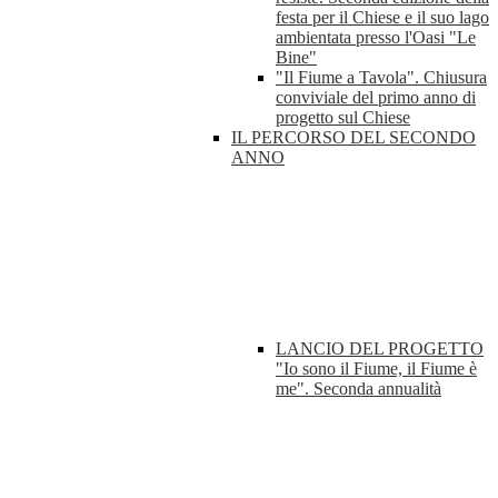
festa per il Chiese e il suo lago
ambientata presso l'Oasi "Le
Bine"
"Il Fiume a Tavola". Chiusura
conviviale del primo anno di
progetto sul Chiese
IL PERCORSO DEL SECONDO
ANNO
LANCIO DEL PROGETTO
"Io sono il Fiume, il Fiume è
me". Seconda annualità