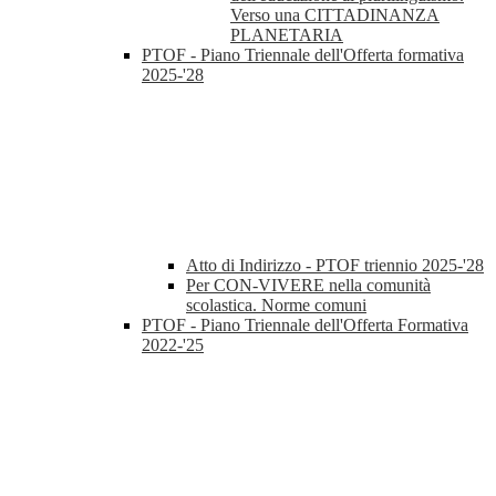
Verso una CITTADINANZA
PLANETARIA
PTOF - Piano Triennale dell'Offerta formativa
2025-'28
Atto di Indirizzo - PTOF triennio 2025-'28
Per CON-VIVERE nella comunità
scolastica. Norme comuni
PTOF - Piano Triennale dell'Offerta Formativa
2022-'25