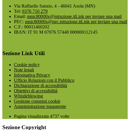
Via Raffaello Sanzio, 4 - 46041 Asola (MN)
Tel:
0376 710 279
Email:
mnic80000x@istruzione.it
Link per inviare una mail
PEC:
mnic80000x@pec.istruzione.it
Link per inviare una mail
C.F.: 90011460202
IBAN: IT 91 M 07076 57440 000000112145
Sezione Link Utili
Cookie policy
Note legali
Informativa Privacy
Ufficio Relazioni con il Pubblico
Dichiarazione di accessibilità
Obiettivi di accessibilità
Whistleblowing
Gestione consensi cookie
Amministrazione trasparente
Pagina visualizzata
4737
volte
Sezione Copyright