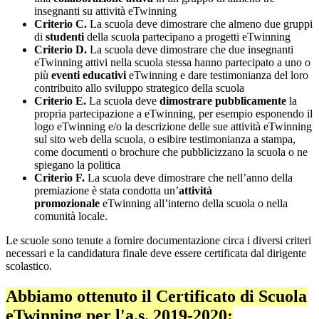
insegnanti su attività eTwinning
Criterio C.
La scuola deve dimostrare che almeno due gruppi
di
studenti
della scuola partecipano a progetti eTwinning
Criterio D.
La scuola deve dimostrare che due insegnanti
eTwinning attivi nella scuola stessa hanno partecipato a uno o
più
eventi educativi
eTwinning e dare testimonianza del loro
contribuito allo sviluppo strategico della scuola
Criterio E.
La scuola deve
dimostrare pubblicamente
la
propria partecipazione a eTwinning, per esempio esponendo il
logo eTwinning e/o la descrizione delle sue attività eTwinning
sul sito web della scuola, o esibire testimonianza a stampa,
come documenti o brochure che pubblicizzano la scuola o ne
spiegano la politica
Criterio F.
La scuola deve dimostrare che nell’anno della
premiazione è stata condotta un’
attività
promozionale
eTwinning all’interno della scuola o nella
comunità locale.
Le scuole sono tenute a fornire documentazione circa i diversi criteri
necessari e la candidatura finale deve essere certificata dal dirigente
scolastico.
Abbiamo ottenuto il Certificato di Scuola
eTwinning per l'a.s. 2019-2020: