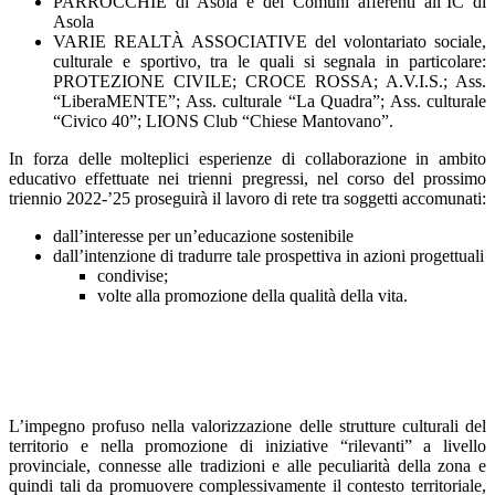
PARROCCHIE di Asola e dei Comuni afferenti all’IC di
Asola
VARIE REALTÀ ASSOCIATIVE del volontariato sociale,
culturale e sportivo, tra le quali si segnala in particolare:
PROTEZIONE CIVILE; CROCE ROSSA; A.V.I.S.; Ass.
“LiberaMENTE”; Ass. culturale “La Quadra”; Ass. culturale
“Civico 40”; LIONS Club “Chiese Mantovano”.
In forza delle molteplici esperienze di collaborazione in ambito
educativo effettuate nei trienni pregressi, nel corso del prossimo
triennio 2022-’25 proseguirà il lavoro di rete tra soggetti accomunati:
dall’interesse per un’educazione sostenibile
dall’intenzione di tradurre tale prospettiva in azioni progettuali
condivise;
volte alla promozione della qualità della vita.
L’impegno profuso nella valorizzazione delle strutture culturali del
territorio e nella promozione di iniziative “rilevanti” a livello
provinciale, connesse alle tradizioni e alle peculiarità della zona e
quindi tali da promuovere complessivamente il contesto territoriale,