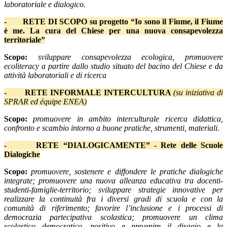
laboratoriale e dialogico.
-
RETE DI SCOPO su progetto “Io sono il Fiume, il Fiume
è me. La cura del Chiese per una nuova consapevolezza
territoriale”
Scopo:
sviluppare consapevolezza ecologica, promuovere
ecoliteracy a partire dallo studio situato del bacino del Chiese e da
attività laboratoriali e di ricerca
- RETE INFORMALE INTERCULTURA
(su iniziativa di
SPRAR ed équipe ENEA)
Scopo:
promuovere in ambito interculturale ricerca didattica,
confronto e scambio intorno a buone pratiche, strumenti, materiali.
-
RETE “DIALOGICAMENTE” - Rete delle Scuole
Dialogiche
Scopo:
promuovere, sostenere e diffondere le pratiche dialogiche
integrate; promuovere una nuova alleanza educativa tra docenti-
studenti-famiglie-territorio; sviluppare strategie innovative per
realizzare la continuità fra i diversi gradi di scuola e con la
comunità di riferimento; favorire l’inclusione e i processi di
democrazia partecipativa scolastica; promuovere un clima
scolastico democratico, positivo e prevenire il disagio e la