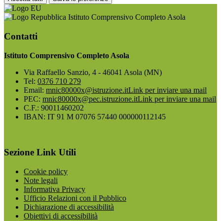
Istituto Comprensivo Completo Asola
Contatti
Istituto Comprensivo Completo Asola
Via Raffaello Sanzio, 4 - 46041 Asola (MN)
Tel:
0376 710 279
Email:
mnic80000x@istruzione.it
Link per inviare una mail
PEC:
mnic80000x@pec.istruzione.it
Link per inviare una mail
C.F.: 90011460202
IBAN: IT 91 M 07076 57440 000000112145
Sezione Link Utili
Cookie policy
Note legali
Informativa Privacy
Ufficio Relazioni con il Pubblico
Dichiarazione di accessibilità
Obiettivi di accessibilità