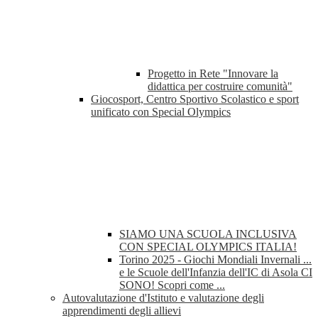
Progetto in Rete "Innovare la
didattica per costruire comunità"
Giocosport, Centro Sportivo Scolastico e sport
unificato con Special Olympics
SIAMO UNA SCUOLA INCLUSIVA
CON SPECIAL OLYMPICS ITALIA!
Torino 2025 - Giochi Mondiali Invernali ...
e le Scuole dell'Infanzia dell'IC di Asola CI
SONO! Scopri come ...
Autovalutazione d'Istituto e valutazione degli
apprendimenti degli allievi