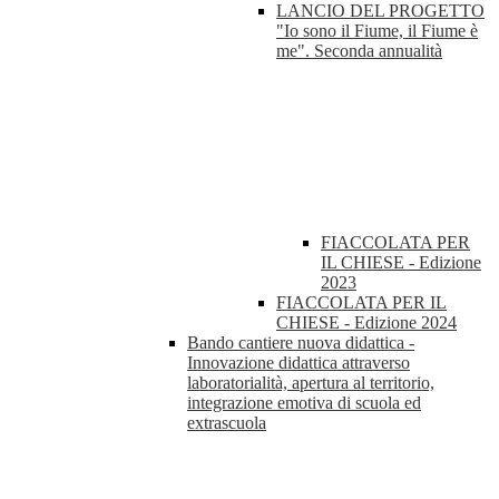
LANCIO DEL PROGETTO
"Io sono il Fiume, il Fiume è
me". Seconda annualità
FIACCOLATA PER
IL CHIESE - Edizione
2023
FIACCOLATA PER IL
CHIESE - Edizione 2024
Bando cantiere nuova didattica -
Innovazione didattica attraverso
laboratorialità, apertura al territorio,
integrazione emotiva di scuola ed
extrascuola