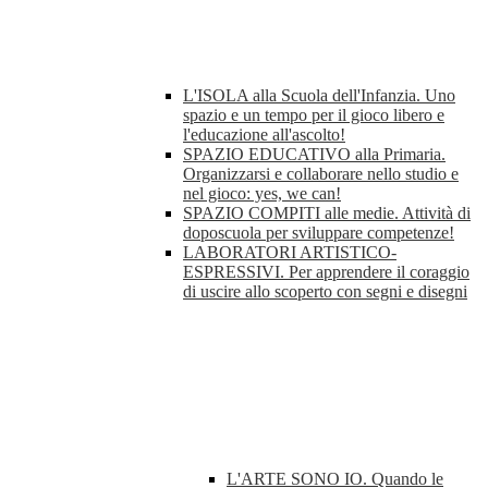
L'ISOLA alla Scuola dell'Infanzia. Uno
spazio e un tempo per il gioco libero e
l'educazione all'ascolto!
SPAZIO EDUCATIVO alla Primaria.
Organizzarsi e collaborare nello studio e
nel gioco: yes, we can!
SPAZIO COMPITI alle medie. Attività di
doposcuola per sviluppare competenze!
LABORATORI ARTISTICO-
ESPRESSIVI. Per apprendere il coraggio
di uscire allo scoperto con segni e disegni
L'ARTE SONO IO. Quando le