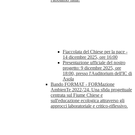
Fiaccolata del Chiese per la pace -
14 dicembre 2025, ore 16:00
Presentazione ufficiale del nostro
progetto: 9 dicembre 2025, ore
18:00, presso l'Auditorium dell'IC di
Asola
Bando FORMAT - FORMazione
AmbienTe 2022-'24. Una sfida progettuale
centrata sul Fiume Chiese e
sull'educazione ecologica attraverso gli
approcci laboratoriale e critico-riflessivo.