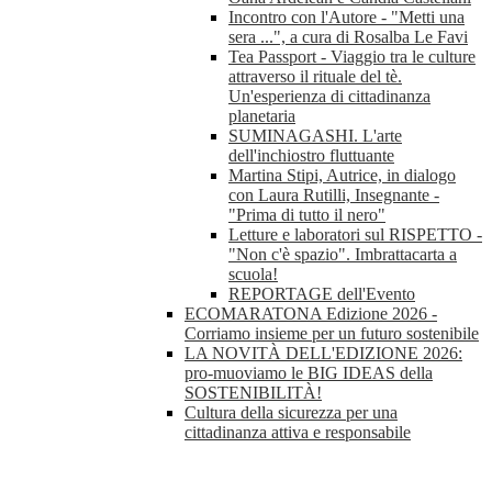
Incontro con l'Autore - "Metti una
sera ...", a cura di Rosalba Le Favi
Tea Passport - Viaggio tra le culture
attraverso il rituale del tè.
Un'esperienza di cittadinanza
planetaria
SUMINAGASHI. L'arte
dell'inchiostro fluttuante
Martina Stipi, Autrice, in dialogo
con Laura Rutilli, Insegnante -
"Prima di tutto il nero"
Letture e laboratori sul RISPETTO -
"Non c'è spazio". Imbrattacarta a
scuola!
REPORTAGE dell'Evento
ECOMARATONA Edizione 2026 -
Corriamo insieme per un futuro sostenibile
LA NOVITÀ DELL'EDIZIONE 2026:
pro-muoviamo le BIG IDEAS della
SOSTENIBILITÀ!
Cultura della sicurezza per una
cittadinanza attiva e responsabile