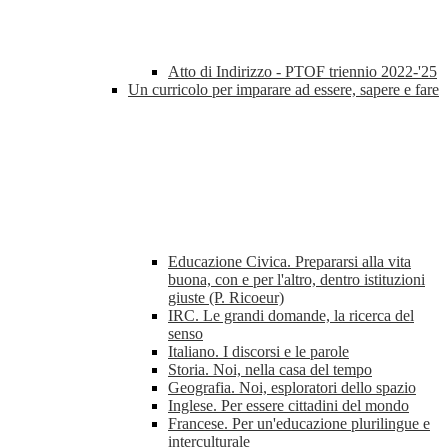
Atto di Indirizzo - PTOF triennio 2022-'25
Un curricolo per imparare ad essere, sapere e fare
Educazione Civica. Prepararsi alla vita
buona, con e per l'altro, dentro istituzioni
giuste (P. Ricoeur)
IRC. Le grandi domande, la ricerca del
senso
Italiano. I discorsi e le parole
Storia. Noi, nella casa del tempo
Geografia. Noi, esploratori dello spazio
Inglese. Per essere cittadini del mondo
Francese. Per un'educazione plurilingue e
interculturale