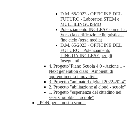
D.M. 65/2023 - OFFICINE DEL
FUTURO - Laboratori STEM e
MULTILINGUISMO
Potenziamento INGLESE come L2.
Verso la certificazione linguistica a
fine ciclo (terza media)
D.M. 65/2023 - OFFICINE DEL
FUTURO - Potenziamento
LINGUA INGLESE per gli
Insegnanti
4. Progetto"Piano Scuola 4.0 - Azione 1 -
Next generation class - Ambienti di
apprendimento innovativi"
3. Progetto "animatori digitali 2022-2024"
2. Progetto "abilitazione al cloud - scuole"
1. Progetto "esperienza del cittadino nei
servizi pubblici - scuole"
I PON per la nostra scuola