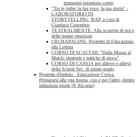
immagini prendono corpo
"Tra le righe: la tua voce, la tua storia" -
LABORATORIO DI
STORYTELLING_RAP, a cura di
Gianluca Cosentino
TEATRALMENTE. Alla scoperta di noi e
delle nostre emozioni
I RUBAPAGINE. Progetto di Educazione
alla Lettura
CORSO DI SCACCHI. "Dalla Mossa al
Match: strategie e tattiche di gioco"
CORSO DI CANOA per allieve e allievi
della Scuola Sec. di primo grado
Progetto d'Istituto - Educazione Civica.
Prepararsi alla vita buona, con e per l'altro, dentro
istituzioni giuste (P. Ricoeur)