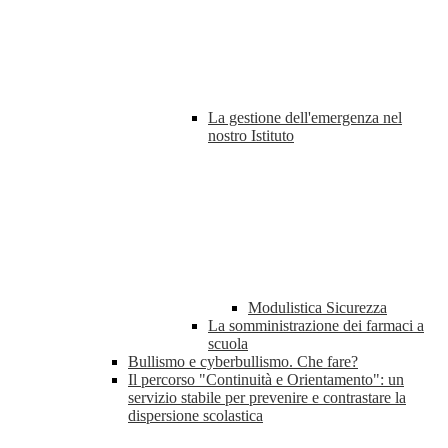
La gestione dell'emergenza nel
nostro Istituto
Modulistica Sicurezza
La somministrazione dei farmaci a
scuola
Bullismo e cyberbullismo. Che fare?
Il percorso "Continuità e Orientamento": un
servizio stabile per prevenire e contrastare la
dispersione scolastica