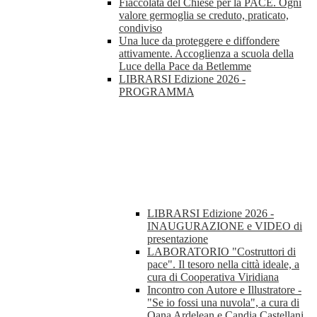
Fiaccolata del Chiese per la PACE. Ogni
valore germoglia se creduto, praticato,
condiviso
Una luce da proteggere e diffondere
attivamente. Accoglienza a scuola della
Luce della Pace da Betlemme
LIBRARSI Edizione 2026 -
PROGRAMMA
LIBRARSI Edizione 2026 -
INAUGURAZIONE e VIDEO di
presentazione
LABORATORIO "Costruttori di
pace". Il tesoro nella città ideale, a
cura di Cooperativa Viridiana
Incontro con Autore e Illustratore -
"Se io fossi una nuvola", a cura di
Oana Ardelean e Candia Castellani