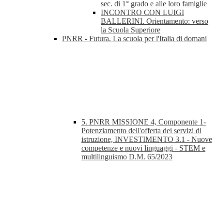
sec. di 1° grado e alle loro famiglie
INCONTRO CON LUIGI
BALLERINI. Orientamento: verso
la Scuola Superiore
PNRR - Futura. La scuola per l'Italia di domani
5. PNRR MISSIONE 4, Componente 1-
Potenziamento dell'offerta dei servizi di
istruzione, INVESTIMENTO 3.1 - Nuove
competenze e nuovi linguaggi - STEM e
multilinguismo D.M. 65/2023