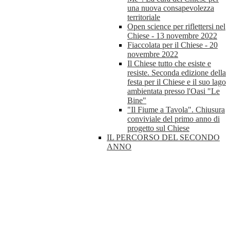
una nuova consapevolezza
territoriale
Open science per riflettersi nel
Chiese - 13 novembre 2022
Fiaccolata per il Chiese - 20
novembre 2022
Il Chiese tutto che esiste e
resiste. Seconda edizione della
festa per il Chiese e il suo lago
ambientata presso l'Oasi "Le
Bine"
"Il Fiume a Tavola". Chiusura
conviviale del primo anno di
progetto sul Chiese
IL PERCORSO DEL SECONDO
ANNO