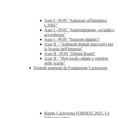
Asse I - PON "Adesione all'Iniziativa
CARE"
Asse I - PON "Apprendimento, socialità e
accoglienza"
Asse I - PON "Supporti didattici"
Asse II - "Ambienti digitali innovativi per
la Scuola dell'Infanzia"
Asse II - PON "Digital Board"
Asse II - "Reti locali cablate e wireless
nelle scuole"
Progetti sostenuti da Fondazione Cariverona
Bando Cariverona FORMAT 2025. Ce
l'abbiamo fatta!