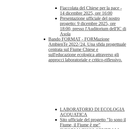
Fiaccolata del Chiese per la pace -
14 dicembre 2025, ore 16:00
Presentazione ufficiale del nostro
progetto: 9 dicembre 2025, ore
18:00, presso l'Auditorium dell'IC di
Asola
Bando FORMAT - FORMazione
AmbienTe 2022-'24. Una sfida progettuale
centrata sul Fiume Chiese e
sull'educazione ecologica attraverso gli
approcci laboratoriale e critico-riflessivo.
LABORATORIO DI ECOLOGIA
ACQUATICA
Sito ufficiale del progetto "Io sono il
Fiume, il Fiume è me"