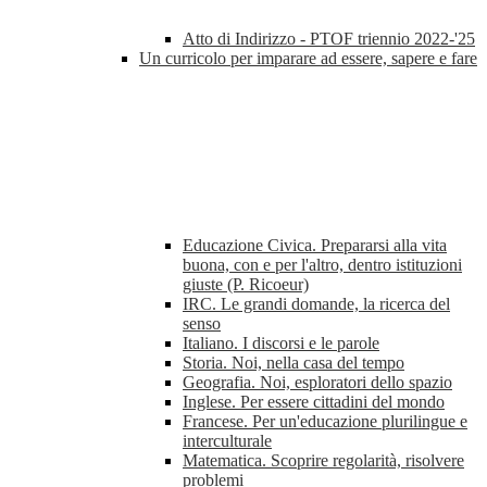
Atto di Indirizzo - PTOF triennio 2022-'25
Un curricolo per imparare ad essere, sapere e fare
Educazione Civica. Prepararsi alla vita
buona, con e per l'altro, dentro istituzioni
giuste (P. Ricoeur)
IRC. Le grandi domande, la ricerca del
senso
Italiano. I discorsi e le parole
Storia. Noi, nella casa del tempo
Geografia. Noi, esploratori dello spazio
Inglese. Per essere cittadini del mondo
Francese. Per un'educazione plurilingue e
interculturale
Matematica. Scoprire regolarità, risolvere
problemi