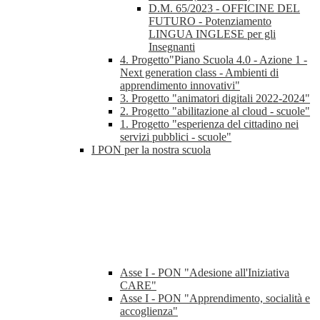
D.M. 65/2023 - OFFICINE DEL
FUTURO - Potenziamento
LINGUA INGLESE per gli
Insegnanti
4. Progetto"Piano Scuola 4.0 - Azione 1 -
Next generation class - Ambienti di
apprendimento innovativi"
3. Progetto "animatori digitali 2022-2024"
2. Progetto "abilitazione al cloud - scuole"
1. Progetto "esperienza del cittadino nei
servizi pubblici - scuole"
I PON per la nostra scuola
Asse I - PON "Adesione all'Iniziativa
CARE"
Asse I - PON "Apprendimento, socialità e
accoglienza"