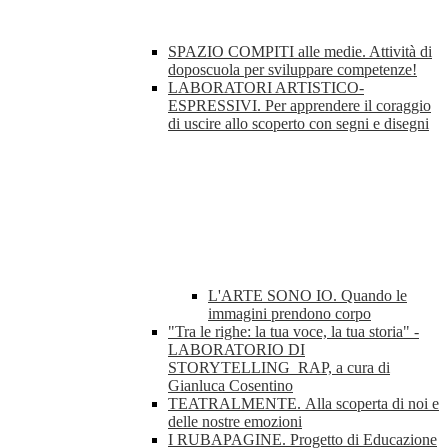
SPAZIO COMPITI alle medie. Attività di
doposcuola per sviluppare competenze!
LABORATORI ARTISTICO-
ESPRESSIVI. Per apprendere il coraggio
di uscire allo scoperto con segni e disegni
L'ARTE SONO IO. Quando le
immagini prendono corpo
"Tra le righe: la tua voce, la tua storia" -
LABORATORIO DI
STORYTELLING_RAP, a cura di
Gianluca Cosentino
TEATRALMENTE. Alla scoperta di noi e
delle nostre emozioni
I RUBAPAGINE. Progetto di Educazione