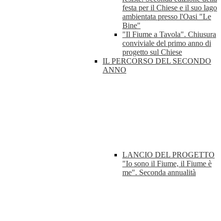
festa per il Chiese e il suo lago
ambientata presso l'Oasi "Le
Bine"
"Il Fiume a Tavola". Chiusura
conviviale del primo anno di
progetto sul Chiese
IL PERCORSO DEL SECONDO
ANNO
LANCIO DEL PROGETTO
"Io sono il Fiume, il Fiume è
me". Seconda annualità