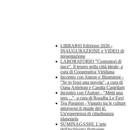
LIBRARSI Edizione 2026 -
INAUGURAZIONE e VIDEO di
presentazione
LABORATORIO "Costruttori di
pace". Il tesoro nella città ideale, a
cura di Cooperativa Viridiana
Incontro con Autore e Illustratore -
"Se io fossi una nuvola", a cura di
Oana Ardelean e Candia Castellani
Incontro con l'Autore - "Metti una
sera ...", a cura di Rosalba Le Favi
Tea Passport - Viaggio tra le culture
attraverso il rituale del tè.
Un'esperienza di cittadinanza
planetaria
SUMINAGASHI. L'arte
dell'inchiostro fluttuante