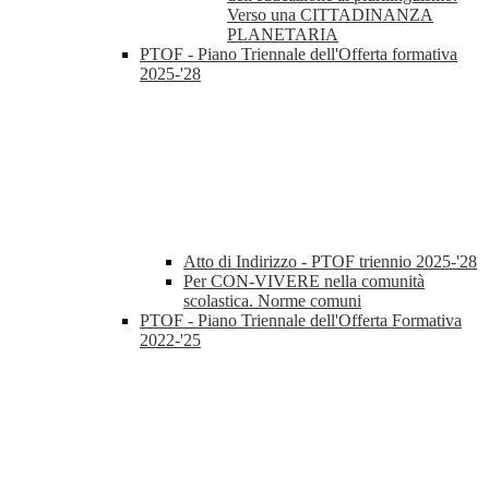
Verso una CITTADINANZA
PLANETARIA
PTOF - Piano Triennale dell'Offerta formativa
2025-'28
Atto di Indirizzo - PTOF triennio 2025-'28
Per CON-VIVERE nella comunità
scolastica. Norme comuni
PTOF - Piano Triennale dell'Offerta Formativa
2022-'25