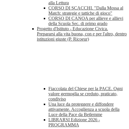
alla Lettura
CORSO DI SCACCHI. "Dalla Mossa al
Match: strategie e tattiche di gioco"
CORSO DI CANOA per allieve e allievi
della Scuola Sec. di primo grado
Progetto d'Istituto - Educazione Civica.
Prepararsi alla vita buona, con e per l'altro, dentro
istituzioni giuste (P. Ricoeur)
Fiaccolata del Chiese per la PACE. Ogni
valore germoglia se creduto, praticato,
condiviso
Una luce da proteggere e diffondere
attivamente. Accoglienza a scuola della
Luce della Pace da Betlemme
LIBRARSI Edizione 2026 -
PROGRAMMA