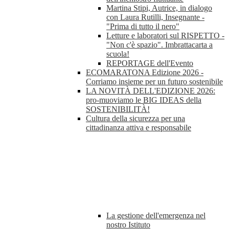
Martina Stipi, Autrice, in dialogo
con Laura Rutilli, Insegnante -
"Prima di tutto il nero"
Letture e laboratori sul RISPETTO -
"Non c'è spazio". Imbrattacarta a
scuola!
REPORTAGE dell'Evento
ECOMARATONA Edizione 2026 -
Corriamo insieme per un futuro sostenibile
LA NOVITÀ DELL'EDIZIONE 2026:
pro-muoviamo le BIG IDEAS della
SOSTENIBILITÀ!
Cultura della sicurezza per una
cittadinanza attiva e responsabile
La gestione dell'emergenza nel
nostro Istituto