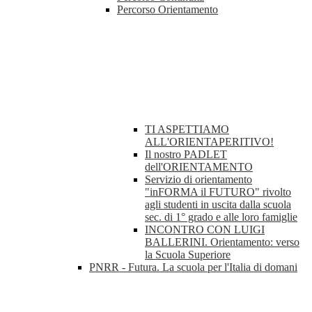
Percorso Orientamento
TI ASPETTIAMO
ALL'ORIENTAPERITIVO!
Il nostro PADLET
dell'ORIENTAMENTO
Servizio di orientamento
"inFORMA il FUTURO" rivolto
agli studenti in uscita dalla scuola
sec. di 1° grado e alle loro famiglie
INCONTRO CON LUIGI
BALLERINI. Orientamento: verso
la Scuola Superiore
PNRR - Futura. La scuola per l'Italia di domani