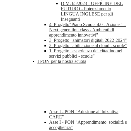
D.M. 65/2023 - OFFICINE DEL
FUTURO - Potenziamento
LINGUA INGLESE per gli
Insegnanti
4. Progetto"Piano Scuola 4.0 - Azione 1 -
Next generation class - Ambienti di
apprendimento innovativi"
3. Progetto "animatori digitali 2022-2024"
2. Progetto "abilitazione al cloud - scuole"
1. Progetto "esperienza del cittadino nei
servizi pubblici - scuole"
I PON per la nostra scuola
Asse I - PON "Adesione all'Iniziativa
CARE"
Asse I - PON "Apprendimento, socialità e
accoglienza"