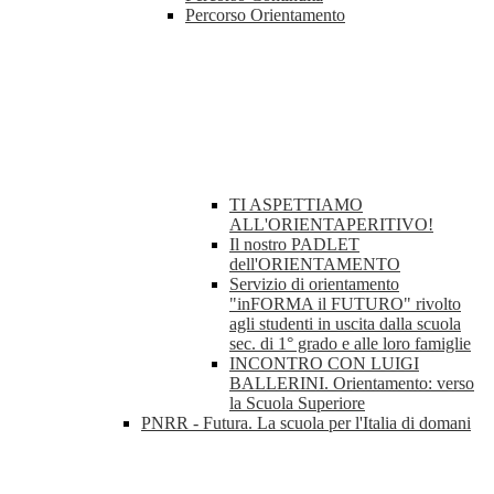
Percorso Orientamento
TI ASPETTIAMO
ALL'ORIENTAPERITIVO!
Il nostro PADLET
dell'ORIENTAMENTO
Servizio di orientamento
"inFORMA il FUTURO" rivolto
agli studenti in uscita dalla scuola
sec. di 1° grado e alle loro famiglie
INCONTRO CON LUIGI
BALLERINI. Orientamento: verso
la Scuola Superiore
PNRR - Futura. La scuola per l'Italia di domani