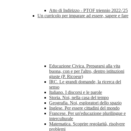
Atto di Indirizzo - PTOF triennio 2022-'25
Un curricolo per imparare ad essere, sapere e fare
Educazione Civica. Prepararsi alla vita
buona, con e per l'altro, dentro istituzioni
giuste (P. Ricoeur)
IRC. Le grandi domande, la ricerca del
senso
Italiano. I discorsi e le parole
Storia. Noi, nella casa del tempo
Geografia. Noi, esploratori dello spazio
Inglese. Per essere cittadini del mondo
Francese. Per un'educazione plurilingue e
interculturale
Matematica. Scoprire regolarità, risolvere
problemi