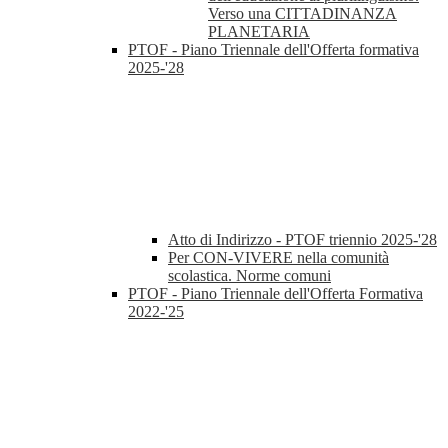
Verso una CITTADINANZA
PLANETARIA
PTOF - Piano Triennale dell'Offerta formativa
2025-'28
Atto di Indirizzo - PTOF triennio 2025-'28
Per CON-VIVERE nella comunità
scolastica. Norme comuni
PTOF - Piano Triennale dell'Offerta Formativa
2022-'25