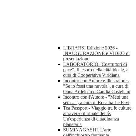
LIBRARSI Edizione 2026 -
INAUGURAZIONE e VIDEO di
presentazione
LABORATORIO "Costruttori di
pace". Il tesoro nella città ideale, a
cura di Cooperativa Viridiana
Incontro con Autore e Illustratore -
"Se io fossi una nuvola", a cura di
Oana Ardelean e Candia Castellani
Incontro con l'Autore - "Metti una
sera ...", a cura di Rosalba Le Favi
Tea Passport - Viaggio tra le culture
attraverso il rituale del tè.
Un'esperienza di cittadinanza
planetaria
SUMINAGASHI. L'arte
dell'inchiostro fluttuante