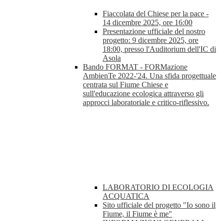
Fiaccolata del Chiese per la pace -
14 dicembre 2025, ore 16:00
Presentazione ufficiale del nostro
progetto: 9 dicembre 2025, ore
18:00, presso l'Auditorium dell'IC di
Asola
Bando FORMAT - FORMazione
AmbienTe 2022-'24. Una sfida progettuale
centrata sul Fiume Chiese e
sull'educazione ecologica attraverso gli
approcci laboratoriale e critico-riflessivo.
LABORATORIO DI ECOLOGIA
ACQUATICA
Sito ufficiale del progetto "Io sono il
Fiume, il Fiume è me"