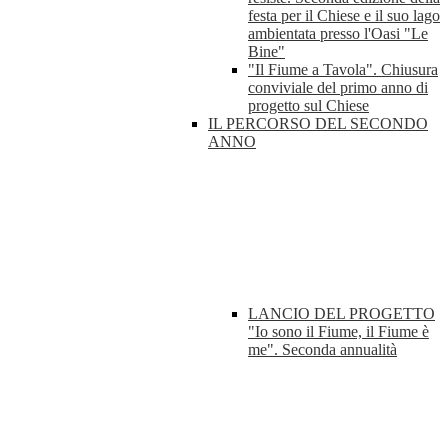
festa per il Chiese e il suo lago
ambientata presso l'Oasi "Le
Bine"
"Il Fiume a Tavola". Chiusura
conviviale del primo anno di
progetto sul Chiese
IL PERCORSO DEL SECONDO
ANNO
LANCIO DEL PROGETTO
"Io sono il Fiume, il Fiume è
me". Seconda annualità