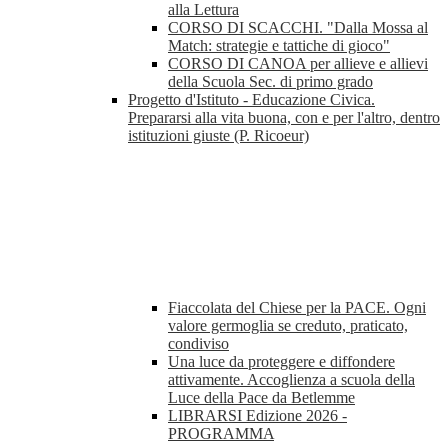
alla Lettura
CORSO DI SCACCHI. "Dalla Mossa al
Match: strategie e tattiche di gioco"
CORSO DI CANOA per allieve e allievi
della Scuola Sec. di primo grado
Progetto d'Istituto - Educazione Civica.
Prepararsi alla vita buona, con e per l'altro, dentro
istituzioni giuste (P. Ricoeur)
Fiaccolata del Chiese per la PACE. Ogni
valore germoglia se creduto, praticato,
condiviso
Una luce da proteggere e diffondere
attivamente. Accoglienza a scuola della
Luce della Pace da Betlemme
LIBRARSI Edizione 2026 -
PROGRAMMA