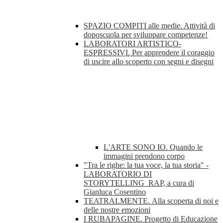
SPAZIO COMPITI alle medie. Attività di
doposcuola per sviluppare competenze!
LABORATORI ARTISTICO-
ESPRESSIVI. Per apprendere il coraggio
di uscire allo scoperto con segni e disegni
L'ARTE SONO IO. Quando le
immagini prendono corpo
"Tra le righe: la tua voce, la tua storia" -
LABORATORIO DI
STORYTELLING_RAP, a cura di
Gianluca Cosentino
TEATRALMENTE. Alla scoperta di noi e
delle nostre emozioni
I RUBAPAGINE. Progetto di Educazione