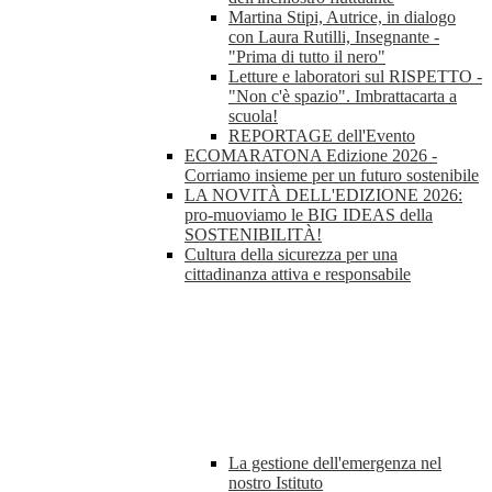
Martina Stipi, Autrice, in dialogo
con Laura Rutilli, Insegnante -
"Prima di tutto il nero"
Letture e laboratori sul RISPETTO -
"Non c'è spazio". Imbrattacarta a
scuola!
REPORTAGE dell'Evento
ECOMARATONA Edizione 2026 -
Corriamo insieme per un futuro sostenibile
LA NOVITÀ DELL'EDIZIONE 2026:
pro-muoviamo le BIG IDEAS della
SOSTENIBILITÀ!
Cultura della sicurezza per una
cittadinanza attiva e responsabile
La gestione dell'emergenza nel
nostro Istituto