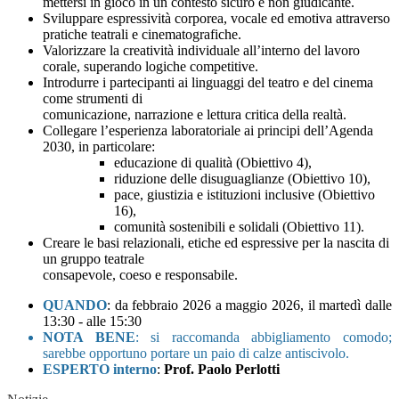
mettersi in gioco in un contesto sicuro e non giudicante.
Sviluppare espressività corporea, vocale ed emotiva attraverso
pratiche teatrali e cinematografiche.
Valorizzare la creatività individuale all’interno del lavoro
corale, superando logiche competitive.
Introdurre i partecipanti ai linguaggi del teatro e del cinema
come strumenti di
comunicazione, narrazione e lettura critica della realtà.
Collegare l’esperienza laboratoriale ai principi dell’Agenda
2030, in particolare:
educazione di qualità (Obiettivo 4),
riduzione delle disuguaglianze (Obiettivo 10),
pace, giustizia e istituzioni inclusive (Obiettivo
16),
comunità sostenibili e solidali (Obiettivo 11).
Creare le basi relazionali, etiche ed espressive per la nascita di
un gruppo teatrale
consapevole, coeso e responsabile.
QUANDO
: da febbraio 2026 a maggio 2026, il martedì dalle
13:30 - alle 15:30
NOTA BENE
: si raccomanda abbigliamento comodo;
sarebbe opportuno portare un paio di calze antiscivolo.
ESPERTO interno
:
Prof. Paolo Perlotti