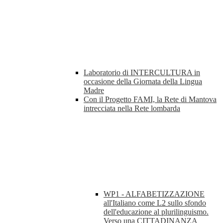
Laboratorio di INTERCULTURA in
occasione della Giornata della Lingua
Madre
Con il Progetto FAMI, la Rete di Mantova
intrecciata nella Rete lombarda
WP1 - ALFABETIZZAZIONE
all'Italiano come L2 sullo sfondo
dell'educazione al plurilinguismo.
Verso una CITTADINANZA