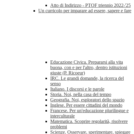
Atto di Indirizzo - PTOF triennio 2022-'25
Un curricolo per imparare ad essere, sapere e fare
Educazione Civica. Prepararsi alla vita
buona, con e per l'altro, dentro istituzioni
giuste (P. Ricoeur)
IRC. Le grandi domande, la ricerca del
senso
Italiano. I discorsi e le parole
Storia. Noi, nella casa del tempo
Geografia. Noi, esploratori dello spazio
Inglese. Per essere cittadini del mondo
Francese. Per un'educazione plurilingue e
interculturale
Matematica. Scoprire regolarità, risolvere
problemi
Scienze. Osservare, sperimentare, spiegare