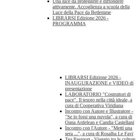
Una luce da proteggere e diffondere
attivamente. Accoglienza a scuola della
Luce della Pace da Betlemme
LIBRARSI Edizione 2026 -
PROGRAMMA
LIBRARSI Edizione 2026 -
INAUGURAZIONE e VIDEO di
presentazione
LABORATORIO "Costruttori di
pace". Il tesoro nella città ideale, a
cura di Cooperativa Viridiana
Incontro con Autore e Illustratore -
"Se io fossi una nuvola", a cura di
Oana Ardelean e Candia Castellani
Incontro con l'Autore - "Metti una
sera ...", a cura di Rosalba Le Favi
Tea Passport - Viaggio tra le culture