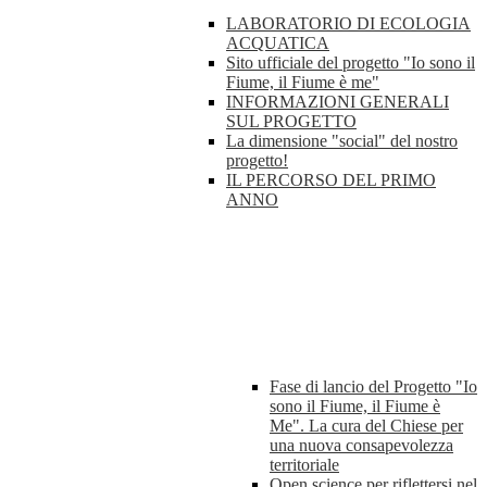
LABORATORIO DI ECOLOGIA
ACQUATICA
Sito ufficiale del progetto "Io sono il
Fiume, il Fiume è me"
INFORMAZIONI GENERALI
SUL PROGETTO
La dimensione "social" del nostro
progetto!
IL PERCORSO DEL PRIMO
ANNO
Fase di lancio del Progetto "Io
sono il Fiume, il Fiume è
Me". La cura del Chiese per
una nuova consapevolezza
territoriale
Open science per riflettersi nel