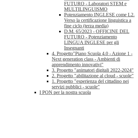
FUTURO - Laboratori STEM e
MULTILINGUISMO
Potenziamento INGLESE come L2.
Verso la certificazione linguistica a
fine ciclo (terza media)
D.M. 65/2023 - OFFICINE DEL
FUTURO - Potenziamento
LINGUA INGLESE per gli
Insegnanti
4. Progetto"Piano Scuola 4.0 - Azione 1 -
Next generation class - Ambienti di
apprendimento innovativi"
3. Progetto "animatori digitali 2022-2024"
2. Progetto "abilitazione al cloud - scuole"
1. Progetto "esperienza del cittadino nei
servizi pubblici - scuole"
I PON per la nostra scuola