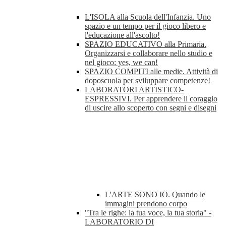
L'ISOLA alla Scuola dell'Infanzia. Uno
spazio e un tempo per il gioco libero e
l'educazione all'ascolto!
SPAZIO EDUCATIVO alla Primaria.
Organizzarsi e collaborare nello studio e
nel gioco: yes, we can!
SPAZIO COMPITI alle medie. Attività di
doposcuola per sviluppare competenze!
LABORATORI ARTISTICO-
ESPRESSIVI. Per apprendere il coraggio
di uscire allo scoperto con segni e disegni
L'ARTE SONO IO. Quando le
immagini prendono corpo
"Tra le righe: la tua voce, la tua storia" -
LABORATORIO DI