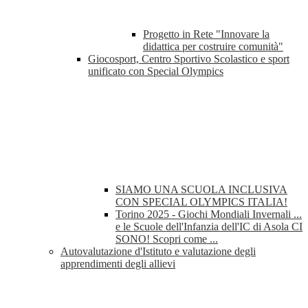
Progetto in Rete "Innovare la
didattica per costruire comunità"
Giocosport, Centro Sportivo Scolastico e sport
unificato con Special Olympics
SIAMO UNA SCUOLA INCLUSIVA
CON SPECIAL OLYMPICS ITALIA!
Torino 2025 - Giochi Mondiali Invernali ...
e le Scuole dell'Infanzia dell'IC di Asola CI
SONO! Scopri come ...
Autovalutazione d'Istituto e valutazione degli
apprendimenti degli allievi