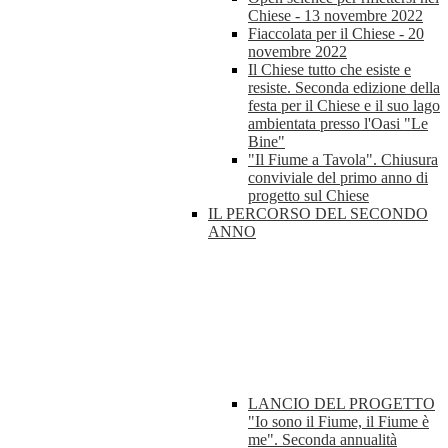
Chiese - 13 novembre 2022
Fiaccolata per il Chiese - 20
novembre 2022
Il Chiese tutto che esiste e
resiste. Seconda edizione della
festa per il Chiese e il suo lago
ambientata presso l'Oasi "Le
Bine"
"Il Fiume a Tavola". Chiusura
conviviale del primo anno di
progetto sul Chiese
IL PERCORSO DEL SECONDO
ANNO
LANCIO DEL PROGETTO
"Io sono il Fiume, il Fiume è
me". Seconda annualità