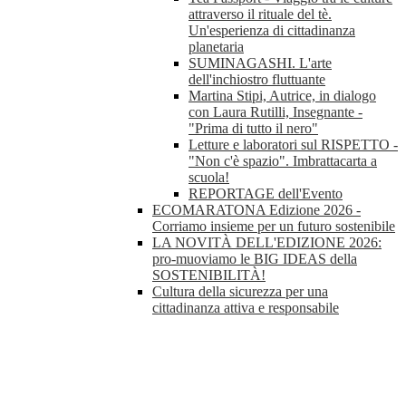
attraverso il rituale del tè.
Un'esperienza di cittadinanza
planetaria
SUMINAGASHI. L'arte
dell'inchiostro fluttuante
Martina Stipi, Autrice, in dialogo
con Laura Rutilli, Insegnante -
"Prima di tutto il nero"
Letture e laboratori sul RISPETTO -
"Non c'è spazio". Imbrattacarta a
scuola!
REPORTAGE dell'Evento
ECOMARATONA Edizione 2026 -
Corriamo insieme per un futuro sostenibile
LA NOVITÀ DELL'EDIZIONE 2026:
pro-muoviamo le BIG IDEAS della
SOSTENIBILITÀ!
Cultura della sicurezza per una
cittadinanza attiva e responsabile