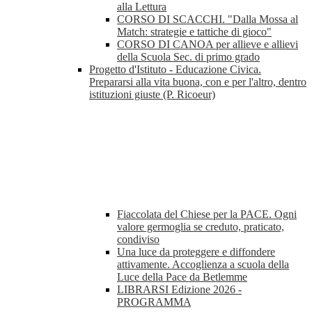
alla Lettura
CORSO DI SCACCHI. "Dalla Mossa al
Match: strategie e tattiche di gioco"
CORSO DI CANOA per allieve e allievi
della Scuola Sec. di primo grado
Progetto d'Istituto - Educazione Civica.
Prepararsi alla vita buona, con e per l'altro, dentro
istituzioni giuste (P. Ricoeur)
Fiaccolata del Chiese per la PACE. Ogni
valore germoglia se creduto, praticato,
condiviso
Una luce da proteggere e diffondere
attivamente. Accoglienza a scuola della
Luce della Pace da Betlemme
LIBRARSI Edizione 2026 -
PROGRAMMA