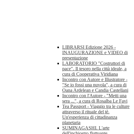
LIBRARSI Edizione 2026 -
INAUGURAZIONE e VIDEO di
presentazione
LABORATORIO "Costruttori di
pace". Il tesoro nella città ideale, a
cura di Cooperativa Viridiana
Incontro con Autore e Illustratore -
"Se io fossi una nuvola", a cura di
Oana Ardelean e Candia Castellani
Incontro con l'Autore - "Metti una
sera ...", a cura di Rosalba Le Favi
Tea Passport - Viaggio tra le culture
attraverso il rituale del tè.
Un'esperienza di cittadinanza
planetaria
SUMINAGASHI. L'arte
dell'inchiostro fluttuante