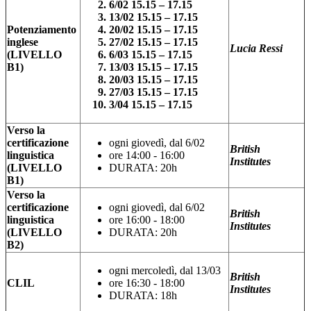
6/02 15.15 – 17.15
13/02 15.15 – 17.15
Potenziamento
20/02 15.15 – 17.15
inglese
27/02 15.15 – 17.15
Lucia Ressi
(LIVELLO
6/03 15.15 – 17.15
B1)
13/03 15.15 – 17.15
20/03 15.15 – 17.15
27/03 15.15 – 17.15
3/04 15.15 – 17.15
Verso la
certificazione
ogni giovedì, dal 6/02
British
linguistica
ore 14:00 - 16:00
Institutes
(LIVELLO
DURATA: 20h
B1)
Verso la
certificazione
ogni giovedì, dal 6/02
British
linguistica
ore 16:00 - 18:00
Institutes
(LIVELLO
DURATA: 20h
B2)
ogni mercoledì, dal 13/03
British
CLIL
ore 16:30 - 18:00
Institutes
DURATA: 18h