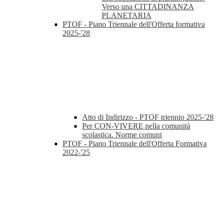
Verso una CITTADINANZA
PLANETARIA
PTOF - Piano Triennale dell'Offerta formativa
2025-'28
Atto di Indirizzo - PTOF triennio 2025-'28
Per CON-VIVERE nella comunità
scolastica. Norme comuni
PTOF - Piano Triennale dell'Offerta Formativa
2022-'25