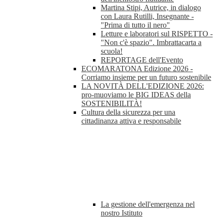
Martina Stipi, Autrice, in dialogo
con Laura Rutilli, Insegnante -
"Prima di tutto il nero"
Letture e laboratori sul RISPETTO -
"Non c'è spazio". Imbrattacarta a
scuola!
REPORTAGE dell'Evento
ECOMARATONA Edizione 2026 -
Corriamo insieme per un futuro sostenibile
LA NOVITÀ DELL'EDIZIONE 2026:
pro-muoviamo le BIG IDEAS della
SOSTENIBILITÀ!
Cultura della sicurezza per una
cittadinanza attiva e responsabile
La gestione dell'emergenza nel
nostro Istituto