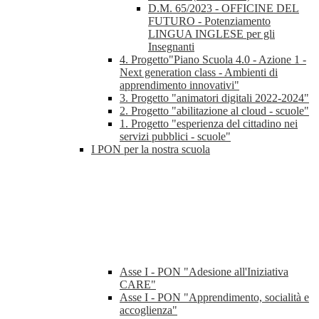
D.M. 65/2023 - OFFICINE DEL
FUTURO - Potenziamento
LINGUA INGLESE per gli
Insegnanti
4. Progetto"Piano Scuola 4.0 - Azione 1 -
Next generation class - Ambienti di
apprendimento innovativi"
3. Progetto "animatori digitali 2022-2024"
2. Progetto "abilitazione al cloud - scuole"
1. Progetto "esperienza del cittadino nei
servizi pubblici - scuole"
I PON per la nostra scuola
Asse I - PON "Adesione all'Iniziativa
CARE"
Asse I - PON "Apprendimento, socialità e
accoglienza"