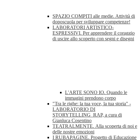
SPAZIO COMPITI alle medie. Attività di
doposcuola per sviluppare competenze!
LABORATORI ARTISTICO-
ESPRESSIVI. Per apprendere il coraggio
di uscire allo scoperto con segni e disegni
L'ARTE SONO IO. Quando le
immagini prendono corpo
"Tra le righe: la tua voce, la tua storia" -
LABORATORIO DI
STORYTELLING_RAP, a cura di
Gianluca Cosentino
TEATRALMENTE. Alla scoperta di noi e
delle nostre emozioni
I RUBAPAGINE. Progetto di Educazione