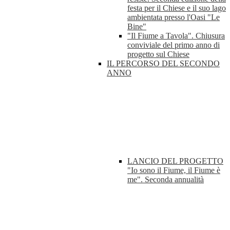
festa per il Chiese e il suo lago
ambientata presso l'Oasi "Le
Bine"
"Il Fiume a Tavola". Chiusura
conviviale del primo anno di
progetto sul Chiese
IL PERCORSO DEL SECONDO
ANNO
LANCIO DEL PROGETTO
"Io sono il Fiume, il Fiume è
me". Seconda annualità