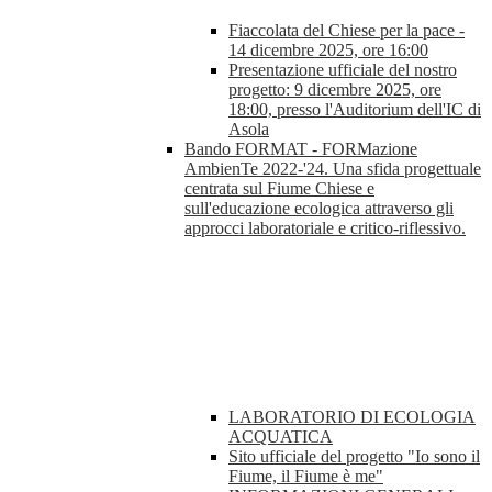
Fiaccolata del Chiese per la pace -
14 dicembre 2025, ore 16:00
Presentazione ufficiale del nostro
progetto: 9 dicembre 2025, ore
18:00, presso l'Auditorium dell'IC di
Asola
Bando FORMAT - FORMazione
AmbienTe 2022-'24. Una sfida progettuale
centrata sul Fiume Chiese e
sull'educazione ecologica attraverso gli
approcci laboratoriale e critico-riflessivo.
LABORATORIO DI ECOLOGIA
ACQUATICA
Sito ufficiale del progetto "Io sono il
Fiume, il Fiume è me"