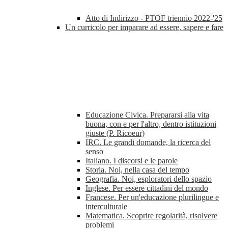
Atto di Indirizzo - PTOF triennio 2022-'25
Un curricolo per imparare ad essere, sapere e fare
Educazione Civica. Prepararsi alla vita
buona, con e per l'altro, dentro istituzioni
giuste (P. Ricoeur)
IRC. Le grandi domande, la ricerca del
senso
Italiano. I discorsi e le parole
Storia. Noi, nella casa del tempo
Geografia. Noi, esploratori dello spazio
Inglese. Per essere cittadini del mondo
Francese. Per un'educazione plurilingue e
interculturale
Matematica. Scoprire regolarità, risolvere
problemi