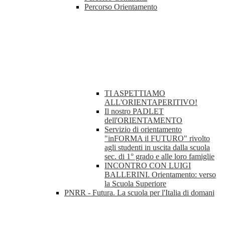
Percorso Orientamento
TI ASPETTIAMO
ALL'ORIENTAPERITIVO!
Il nostro PADLET
dell'ORIENTAMENTO
Servizio di orientamento
"inFORMA il FUTURO" rivolto
agli studenti in uscita dalla scuola
sec. di 1° grado e alle loro famiglie
INCONTRO CON LUIGI
BALLERINI. Orientamento: verso
la Scuola Superiore
PNRR - Futura. La scuola per l'Italia di domani