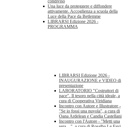
condiviso
Una luce da proteggere e diffondere
attivamente. Accoglienza a scuola della
Luce della Pace da Betlemme
LIBRARSI Edizione 2026 -
PROGRAMMA
LIBRARSI Edizione 2026 -
INAUGURAZIONE e VIDEO di
presentazione
LABORATORIO "Costruttori di
pace". Il tesoro nella città ideale, a
cura di Cooperativa Viridiana
Incontro con Autore e Illustratore -
"Se io fossi una nuvola", a cura di
Oana Ardelean e Candia Castellani
Incontro con l'Autore - "Metti una
sera ...", a cura di Rosalba Le Favi