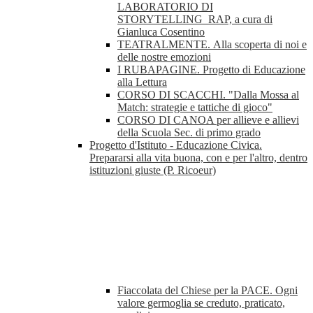
LABORATORIO DI
STORYTELLING_RAP, a cura di
Gianluca Cosentino
TEATRALMENTE. Alla scoperta di noi e
delle nostre emozioni
I RUBAPAGINE. Progetto di Educazione
alla Lettura
CORSO DI SCACCHI. "Dalla Mossa al
Match: strategie e tattiche di gioco"
CORSO DI CANOA per allieve e allievi
della Scuola Sec. di primo grado
Progetto d'Istituto - Educazione Civica.
Prepararsi alla vita buona, con e per l'altro, dentro
istituzioni giuste (P. Ricoeur)
Fiaccolata del Chiese per la PACE. Ogni
valore germoglia se creduto, praticato,