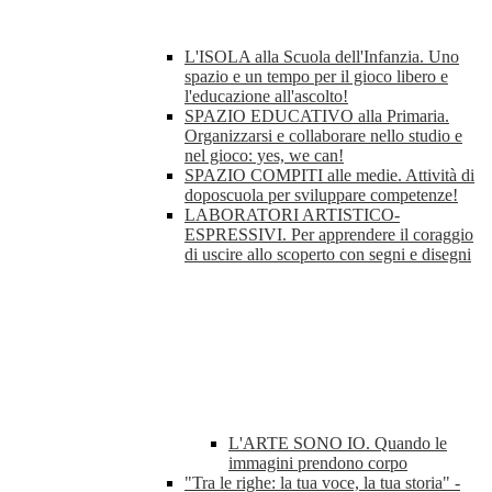
L'ISOLA alla Scuola dell'Infanzia. Uno
spazio e un tempo per il gioco libero e
l'educazione all'ascolto!
SPAZIO EDUCATIVO alla Primaria.
Organizzarsi e collaborare nello studio e
nel gioco: yes, we can!
SPAZIO COMPITI alle medie. Attività di
doposcuola per sviluppare competenze!
LABORATORI ARTISTICO-
ESPRESSIVI. Per apprendere il coraggio
di uscire allo scoperto con segni e disegni
L'ARTE SONO IO. Quando le
immagini prendono corpo
"Tra le righe: la tua voce, la tua storia" -