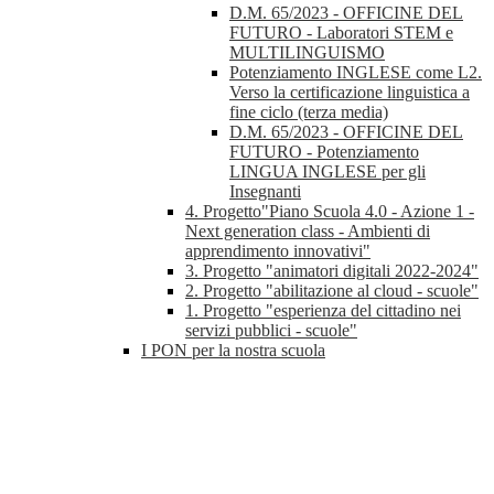
D.M. 65/2023 - OFFICINE DEL
FUTURO - Laboratori STEM e
MULTILINGUISMO
Potenziamento INGLESE come L2.
Verso la certificazione linguistica a
fine ciclo (terza media)
D.M. 65/2023 - OFFICINE DEL
FUTURO - Potenziamento
LINGUA INGLESE per gli
Insegnanti
4. Progetto"Piano Scuola 4.0 - Azione 1 -
Next generation class - Ambienti di
apprendimento innovativi"
3. Progetto "animatori digitali 2022-2024"
2. Progetto "abilitazione al cloud - scuole"
1. Progetto "esperienza del cittadino nei
servizi pubblici - scuole"
I PON per la nostra scuola