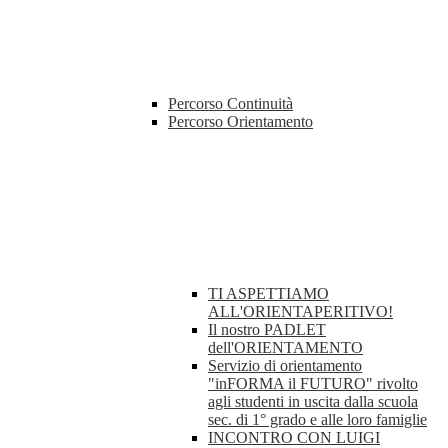
Percorso Continuità
Percorso Orientamento
TI ASPETTIAMO
ALL'ORIENTAPERITIVO!
Il nostro PADLET
dell'ORIENTAMENTO
Servizio di orientamento
"inFORMA il FUTURO" rivolto
agli studenti in uscita dalla scuola
sec. di 1° grado e alle loro famiglie
INCONTRO CON LUIGI