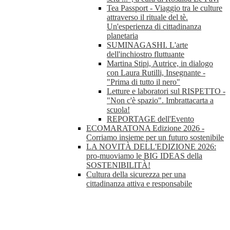
Tea Passport - Viaggio tra le culture
attraverso il rituale del tè.
Un'esperienza di cittadinanza
planetaria
SUMINAGASHI. L'arte
dell'inchiostro fluttuante
Martina Stipi, Autrice, in dialogo
con Laura Rutilli, Insegnante -
"Prima di tutto il nero"
Letture e laboratori sul RISPETTO -
"Non c'è spazio". Imbrattacarta a
scuola!
REPORTAGE dell'Evento
ECOMARATONA Edizione 2026 -
Corriamo insieme per un futuro sostenibile
LA NOVITÀ DELL'EDIZIONE 2026:
pro-muoviamo le BIG IDEAS della
SOSTENIBILITÀ!
Cultura della sicurezza per una
cittadinanza attiva e responsabile