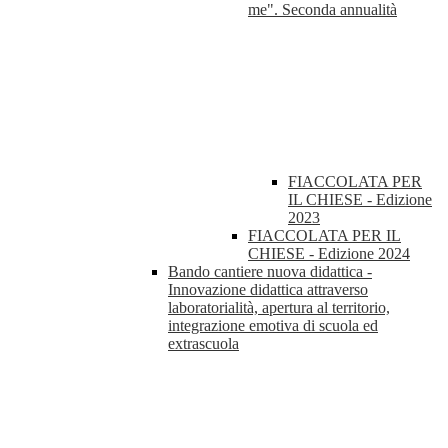
me". Seconda annualità
FIACCOLATA PER
IL CHIESE - Edizione
2023
FIACCOLATA PER IL
CHIESE - Edizione 2024
Bando cantiere nuova didattica -
Innovazione didattica attraverso
laboratorialità, apertura al territorio,
integrazione emotiva di scuola ed
extrascuola