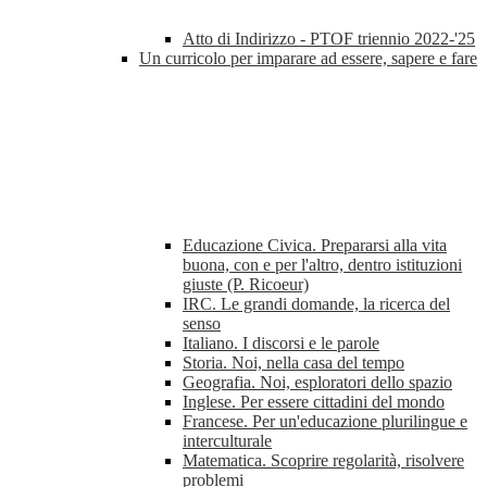
Atto di Indirizzo - PTOF triennio 2022-'25
Un curricolo per imparare ad essere, sapere e fare
Educazione Civica. Prepararsi alla vita
buona, con e per l'altro, dentro istituzioni
giuste (P. Ricoeur)
IRC. Le grandi domande, la ricerca del
senso
Italiano. I discorsi e le parole
Storia. Noi, nella casa del tempo
Geografia. Noi, esploratori dello spazio
Inglese. Per essere cittadini del mondo
Francese. Per un'educazione plurilingue e
interculturale
Matematica. Scoprire regolarità, risolvere
problemi