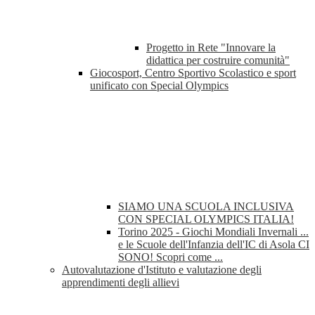
Progetto in Rete "Innovare la
didattica per costruire comunità"
Giocosport, Centro Sportivo Scolastico e sport
unificato con Special Olympics
SIAMO UNA SCUOLA INCLUSIVA
CON SPECIAL OLYMPICS ITALIA!
Torino 2025 - Giochi Mondiali Invernali ...
e le Scuole dell'Infanzia dell'IC di Asola CI
SONO! Scopri come ...
Autovalutazione d'Istituto e valutazione degli
apprendimenti degli allievi