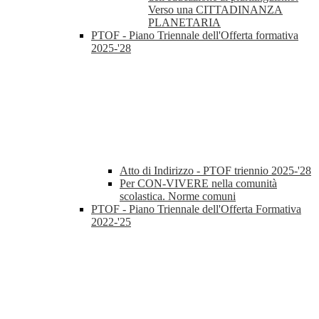
Verso una CITTADINANZA
PLANETARIA
PTOF - Piano Triennale dell'Offerta formativa
2025-'28
Atto di Indirizzo - PTOF triennio 2025-'28
Per CON-VIVERE nella comunità
scolastica. Norme comuni
PTOF - Piano Triennale dell'Offerta Formativa
2022-'25