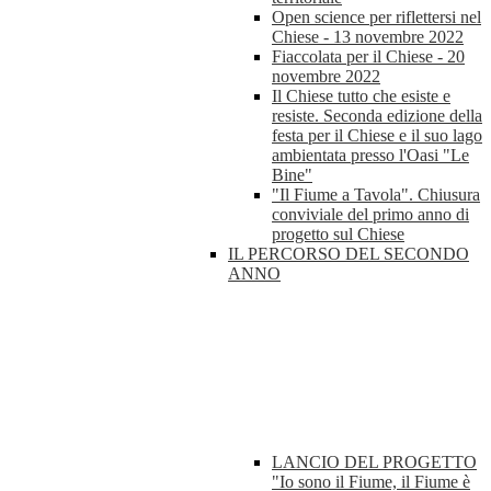
Open science per riflettersi nel
Chiese - 13 novembre 2022
Fiaccolata per il Chiese - 20
novembre 2022
Il Chiese tutto che esiste e
resiste. Seconda edizione della
festa per il Chiese e il suo lago
ambientata presso l'Oasi "Le
Bine"
"Il Fiume a Tavola". Chiusura
conviviale del primo anno di
progetto sul Chiese
IL PERCORSO DEL SECONDO
ANNO
LANCIO DEL PROGETTO
"Io sono il Fiume, il Fiume è