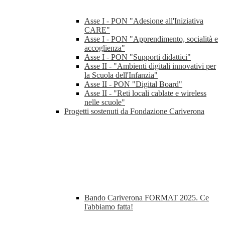
Asse I - PON "Adesione all'Iniziativa
CARE"
Asse I - PON "Apprendimento, socialità e
accoglienza"
Asse I - PON "Supporti didattici"
Asse II - "Ambienti digitali innovativi per
la Scuola dell'Infanzia"
Asse II - PON "Digital Board"
Asse II - "Reti locali cablate e wireless
nelle scuole"
Progetti sostenuti da Fondazione Cariverona
Bando Cariverona FORMAT 2025. Ce
l'abbiamo fatta!