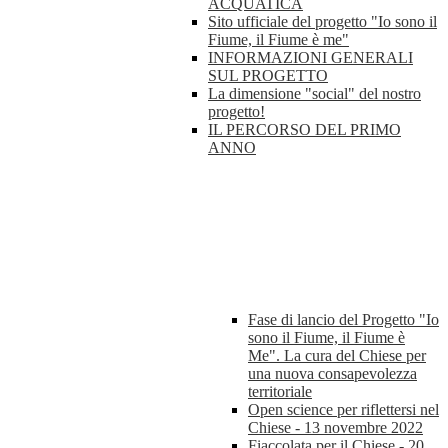
ACQUATICA
Sito ufficiale del progetto "Io sono il
Fiume, il Fiume è me"
INFORMAZIONI GENERALI
SUL PROGETTO
La dimensione "social" del nostro
progetto!
IL PERCORSO DEL PRIMO
ANNO
Fase di lancio del Progetto "Io
sono il Fiume, il Fiume è
Me". La cura del Chiese per
una nuova consapevolezza
territoriale
Open science per riflettersi nel
Chiese - 13 novembre 2022
Fiaccolata per il Chiese - 20