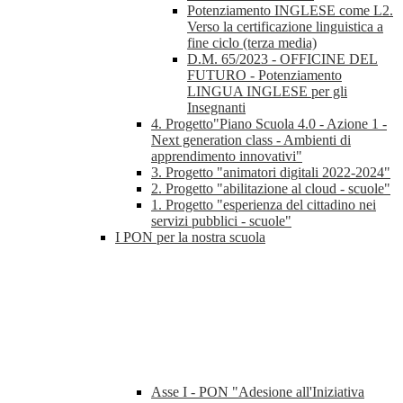
Potenziamento INGLESE come L2.
Verso la certificazione linguistica a
fine ciclo (terza media)
D.M. 65/2023 - OFFICINE DEL
FUTURO - Potenziamento
LINGUA INGLESE per gli
Insegnanti
4. Progetto"Piano Scuola 4.0 - Azione 1 -
Next generation class - Ambienti di
apprendimento innovativi"
3. Progetto "animatori digitali 2022-2024"
2. Progetto "abilitazione al cloud - scuole"
1. Progetto "esperienza del cittadino nei
servizi pubblici - scuole"
I PON per la nostra scuola
Asse I - PON "Adesione all'Iniziativa