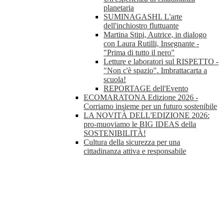
planetaria
SUMINAGASHI. L'arte
dell'inchiostro fluttuante
Martina Stipi, Autrice, in dialogo
con Laura Rutilli, Insegnante -
"Prima di tutto il nero"
Letture e laboratori sul RISPETTO -
"Non c'è spazio". Imbrattacarta a
scuola!
REPORTAGE dell'Evento
ECOMARATONA Edizione 2026 -
Corriamo insieme per un futuro sostenibile
LA NOVITÀ DELL'EDIZIONE 2026:
pro-muoviamo le BIG IDEAS della
SOSTENIBILITÀ!
Cultura della sicurezza per una
cittadinanza attiva e responsabile