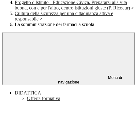
Progetto d'Istituto - Educazione Civica. Prepararsi alla vita
buona, con e per l'altro, dentro istituzioni giuste (P. Ricoeur)
>
Cultura della sicurezza per una cittadinanza attiva e
responsabile
>
La somministrazione dei farmaci a scuola
Menu di
navigazione
DIDATTICA
Offerta formativa