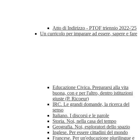
Atto di Indirizzo - PTOF triennio 2022-'25
Un curricolo per imparare ad essere, sapere e fare
Educazione Civica. Prepararsi alla vita
buona, con e per l'altro, dentro istituzioni
giuste (P. Ricoeur)
IRC. Le grandi domande, la ricerca del
senso
Italiano. I discorsi e le parole
Storia. Noi, nella casa del tempo
Geografia. Noi, esploratori dello spazio
Inglese. Per essere cittadini del mondo
Francese. Per un'educazione plurilingue e