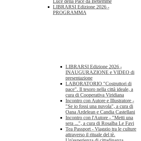
Luce della Pace da Betlemme
LIBRARSI Edizione 2026 -
PROGRAMMA
LIBRARSI Edizione 2026 -
INAUGURAZIONE e VIDEO di
presentazione
LABORATORIO "Costruttori di
pace". Il tesoro nella città ideale, a
cura di Cooperativa Viridiana
Incontro con Autore e Illustratore -
"Se io fossi una nuvola", a cura di
Oana Ardelean e Candia Castellani
Incontro con l'Autore - "Metti una
sera ...", a cura di Rosalba Le Favi
Tea Passport - Viaggio tra le culture
attraverso il rituale del tè.
Un'esperienza di cittadinanza