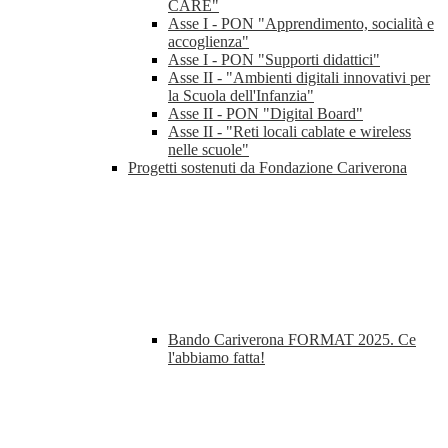
CARE"
Asse I - PON "Apprendimento, socialità e
accoglienza"
Asse I - PON "Supporti didattici"
Asse II - "Ambienti digitali innovativi per
la Scuola dell'Infanzia"
Asse II - PON "Digital Board"
Asse II - "Reti locali cablate e wireless
nelle scuole"
Progetti sostenuti da Fondazione Cariverona
Bando Cariverona FORMAT 2025. Ce
l'abbiamo fatta!