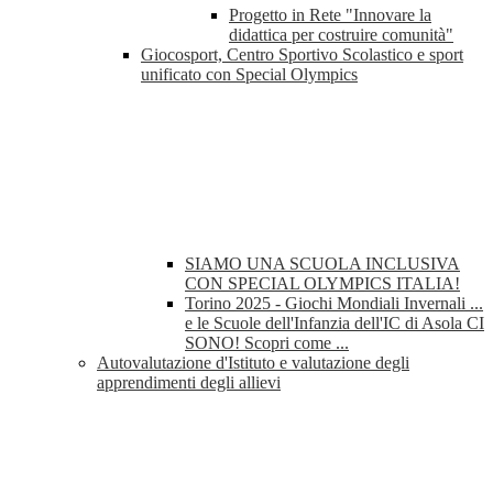
Progetto in Rete "Innovare la
didattica per costruire comunità"
Giocosport, Centro Sportivo Scolastico e sport
unificato con Special Olympics
SIAMO UNA SCUOLA INCLUSIVA
CON SPECIAL OLYMPICS ITALIA!
Torino 2025 - Giochi Mondiali Invernali ...
e le Scuole dell'Infanzia dell'IC di Asola CI
SONO! Scopri come ...
Autovalutazione d'Istituto e valutazione degli
apprendimenti degli allievi