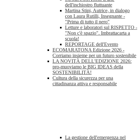
dell'inchiostro fluttuante
Martina Stipi, Autrice, in dialogo
con Laura Rutilli, Insegnante -
"Prima di tutto il nero"
Letture e laboratori sul RISPETTO -
"Non c'è spazio". Imbrattacarta a
scuola!
REPORTAGE dell'Evento
ECOMARATONA Edizione 2026 -
Corriamo insieme per un futuro sostenibile
LA NOVITÀ DELL'EDIZIONE 2026:
pro-muoviamo le BIG IDEAS della
SOSTENIBILITÀ!
Cultura della sicurezza per una
cittadinanza attiva e responsabile
La gestione dell'emergenza nel