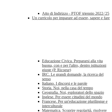
Atto di Indirizzo - PTOF triennio 2022-'25
Un curricolo per imparare ad essere, sapere e fare
Educazione Civica. Prepararsi alla vita
buona, con e per l'altro, dentro istituzioni
giuste (P. Ricoeur)
IRC. Le grandi domande, la ricerca del
senso
Italiano. I discorsi e le parole
Storia. Noi, nella casa del tempo
Geografia. Noi, esploratori dello spazio
Inglese. Per essere cittadini del mondo
Francese. Per un'educazione plurilingue e
interculturale
Matematica. Scoprire regolarità, risolvere