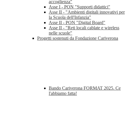
accoglienza"
Asse I - PON "Supporti didattici"
Asse II - "Ambienti digitali innovativi per
la Scuola dell'Infanzia"
Asse II - PON "Digital Board"
Asse II - "Reti locali cablate e wireless
nelle scuole"
Progetti sostenuti da Fondazione Cariverona
Bando Cariverona FORMAT 2025. Ce
l'abbiamo fatta!