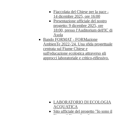
Fiaccolata del Chiese per la pace -
14 dicembre 2025, ore 16:00
Presentazione ufficiale del nostro
progetto: 9 dicembre 2025, ore
18:00, presso l'Auditorium dell'IC di
Asola
Bando FORMAT - FORMazione
AmbienTe 2022-'24. Una sfida progettuale
centrata sul Fiume Chiese e
sull'educazione ecologica attraverso gli
approcci laboratoriale e critico-riflessivo.
LABORATORIO DI ECOLOGIA
ACQUATICA
Sito ufficiale del progetto "Io sono il