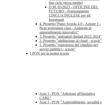
fine ciclo (terza media)
D.M. 65/2023 - OFFICINE DEL
FUTURO - Potenziamento
LINGUA INGLESE per gli
Insegnanti
4. Progetto"Piano Scuola 4.0 - Azione 1 -
Next generation class - Ambienti di
apprendimento innovativi"
3. Progetto "animatori digitali 2022-2024"
2. Progetto "abilitazione al cloud - scuole"
1. Progetto "esperienza del cittadino nei
servizi pubblici - scuole"
I PON per la nostra scuola
Asse I - PON "Adesione all'Iniziativa
CARE"
Asse I - PON "Apprendimento, socialità e