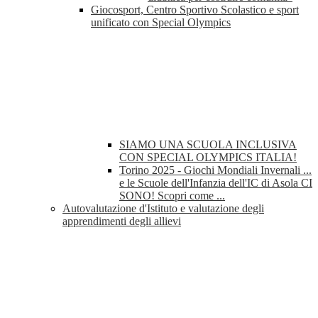
Giocosport, Centro Sportivo Scolastico e sport
unificato con Special Olympics
SIAMO UNA SCUOLA INCLUSIVA
CON SPECIAL OLYMPICS ITALIA!
Torino 2025 - Giochi Mondiali Invernali ...
e le Scuole dell'Infanzia dell'IC di Asola CI
SONO! Scopri come ...
Autovalutazione d'Istituto e valutazione degli
apprendimenti degli allievi