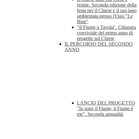
resiste. Seconda edizione della
festa per il Chiese e il suo lago
ambientata presso l'Oasi "Le
Bine"
"Il Fiume a Tavola". Chiusura
conviviale del primo anno di
progetto sul Chiese
IL PERCORSO DEL SECONDO
ANNO
LANCIO DEL PROGETTO
"Io sono il Fiume, il Fiume è
me". Seconda annualità