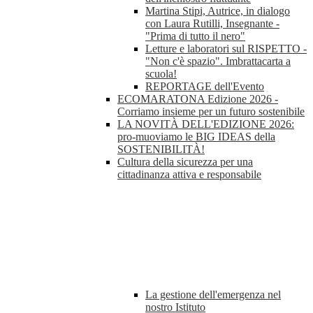
Martina Stipi, Autrice, in dialogo
con Laura Rutilli, Insegnante -
"Prima di tutto il nero"
Letture e laboratori sul RISPETTO -
"Non c'è spazio". Imbrattacarta a
scuola!
REPORTAGE dell'Evento
ECOMARATONA Edizione 2026 -
Corriamo insieme per un futuro sostenibile
LA NOVITÀ DELL'EDIZIONE 2026:
pro-muoviamo le BIG IDEAS della
SOSTENIBILITÀ!
Cultura della sicurezza per una
cittadinanza attiva e responsabile
La gestione dell'emergenza nel
nostro Istituto