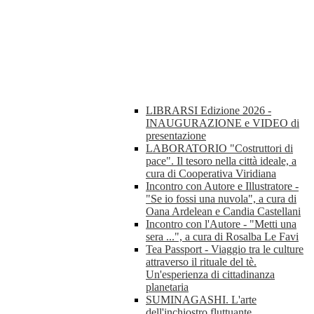
LIBRARSI Edizione 2026 -
INAUGURAZIONE e VIDEO di
presentazione
LABORATORIO "Costruttori di
pace". Il tesoro nella città ideale, a
cura di Cooperativa Viridiana
Incontro con Autore e Illustratore -
"Se io fossi una nuvola", a cura di
Oana Ardelean e Candia Castellani
Incontro con l'Autore - "Metti una
sera ...", a cura di Rosalba Le Favi
Tea Passport - Viaggio tra le culture
attraverso il rituale del tè.
Un'esperienza di cittadinanza
planetaria
SUMINAGASHI. L'arte
dell'inchiostro fluttuante