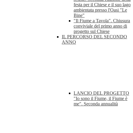
festa per il Chiese e il suo lago
ambientata presso l'Oasi "Le
Bine"
"Il Fiume a Tavola". Chiusura
conviviale del primo anno di
progetto sul Chiese
IL PERCORSO DEL SECONDO
ANNO
LANCIO DEL PROGETTO
"Io sono il Fiume, il Fiume è
me". Seconda annualità