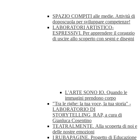
SPAZIO COMPITI alle medie. Attività di
doposcuola per sviluppare competenze!
LABORATORI ARTISTICO-
ESPRESSIVI. Per apprendere il coraggio
di uscire allo scoperto con segni e disegni
L'ARTE SONO IO. Quando le
immagini prendono corpo
"Tra le righe: la tua voce, la tua storia" -
LABORATORIO DI
STORYTELLING_RAP, a cura di
Gianluca Cosentino
TEATRALMENTE. Alla scoperta di noi e
delle nostre emozioni
I RUBAPAGINE. Progetto di Educazione