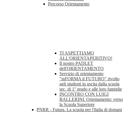
Percorso Orientamento
TI ASPETTIAMO
ALL'ORIENTAPERITIVO!
Il nostro PADLET
dell'ORIENTAMENTO
Servizio di orientamento
"inFORMA il FUTURO" rivolto
agli studenti in uscita dalla scuola
sec. di 1° grado e alle loro famiglie
INCONTRO CON LUIGI
BALLERINI. Orientamento: verso
la Scuola Superiore
PNRR - Futura. La scuola per l'Italia di domani