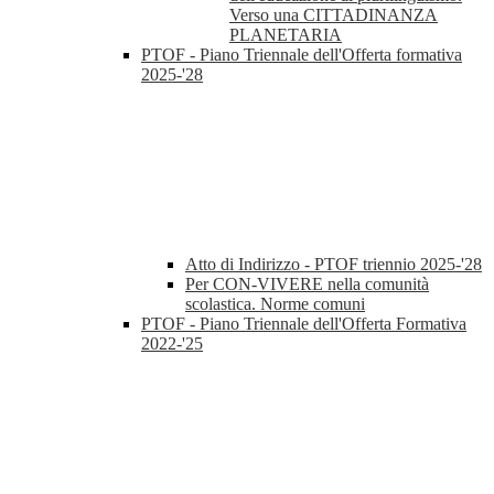
Verso una CITTADINANZA
PLANETARIA
PTOF - Piano Triennale dell'Offerta formativa
2025-'28
Atto di Indirizzo - PTOF triennio 2025-'28
Per CON-VIVERE nella comunità
scolastica. Norme comuni
PTOF - Piano Triennale dell'Offerta Formativa
2022-'25