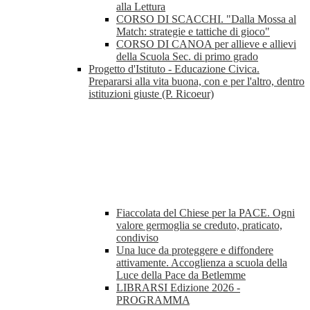
alla Lettura
CORSO DI SCACCHI. "Dalla Mossa al
Match: strategie e tattiche di gioco"
CORSO DI CANOA per allieve e allievi
della Scuola Sec. di primo grado
Progetto d'Istituto - Educazione Civica.
Prepararsi alla vita buona, con e per l'altro, dentro
istituzioni giuste (P. Ricoeur)
Fiaccolata del Chiese per la PACE. Ogni
valore germoglia se creduto, praticato,
condiviso
Una luce da proteggere e diffondere
attivamente. Accoglienza a scuola della
Luce della Pace da Betlemme
LIBRARSI Edizione 2026 -
PROGRAMMA