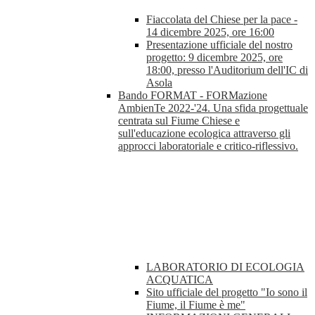
Fiaccolata del Chiese per la pace -
14 dicembre 2025, ore 16:00
Presentazione ufficiale del nostro
progetto: 9 dicembre 2025, ore
18:00, presso l'Auditorium dell'IC di
Asola
Bando FORMAT - FORMazione
AmbienTe 2022-'24. Una sfida progettuale
centrata sul Fiume Chiese e
sull'educazione ecologica attraverso gli
approcci laboratoriale e critico-riflessivo.
LABORATORIO DI ECOLOGIA
ACQUATICA
Sito ufficiale del progetto "Io sono il
Fiume, il Fiume è me"