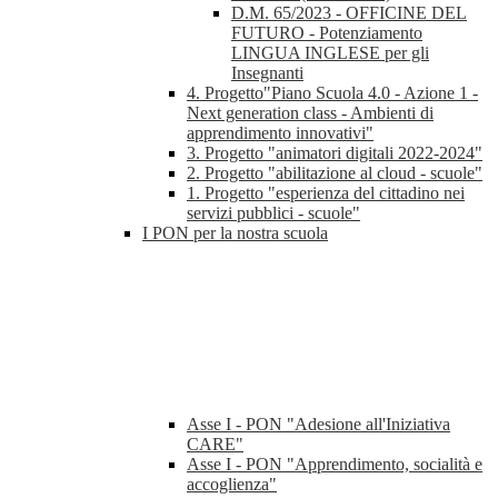
D.M. 65/2023 - OFFICINE DEL
FUTURO - Potenziamento
LINGUA INGLESE per gli
Insegnanti
4. Progetto"Piano Scuola 4.0 - Azione 1 -
Next generation class - Ambienti di
apprendimento innovativi"
3. Progetto "animatori digitali 2022-2024"
2. Progetto "abilitazione al cloud - scuole"
1. Progetto "esperienza del cittadino nei
servizi pubblici - scuole"
I PON per la nostra scuola
Asse I - PON "Adesione all'Iniziativa
CARE"
Asse I - PON "Apprendimento, socialità e
accoglienza"