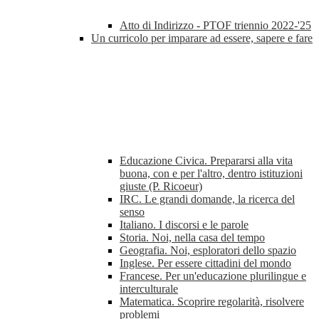
Atto di Indirizzo - PTOF triennio 2022-'25
Un curricolo per imparare ad essere, sapere e fare
Educazione Civica. Prepararsi alla vita
buona, con e per l'altro, dentro istituzioni
giuste (P. Ricoeur)
IRC. Le grandi domande, la ricerca del
senso
Italiano. I discorsi e le parole
Storia. Noi, nella casa del tempo
Geografia. Noi, esploratori dello spazio
Inglese. Per essere cittadini del mondo
Francese. Per un'educazione plurilingue e
interculturale
Matematica. Scoprire regolarità, risolvere
problemi