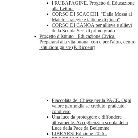
I RUBAPAGINE. Progetto di Educazione
alla Lettura
CORSO DI SCACCHI. "Dalla Mossa al
Match: strategie e tattiche di gioco"
CORSO DI CANOA per allieve e allievi
della Scuola Sec. di primo grado
Progetto d'Istituto - Educazione Civica.
Prepararsi alla vita buona, con e per l'altro, dentro
istituzioni giuste (P. Ricoeur)
Fiaccolata del Chiese per la PACE. Ogni
valore germoglia se creduto, praticato,
condiviso
Una luce da proteggere e diffondere
attivamente. Accoglienza a scuola della
Luce della Pace da Betlemme
LIBRARSI Edizione 2026 -