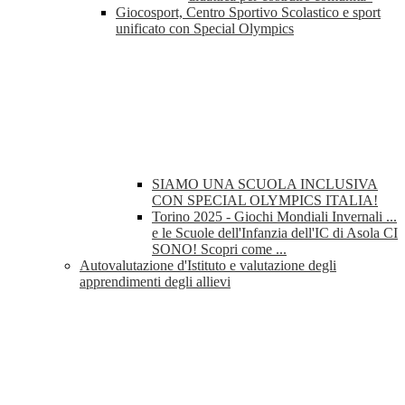
Giocosport, Centro Sportivo Scolastico e sport
unificato con Special Olympics
SIAMO UNA SCUOLA INCLUSIVA
CON SPECIAL OLYMPICS ITALIA!
Torino 2025 - Giochi Mondiali Invernali ...
e le Scuole dell'Infanzia dell'IC di Asola CI
SONO! Scopri come ...
Autovalutazione d'Istituto e valutazione degli
apprendimenti degli allievi