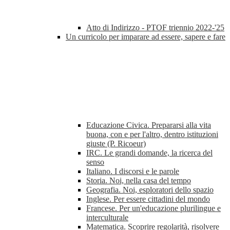
Atto di Indirizzo - PTOF triennio 2022-'25
Un curricolo per imparare ad essere, sapere e fare
Educazione Civica. Prepararsi alla vita
buona, con e per l'altro, dentro istituzioni
giuste (P. Ricoeur)
IRC. Le grandi domande, la ricerca del
senso
Italiano. I discorsi e le parole
Storia. Noi, nella casa del tempo
Geografia. Noi, esploratori dello spazio
Inglese. Per essere cittadini del mondo
Francese. Per un'educazione plurilingue e
interculturale
Matematica. Scoprire regolarità, risolvere