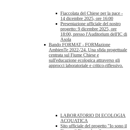
Fiaccolata del Chiese per la pace -
14 dicembre 2025, ore 16:00
Presentazione ufficiale del nostro
progetto: 9 dicembre 2025, ore
18:00, presso l'Auditorium dell'IC di
Asola
Bando FORMAT - FORMazione
AmbienTe 2022-'24. Una sfida progettuale
centrata sul Fiume Chiese e
sull'educazione ecologica attraverso gli
approcci laboratoriale e critico-riflessivo.
LABORATORIO DI ECOLOGIA
ACQUATICA
Sito ufficiale del progetto "Io sono il