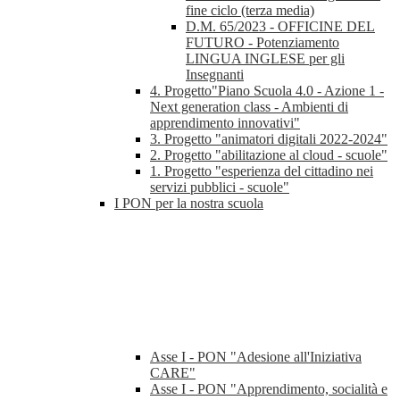
fine ciclo (terza media)
D.M. 65/2023 - OFFICINE DEL
FUTURO - Potenziamento
LINGUA INGLESE per gli
Insegnanti
4. Progetto"Piano Scuola 4.0 - Azione 1 -
Next generation class - Ambienti di
apprendimento innovativi"
3. Progetto "animatori digitali 2022-2024"
2. Progetto "abilitazione al cloud - scuole"
1. Progetto "esperienza del cittadino nei
servizi pubblici - scuole"
I PON per la nostra scuola
Asse I - PON "Adesione all'Iniziativa
CARE"
Asse I - PON "Apprendimento, socialità e