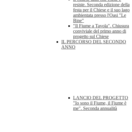
resiste. Seconda edizione della
festa per il Chiese e il suo lago
ambientata presso l'Oasi "Le
Bine"
"Il Fiume a Tavola". Chiusura
conviviale del primo anno di
progetto sul Chiese
IL PERCORSO DEL SECONDO
ANNO
LANCIO DEL PROGETTO
"Io sono il Fiume, il Fiume è
me". Seconda annualità