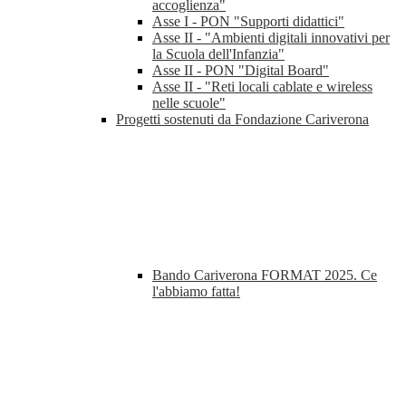
accoglienza"
Asse I - PON "Supporti didattici"
Asse II - "Ambienti digitali innovativi per
la Scuola dell'Infanzia"
Asse II - PON "Digital Board"
Asse II - "Reti locali cablate e wireless
nelle scuole"
Progetti sostenuti da Fondazione Cariverona
Bando Cariverona FORMAT 2025. Ce
l'abbiamo fatta!