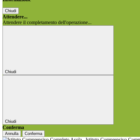
Chiudi
Attendere...
Attendere il completamento dell'operazione...
Chiudi
Chiudi
Conferma
Annulla
Conferma
Istituto Comprensivo Comp