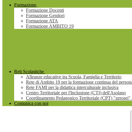
Formazione
Formazione Docenti
Formazione Genitori
Formazione ATA
Formazione AMBITO 19
Reti Scolastiche
Alleanze educative tra Scuola, Famiglia e Territorio
Rete di Ambito 19 per la formazione continua del persona
Rete FAMI per la didattica interculturale inclusiva
Centro Territoriale per l'Inclusione (CTI) dell'Asolano
Coordinamento Pedagogico Territoriale (CPT) "zerosei" 
Comunica con noi