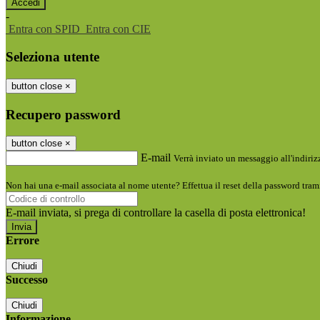
-
Entra con SPID
Entra con CIE
Seleziona utente
button close
×
Recupero password
button close
×
E-mail
Verrà inviato un messaggio all'indirizz
Non hai una e-mail associata al nome utente? Effettua il reset della password tram
E-mail inviata, si prega di controllare la casella di posta elettronica!
Errore
Chiudi
Successo
Chiudi
Informazione