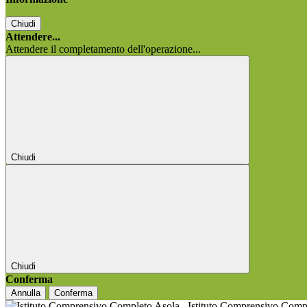
Chiudi
Attendere...
Attendere il completamento dell'operazione...
Chiudi
Chiudi
Conferma
Annulla
Conferma
Istituto Comprensivo Comp