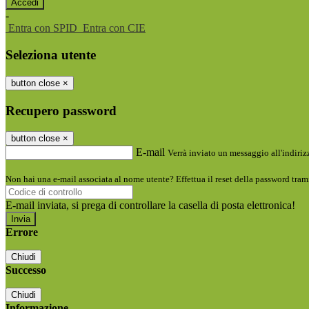
-
Entra con SPID
Entra con CIE
Seleziona utente
button close
×
Recupero password
button close
×
E-mail
Verrà inviato un messaggio all'indirizz
Non hai una e-mail associata al nome utente? Effettua il reset della password tram
E-mail inviata, si prega di controllare la casella di posta elettronica!
Errore
Chiudi
Successo
Chiudi
Informazione