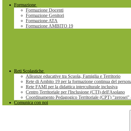
Formazione
Formazione Docenti
Formazione Genitori
Formazione ATA
Formazione AMBITO 19
Reti Scolastiche
Alleanze educative tra Scuola, Famiglia e Territorio
Rete di Ambito 19 per la formazione continua del persona
Rete FAMI per la didattica interculturale inclusiva
Centro Territoriale per l'Inclusione (CTI) dell'Asolano
Coordinamento Pedagogico Territoriale (CPT) "zerosei" 
Comunica con noi