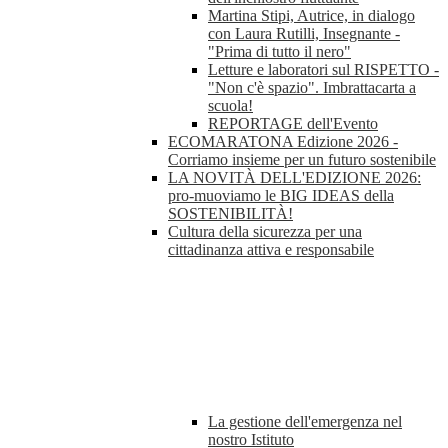
Martina Stipi, Autrice, in dialogo
con Laura Rutilli, Insegnante -
"Prima di tutto il nero"
Letture e laboratori sul RISPETTO -
"Non c'è spazio". Imbrattacarta a
scuola!
REPORTAGE dell'Evento
ECOMARATONA Edizione 2026 -
Corriamo insieme per un futuro sostenibile
LA NOVITÀ DELL'EDIZIONE 2026:
pro-muoviamo le BIG IDEAS della
SOSTENIBILITÀ!
Cultura della sicurezza per una
cittadinanza attiva e responsabile
La gestione dell'emergenza nel
nostro Istituto