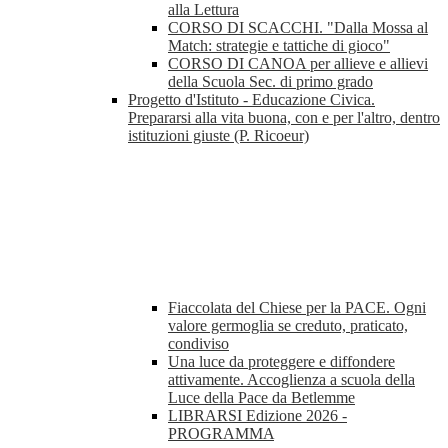
alla Lettura
CORSO DI SCACCHI. "Dalla Mossa al
Match: strategie e tattiche di gioco"
CORSO DI CANOA per allieve e allievi
della Scuola Sec. di primo grado
Progetto d'Istituto - Educazione Civica.
Prepararsi alla vita buona, con e per l'altro, dentro
istituzioni giuste (P. Ricoeur)
Fiaccolata del Chiese per la PACE. Ogni
valore germoglia se creduto, praticato,
condiviso
Una luce da proteggere e diffondere
attivamente. Accoglienza a scuola della
Luce della Pace da Betlemme
LIBRARSI Edizione 2026 -
PROGRAMMA