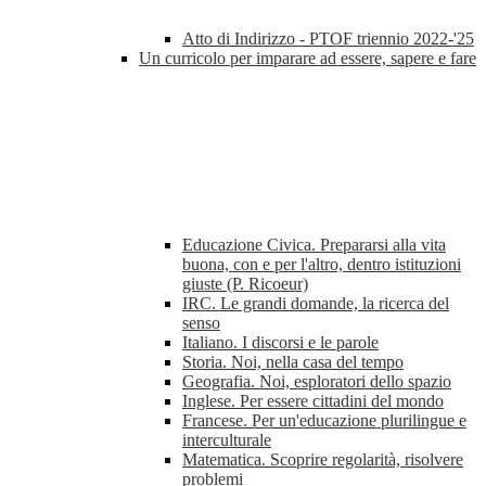
Atto di Indirizzo - PTOF triennio 2022-'25
Un curricolo per imparare ad essere, sapere e fare
Educazione Civica. Prepararsi alla vita
buona, con e per l'altro, dentro istituzioni
giuste (P. Ricoeur)
IRC. Le grandi domande, la ricerca del
senso
Italiano. I discorsi e le parole
Storia. Noi, nella casa del tempo
Geografia. Noi, esploratori dello spazio
Inglese. Per essere cittadini del mondo
Francese. Per un'educazione plurilingue e
interculturale
Matematica. Scoprire regolarità, risolvere
problemi