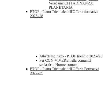
Verso una CITTADINANZA
PLANETARIA
PTOF - Piano Triennale dell'Offerta formativa
2025-'28
Atto di Indirizzo - PTOF triennio 2025-'28
Per CON-VIVERE nella comunità
scolastica. Norme comuni
PTOF - Piano Triennale dell'Offerta Formativa
2022-'25