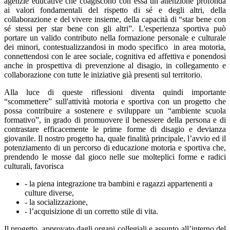
agenzie educative che coagiscono con essa un’attenzione profonda
ai valori fondamentali del rispetto di sé e degli altri, della
collaborazione e del vivere insieme, della capacità di “star bene con
sé stessi per star bene con gli altri”. L'esperienza sportiva può
portare un valido contributo nella formazione personale e culturale
dei minori, contestualizzandosi in modo specifico in area motoria,
connettendosi con le aree sociale, cognitiva ed affettiva e ponendosi
anche in prospettiva di prevenzione al disagio, in collegamento e
collaborazione con tutte le iniziative già presenti sul territorio.
Alla luce di queste riflessioni diventa quindi importante
“scommettere” sull'attività motoria e sportiva con un progetto che
possa contribuire a sostenere e sviluppare un “ambiente scuola
formativo”, in grado di promuovere il benessere della persona e di
contrastare efficacemente le prime forme di disagio e devianza
giovanile. Il nostro progetto ha, quale finalità principale, l’avvio ed il
potenziamento di un percorso di educazione motoria e sportiva che,
prendendo le mosse dal gioco nelle sue molteplici forme e radici
culturali, favorisca
- la piena integrazione tra bambini e ragazzi appartenenti a
culture diverse,
- la socializzazione,
- l’acquisizione di un corretto stile di vita.
Il progetto, approvato dagli organi collegiali e assunto all’interno del