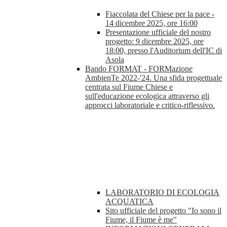
Fiaccolata del Chiese per la pace -
14 dicembre 2025, ore 16:00
Presentazione ufficiale del nostro
progetto: 9 dicembre 2025, ore
18:00, presso l'Auditorium dell'IC di
Asola
Bando FORMAT - FORMazione
AmbienTe 2022-'24. Una sfida progettuale
centrata sul Fiume Chiese e
sull'educazione ecologica attraverso gli
approcci laboratoriale e critico-riflessivo.
LABORATORIO DI ECOLOGIA
ACQUATICA
Sito ufficiale del progetto "Io sono il
Fiume, il Fiume è me"