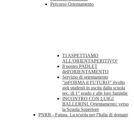
Percorso Orientamento
TI ASPETTIAMO
ALL'ORIENTAPERITIVO!
Il nostro PADLET
dell'ORIENTAMENTO
Servizio di orientamento
"inFORMA il FUTURO" rivolto
agli studenti in uscita dalla scuola
sec. di 1° grado e alle loro famiglie
INCONTRO CON LUIGI
BALLERINI. Orientamento: verso
la Scuola Superiore
PNRR - Futura. La scuola per l'Italia di domani