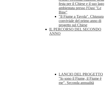
festa per il Chiese e il suo lago
ambientata presso l'Oasi "Le
Bine"
"Il Fiume a Tavola". Chiusura
conviviale del primo anno di
progetto sul Chiese
IL PERCORSO DEL SECONDO
ANNO
LANCIO DEL PROGETTO
"Io sono il Fiume, il Fiume è
me". Seconda annualità