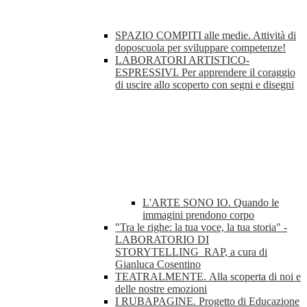
SPAZIO COMPITI alle medie. Attività di
doposcuola per sviluppare competenze!
LABORATORI ARTISTICO-
ESPRESSIVI. Per apprendere il coraggio
di uscire allo scoperto con segni e disegni
L'ARTE SONO IO. Quando le
immagini prendono corpo
"Tra le righe: la tua voce, la tua storia" -
LABORATORIO DI
STORYTELLING_RAP, a cura di
Gianluca Cosentino
TEATRALMENTE. Alla scoperta di noi e
delle nostre emozioni
I RUBAPAGINE. Progetto di Educazione