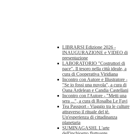
LIBRARSI Edizione 2026 -
INAUGURAZIONE e VIDEO di
presentazione
LABORATORIO "Costruttori di
pace". Il tesoro nella città ideale, a
cura di Cooperativa Viridiana
Incontro con Autore e Illustratore -
"Se io fossi una nuvola", a cura di
Oana Ardelean e Candia Castellani
Incontro con l'Autore - "Metti una
sera ...", a cura di Rosalba Le Favi
Tea Passport - Viaggio tra le culture
attraverso il rituale del tè.
Un'esperienza di cittadinanza
planetaria
SUMINAGASHI. L'arte
dell'inchiostro fluttuante