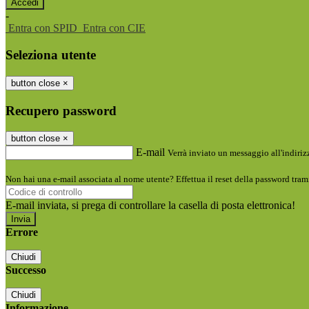
-
Entra con SPID
Entra con CIE
Seleziona utente
button close
×
Recupero password
button close
×
E-mail
Verrà inviato un messaggio all'indirizz
Non hai una e-mail associata al nome utente? Effettua il reset della password tram
E-mail inviata, si prega di controllare la casella di posta elettronica!
Errore
Chiudi
Successo
Chiudi
Informazione