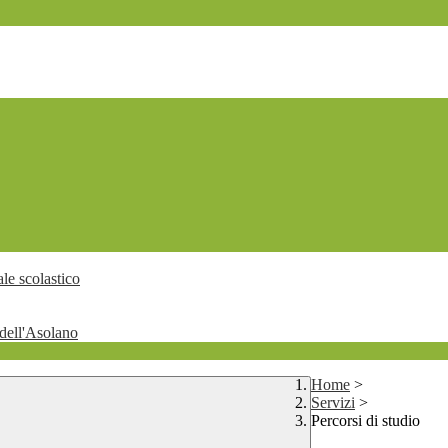
le scolastico
dell'Asolano
Home
>
Servizi
>
Percorsi di studio