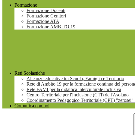
Formazione
Formazione Docenti
Formazione Genitori
Formazione ATA
Formazione AMBITO 19
Reti Scolastiche
Alleanze educative tra Scuola, Famiglia e Territorio
Rete di Ambito 19 per la formazione continua del persona
Rete FAMI per la didattica interculturale inclusiva
Centro Territoriale per l'Inclusione (CTI) dell'Asolano
Coordinamento Pedagogico Territoriale (CPT) "zerosei" 
Comunica con noi