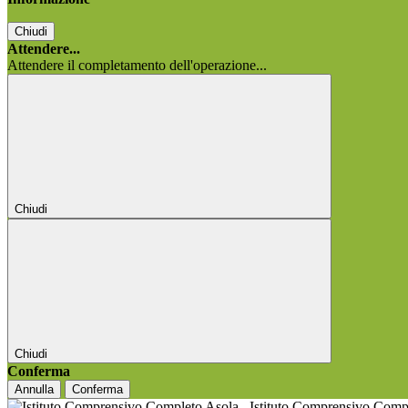
Chiudi
Attendere...
Attendere il completamento dell'operazione...
Chiudi
Chiudi
Conferma
Annulla
Conferma
Istituto Comprensivo Comp