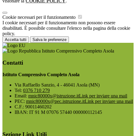
visionare la
COOKIE POLICY
.
Cookie necessari per il funzionamento
I cookie necessari per il funzionamento non possono essere
disabilitati. È possibile consultare l'elenco nella pagina della cookie
policy.
Accetta tutti
Salva le preferenze
Istituto Comprensivo Completo Asola
Contatti
Istituto Comprensivo Completo Asola
Via Raffaello Sanzio, 4 - 46041 Asola (MN)
Tel:
0376 710 279
Email:
mnic80000x@istruzione.it
Link per inviare una mail
PEC:
mnic80000x@pec.istruzione.it
Link per inviare una mail
C.F.: 90011460202
IBAN: IT 91 M 07076 57440 000000112145
Sezione Link Utili