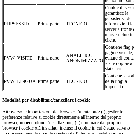
del banner sui 
Cookie di sessi
garantisce la
persistenza dell
PHPSESSID
Prima parte
TECNICO
informazioni la
server a fronte 
nuove richieste
client.
Contiene flag p
pagine visitate,
ANALITICO
PVW_VISITE
Prima parte
evitare di conta
ANONIMIZZATO
visite doppie a 
statistico
Contiene la sig
PVW_LINGUA
Prima parte
TECNICO
della lingua
impostata
Modalità per disabilitare/cancellare i cookie
Attraverso le impostazioni del browser l’utente può: (i) gestire le
preferenze relative ai cookie direttamente all'interno del proprio
browser, impedendone l’installazione; (ii) eliminare dal proprio
browser i cookie già installati, incluso il cookie in cui è stato salvato
il consenso, eventualmente prestato dall’utente, all'installazione di