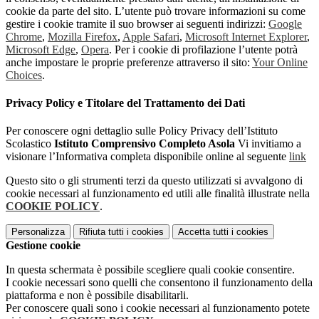
cookie da parte del sito. L’utente può trovare informazioni su come
gestire i cookie tramite il suo browser ai seguenti indirizzi:
Google
Chrome
,
Mozilla Firefox
,
Apple Safari
,
Microsoft Internet Explorer
,
Microsoft Edge
,
Opera
. Per i cookie di profilazione l’utente potrà
anche impostare le proprie preferenze attraverso il sito:
Your Online
Choices
.
Privacy Policy e Titolare del Trattamento dei Dati
Per conoscere ogni dettaglio sulle Policy Privacy dell’Istituto
Scolastico
Istituto Comprensivo Completo Asola
Vi invitiamo a
visionare l’Informativa completa disponibile online al seguente
link
Questo sito o gli strumenti terzi da questo utilizzati si avvalgono di
cookie necessari al funzionamento ed utili alle finalità illustrate nella
COOKIE POLICY
.
Personalizza
Rifiuta tutti
i cookies
Accetta tutti
i cookies
Gestione cookie
In questa schermata è possibile scegliere quali cookie consentire.
I cookie necessari sono quelli che consentono il funzionamento della
piattaforma e non è possibile disabilitarli.
Per conoscere quali sono i cookie necessari al funzionamento potete