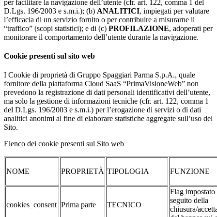
per facilitare la navigazione dell’utente (cfr. art. 122, comma 1 del
D.Lgs. 196/2003 e s.m.i.); (b)
ANALITICI
, impiegati per valutare
l’efficacia di un servizio fornito o per contribuire a misurarne il
“traffico” (scopi statistici); e di (c)
PROFILAZIONE
, adoperati per
monitorare il comportamento dell’utente durante la navigazione.
Cookie presenti sul sito web
I Cookie di proprietà di Gruppo Spaggiari Parma S.p.A., quale
fornitore della piattaforma Cloud SaaS “PrimaVisioneWeb” non
prevedono la registrazione di dati personali identificativi dell’utente,
ma solo la gestione di informazioni tecniche (cfr. art. 122, comma 1
del D.Lgs. 196/2003 e s.m.i.) per l’erogazione di servizi o di dati
analitici anonimi al fine di elaborare statistiche aggregate sull’uso del
Sito.
Elenco dei cookie presenti sul Sito web
NOME
PROPRIETÀ
TIPOLOGIA
FUNZIONE
Flag impostato
seguito della
cookies_consent
Prima parte
TECNICO
chiusura/accett