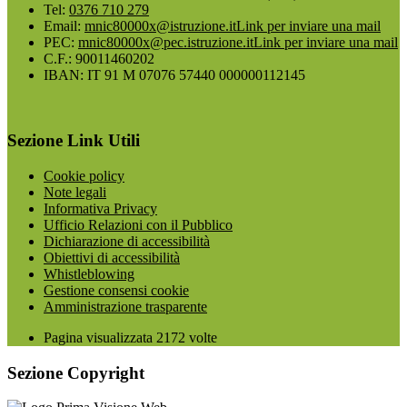
Tel:
0376 710 279
Email:
mnic80000x@istruzione.it
Link per inviare una mail
PEC:
mnic80000x@pec.istruzione.it
Link per inviare una mail
C.F.: 90011460202
IBAN: IT 91 M 07076 57440 000000112145
Sezione Link Utili
Cookie policy
Note legali
Informativa Privacy
Ufficio Relazioni con il Pubblico
Dichiarazione di accessibilità
Obiettivi di accessibilità
Whistleblowing
Gestione consensi cookie
Amministrazione trasparente
Pagina visualizzata
2172
volte
Sezione Copyright