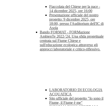
Fiaccolata del Chiese per la pace -
14 dicembre 2025, ore 16:00
Presentazione ufficiale del nostro
progetto: 9 dicembre 2025, ore
18:00, presso l'Auditorium dell'IC di
Asola
Bando FORMAT - FORMazione
AmbienTe 2022-'24. Una sfida progettuale
centrata sul Fiume Chiese e
sull'educazione ecologica attraverso gli
approcci laboratoriale e critico-riflessivo.
LABORATORIO DI ECOLOGIA
ACQUATICA
Sito ufficiale del progetto "Io sono il
Fiume, il Fiume è me"