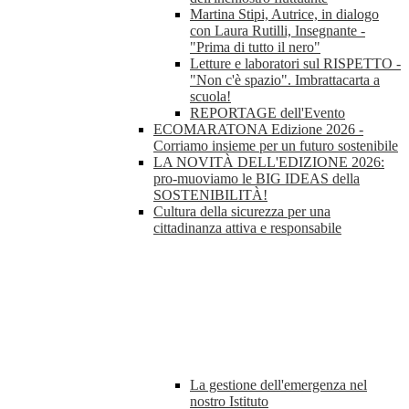
Martina Stipi, Autrice, in dialogo
con Laura Rutilli, Insegnante -
"Prima di tutto il nero"
Letture e laboratori sul RISPETTO -
"Non c'è spazio". Imbrattacarta a
scuola!
REPORTAGE dell'Evento
ECOMARATONA Edizione 2026 -
Corriamo insieme per un futuro sostenibile
LA NOVITÀ DELL'EDIZIONE 2026:
pro-muoviamo le BIG IDEAS della
SOSTENIBILITÀ!
Cultura della sicurezza per una
cittadinanza attiva e responsabile
La gestione dell'emergenza nel
nostro Istituto