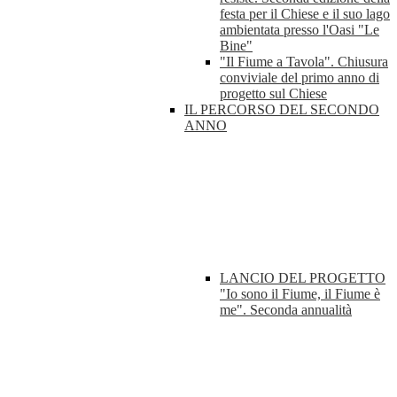
festa per il Chiese e il suo lago
ambientata presso l'Oasi "Le
Bine"
"Il Fiume a Tavola". Chiusura
conviviale del primo anno di
progetto sul Chiese
IL PERCORSO DEL SECONDO
ANNO
LANCIO DEL PROGETTO
"Io sono il Fiume, il Fiume è
me". Seconda annualità