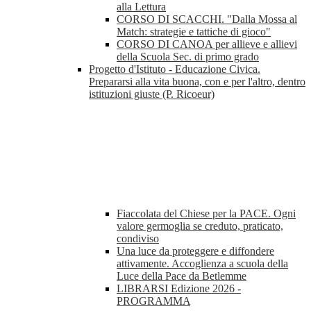
alla Lettura
CORSO DI SCACCHI. "Dalla Mossa al
Match: strategie e tattiche di gioco"
CORSO DI CANOA per allieve e allievi
della Scuola Sec. di primo grado
Progetto d'Istituto - Educazione Civica.
Prepararsi alla vita buona, con e per l'altro, dentro
istituzioni giuste (P. Ricoeur)
Fiaccolata del Chiese per la PACE. Ogni
valore germoglia se creduto, praticato,
condiviso
Una luce da proteggere e diffondere
attivamente. Accoglienza a scuola della
Luce della Pace da Betlemme
LIBRARSI Edizione 2026 -
PROGRAMMA