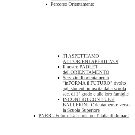
Percorso Orientamento
TI ASPETTIAMO
ALL'ORIENTAPERITIVO!
Il nostro PADLET
dell'ORIENTAMENTO
Servizio di orientamento
"inFORMA il FUTURO" rivolto
agli studenti in uscita dalla scuola
sec. di 1° grado e alle loro famiglie
INCONTRO CON LUIGI
BALLERINI. Orientamento: verso
la Scuola Superiore
PNRR - Futura. La scuola per l'Italia di domani