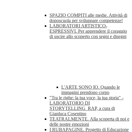
SPAZIO COMPITI alle medie. Attività di
doposcuola per sviluppare competenze!
LABORATORI ARTISTICO-
ESPRESSIVI. Per apprendere il coraggio
di uscire allo scoperto con segni e disegni
L'ARTE SONO IO. Quando le
immagini prendono corpo
"Tra le righe: la tua voce, la tua storia" -
LABORATORIO DI
STORYTELLING_RAP, a cura di
Gianluca Cosentino
TEATRALMENTE. Alla scoperta di noi e
delle nostre emozioni
I RUBAPAGINE. Progetto di Educazione