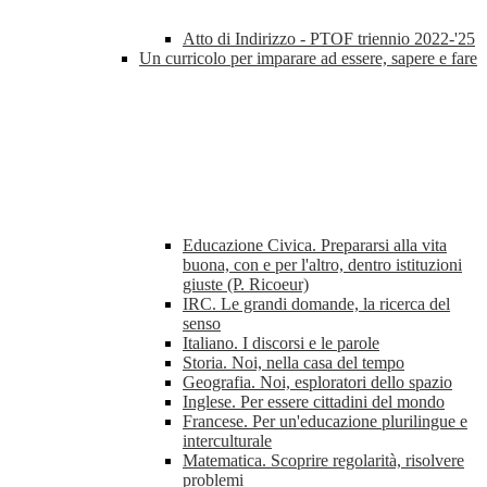
Atto di Indirizzo - PTOF triennio 2022-'25
Un curricolo per imparare ad essere, sapere e fare
Educazione Civica. Prepararsi alla vita
buona, con e per l'altro, dentro istituzioni
giuste (P. Ricoeur)
IRC. Le grandi domande, la ricerca del
senso
Italiano. I discorsi e le parole
Storia. Noi, nella casa del tempo
Geografia. Noi, esploratori dello spazio
Inglese. Per essere cittadini del mondo
Francese. Per un'educazione plurilingue e
interculturale
Matematica. Scoprire regolarità, risolvere
problemi