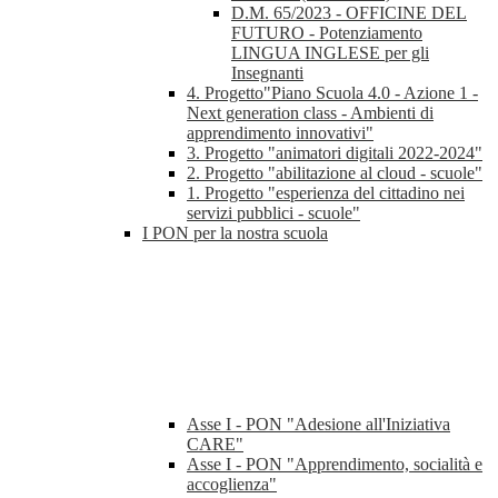
D.M. 65/2023 - OFFICINE DEL
FUTURO - Potenziamento
LINGUA INGLESE per gli
Insegnanti
4. Progetto"Piano Scuola 4.0 - Azione 1 -
Next generation class - Ambienti di
apprendimento innovativi"
3. Progetto "animatori digitali 2022-2024"
2. Progetto "abilitazione al cloud - scuole"
1. Progetto "esperienza del cittadino nei
servizi pubblici - scuole"
I PON per la nostra scuola
Asse I - PON "Adesione all'Iniziativa
CARE"
Asse I - PON "Apprendimento, socialità e
accoglienza"