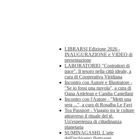
LIBRARSI Edizione 2026 -
INAUGURAZIONE e VIDEO di
presentazione
LABORATORIO "Costruttori di
pace". Il tesoro nella città ideale, a
cura di Cooperativa Viridiana
Incontro con Autore e Illustratore -
"Se io fossi una nuvola", a cura di
Oana Ardelean e Candia Castellani
Incontro con l'Autore - "Metti una
sera ...", a cura di Rosalba Le Favi
Tea Passport - Viaggio tra le culture
attraverso il rituale del tè.
Un'esperienza di cittadinanza
planetaria
SUMINAGASHI. L'arte
dell'inchiostro fluttuante