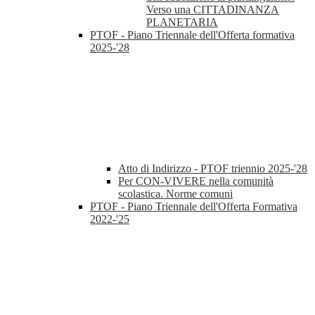
Verso una CITTADINANZA
PLANETARIA
PTOF - Piano Triennale dell'Offerta formativa
2025-'28
Atto di Indirizzo - PTOF triennio 2025-'28
Per CON-VIVERE nella comunità
scolastica. Norme comuni
PTOF - Piano Triennale dell'Offerta Formativa
2022-'25