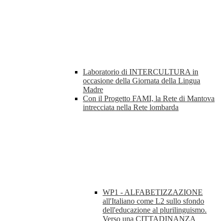
Laboratorio di INTERCULTURA in
occasione della Giornata della Lingua
Madre
Con il Progetto FAMI, la Rete di Mantova
intrecciata nella Rete lombarda
WP1 - ALFABETIZZAZIONE
all'Italiano come L2 sullo sfondo
dell'educazione al plurilinguismo.
Verso una CITTADINANZA