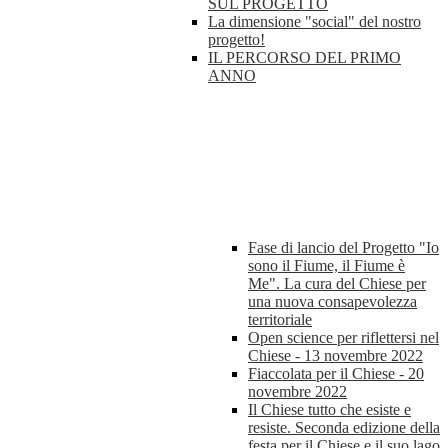
SUL PROGETTO
La dimensione "social" del nostro
progetto!
IL PERCORSO DEL PRIMO
ANNO
Fase di lancio del Progetto "Io
sono il Fiume, il Fiume è
Me". La cura del Chiese per
una nuova consapevolezza
territoriale
Open science per riflettersi nel
Chiese - 13 novembre 2022
Fiaccolata per il Chiese - 20
novembre 2022
Il Chiese tutto che esiste e
resiste. Seconda edizione della
festa per il Chiese e il suo lago