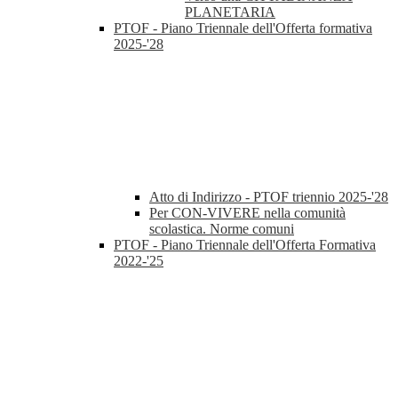
PLANETARIA
PTOF - Piano Triennale dell'Offerta formativa
2025-'28
Atto di Indirizzo - PTOF triennio 2025-'28
Per CON-VIVERE nella comunità
scolastica. Norme comuni
PTOF - Piano Triennale dell'Offerta Formativa
2022-'25