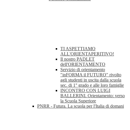
TI ASPETTIAMO
ALL'ORIENTAPERITIVO!
Il nostro PADLET
dell'ORIENTAMENTO
Servizio di orientamento
"inFORMA il FUTURO" rivolto
agli studenti in uscita dalla scuola
sec. di 1° grado e alle loro famiglie
INCONTRO CON LUIGI
BALLERINI. Orientamento: verso
la Scuola Superiore
PNRR - Futura. La scuola per l'Italia di domani