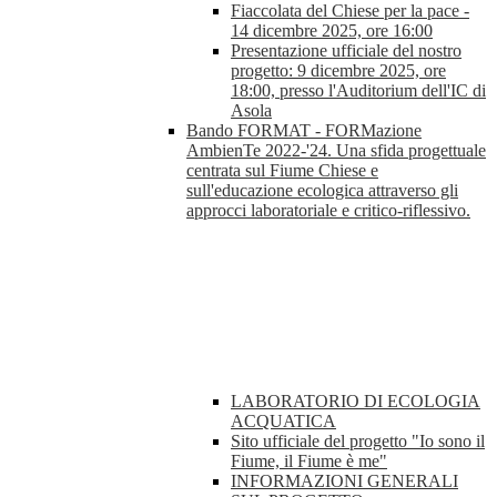
Fiaccolata del Chiese per la pace -
14 dicembre 2025, ore 16:00
Presentazione ufficiale del nostro
progetto: 9 dicembre 2025, ore
18:00, presso l'Auditorium dell'IC di
Asola
Bando FORMAT - FORMazione
AmbienTe 2022-'24. Una sfida progettuale
centrata sul Fiume Chiese e
sull'educazione ecologica attraverso gli
approcci laboratoriale e critico-riflessivo.
LABORATORIO DI ECOLOGIA
ACQUATICA
Sito ufficiale del progetto "Io sono il
Fiume, il Fiume è me"
INFORMAZIONI GENERALI