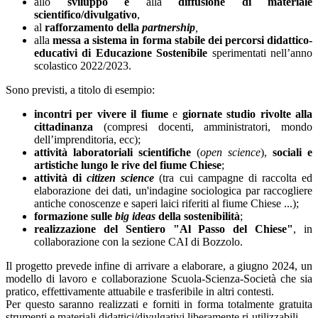
allo
sviluppo e
alla
diffusione di materiale
scientifico/divulgativo
,
al
rafforzamento della
partnership
,
alla
messa a sistema in forma stabile dei percorsi didattico-
educativi di Educazione Sostenibile
sperimentati nell’anno
scolastico 2022/2023.
Sono previsti, a titolo di esempio:
incontri per vivere il fiume
e
giornate studio rivolte alla
cittadinanza
(compresi docenti, amministratori, mondo
dell’imprenditoria, ecc);
attività laboratoriali scientifiche
(
open science
),
sociali e
artistiche lungo le rive del fiume Chiese
;
attività di
citizen science
(tra cui campagne di raccolta ed
elaborazione dei dati, un'indagine sociologica par raccogliere
antiche conoscenze e saperi laici riferiti al fiume Chiese ...);
formazione sulle
big ideas
della sostenibilità
;
realizzazione del Sentiero "Al Passo del Chiese"
, in
collaborazione con la sezione CAI di Bozzolo.
Il progetto prevede infine di arrivare a elaborare, a giugno 2024, un
modello di lavoro e collaborazione Scuola-Scienza-Società che sia
pratico, effettivamente attuabile e trasferibile in altri contesti.
Per questo saranno realizzati e forniti in forma totalmente gratuita
strumenti e materiali didattici/divulgativi liberamente ri-utilizzabili.