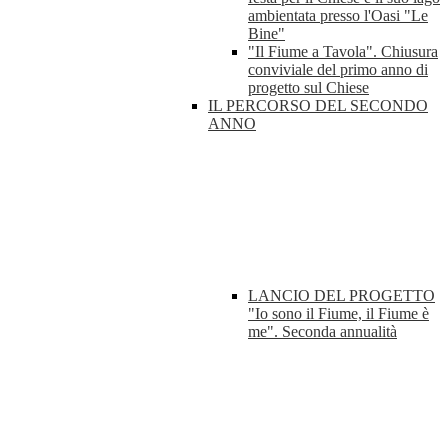
ambientata presso l'Oasi "Le
Bine"
"Il Fiume a Tavola". Chiusura
conviviale del primo anno di
progetto sul Chiese
IL PERCORSO DEL SECONDO
ANNO
LANCIO DEL PROGETTO
"Io sono il Fiume, il Fiume è
me". Seconda annualità