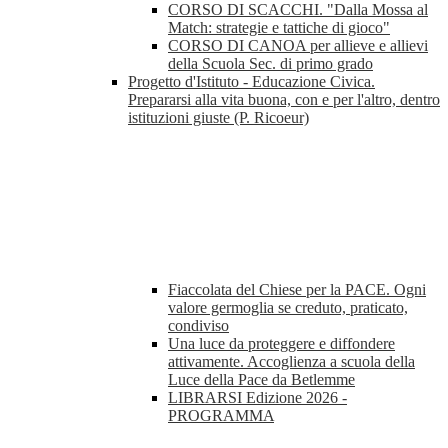
CORSO DI SCACCHI. "Dalla Mossa al
Match: strategie e tattiche di gioco"
CORSO DI CANOA per allieve e allievi
della Scuola Sec. di primo grado
Progetto d'Istituto - Educazione Civica.
Prepararsi alla vita buona, con e per l'altro, dentro
istituzioni giuste (P. Ricoeur)
Fiaccolata del Chiese per la PACE. Ogni
valore germoglia se creduto, praticato,
condiviso
Una luce da proteggere e diffondere
attivamente. Accoglienza a scuola della
Luce della Pace da Betlemme
LIBRARSI Edizione 2026 -
PROGRAMMA