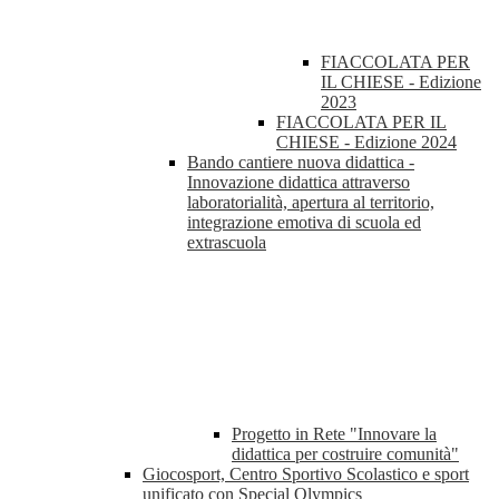
FIACCOLATA PER
IL CHIESE - Edizione
2023
FIACCOLATA PER IL
CHIESE - Edizione 2024
Bando cantiere nuova didattica -
Innovazione didattica attraverso
laboratorialità, apertura al territorio,
integrazione emotiva di scuola ed
extrascuola
Progetto in Rete "Innovare la
didattica per costruire comunità"
Giocosport, Centro Sportivo Scolastico e sport
unificato con Special Olympics