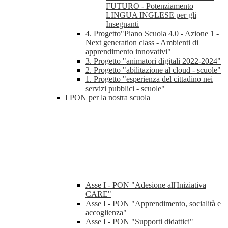
FUTURO - Potenziamento
LINGUA INGLESE per gli
Insegnanti
4. Progetto"Piano Scuola 4.0 - Azione 1 -
Next generation class - Ambienti di
apprendimento innovativi"
3. Progetto "animatori digitali 2022-2024"
2. Progetto "abilitazione al cloud - scuole"
1. Progetto "esperienza del cittadino nei
servizi pubblici - scuole"
I PON per la nostra scuola
Asse I - PON "Adesione all'Iniziativa
CARE"
Asse I - PON "Apprendimento, socialità e
accoglienza"
Asse I - PON "Supporti didattici"