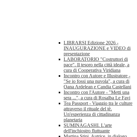
LIBRARSI Edizione 2026 -
INAUGURAZIONE e VIDEO di
presentazione
LABORATORIO "Costruttori di
pace". Il tesoro nella città ideale, a
cura di Cooperativa Viridiana
Incontro con Autore e Illustratore -
"Se io fossi una nuvola", a cura di
Oana Ardelean e Candia Castellani
Incontro con l'Autore - "Metti una
sera ...", a cura di Rosalba Le Favi
Tea Passport - Viaggio tra le culture
attraverso il rituale del tè.
Un'esperienza di cittadinanza
planetaria
SUMINAGASHI. L'arte
dell'inchiostro fluttuante
Martina Stipi, Autrice, in dialogo