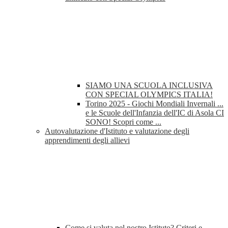
SIAMO UNA SCUOLA INCLUSIVA
CON SPECIAL OLYMPICS ITALIA!
Torino 2025 - Giochi Mondiali Invernali ...
e le Scuole dell'Infanzia dell'IC di Asola CI
SONO! Scopri come ...
Autovalutazione d'Istituto e valutazione degli
apprendimenti degli allievi
Come si valuta nel nostro Istituto? Criteri e