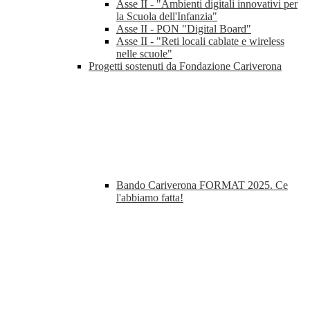
Asse II - "Ambienti digitali innovativi per
la Scuola dell'Infanzia"
Asse II - PON "Digital Board"
Asse II - "Reti locali cablate e wireless
nelle scuole"
Progetti sostenuti da Fondazione Cariverona
Bando Cariverona FORMAT 2025. Ce
l'abbiamo fatta!