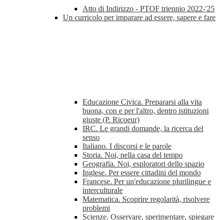
Atto di Indirizzo - PTOF triennio 2022-'25
Un curricolo per imparare ad essere, sapere e fare
Educazione Civica. Prepararsi alla vita
buona, con e per l'altro, dentro istituzioni
giuste (P. Ricoeur)
IRC. Le grandi domande, la ricerca del
senso
Italiano. I discorsi e le parole
Storia. Noi, nella casa del tempo
Geografia. Noi, esploratori dello spazio
Inglese. Per essere cittadini del mondo
Francese. Per un'educazione plurilingue e
interculturale
Matematica. Scoprire regolarità, risolvere
problemi
Scienze. Osservare, sperimentare, spiegare