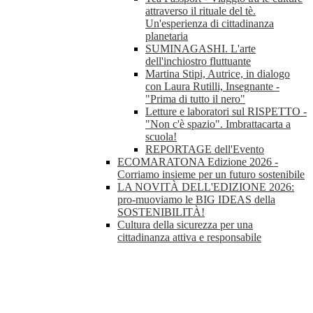
attraverso il rituale del tè.
Un'esperienza di cittadinanza
planetaria
SUMINAGASHI. L'arte
dell'inchiostro fluttuante
Martina Stipi, Autrice, in dialogo
con Laura Rutilli, Insegnante -
"Prima di tutto il nero"
Letture e laboratori sul RISPETTO -
"Non c'è spazio". Imbrattacarta a
scuola!
REPORTAGE dell'Evento
ECOMARATONA Edizione 2026 -
Corriamo insieme per un futuro sostenibile
LA NOVITÀ DELL'EDIZIONE 2026:
pro-muoviamo le BIG IDEAS della
SOSTENIBILITÀ!
Cultura della sicurezza per una
cittadinanza attiva e responsabile