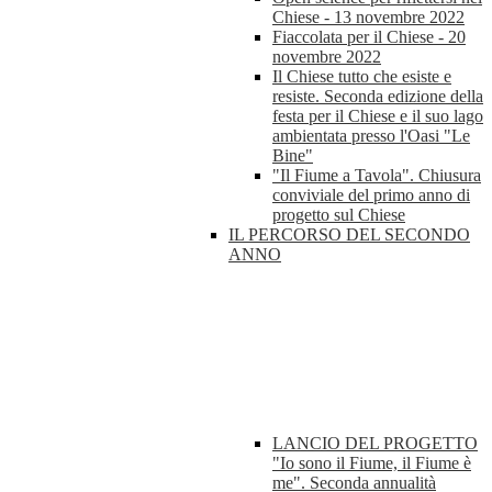
Chiese - 13 novembre 2022
Fiaccolata per il Chiese - 20
novembre 2022
Il Chiese tutto che esiste e
resiste. Seconda edizione della
festa per il Chiese e il suo lago
ambientata presso l'Oasi "Le
Bine"
"Il Fiume a Tavola". Chiusura
conviviale del primo anno di
progetto sul Chiese
IL PERCORSO DEL SECONDO
ANNO
LANCIO DEL PROGETTO
"Io sono il Fiume, il Fiume è
me". Seconda annualità