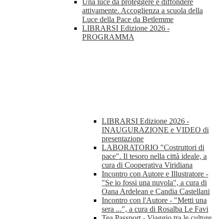
Una luce da proteggere e diffondere
attivamente. Accoglienza a scuola della
Luce della Pace da Betlemme
LIBRARSI Edizione 2026 -
PROGRAMMA
LIBRARSI Edizione 2026 -
INAUGURAZIONE e VIDEO di
presentazione
LABORATORIO "Costruttori di
pace". Il tesoro nella città ideale, a
cura di Cooperativa Viridiana
Incontro con Autore e Illustratore -
"Se io fossi una nuvola", a cura di
Oana Ardelean e Candia Castellani
Incontro con l'Autore - "Metti una
sera ...", a cura di Rosalba Le Favi
Tea Passport - Viaggio tra le culture