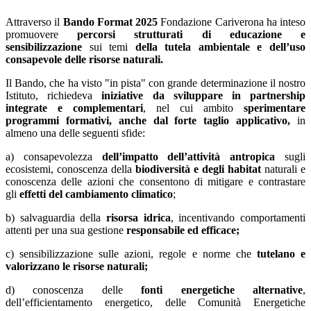
Attraverso il
Bando Format 2025
Fondazione Cariverona ha inteso
promuovere
percorsi strutturati di educazione e
sensibilizzazione
sui temi
della tutela ambientale e dell’uso
consapevole delle risorse naturali.
Il Bando, che ha visto "in pista" con grande determinazione il nostro
Istituto, richiedeva
iniziative
da sviluppare in partnership
integrate e complementari
, nel cui ambito
sperimentare
programmi formativi, anche dal forte taglio applicativo,
in
almeno una delle seguenti sfide:
a) consapevolezza
dell’impatto dell’attività antropica
sugli
ecosistemi, conoscenza della
biodiversità e degli habitat
naturali e
conoscenza delle azioni che consentono di mitigare e contrastare
gli
effetti del cambiamento climatico
;
b) salvaguardia della
risorsa idrica
, incentivando comportamenti
attenti per una sua gestione
responsabile ed efficace;
c) sensibilizzazione sulle azioni, regole e norme che
tutelano e
valorizzano le risorse naturali;
d) conoscenza delle
fonti energetiche alternative
,
dell’efficientamento energetico, delle Comunità Energetiche