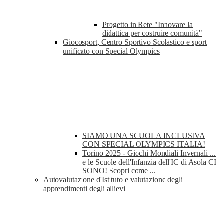
Progetto in Rete "Innovare la
didattica per costruire comunità"
Giocosport, Centro Sportivo Scolastico e sport
unificato con Special Olympics
SIAMO UNA SCUOLA INCLUSIVA
CON SPECIAL OLYMPICS ITALIA!
Torino 2025 - Giochi Mondiali Invernali ...
e le Scuole dell'Infanzia dell'IC di Asola CI
SONO! Scopri come ...
Autovalutazione d'Istituto e valutazione degli
apprendimenti degli allievi