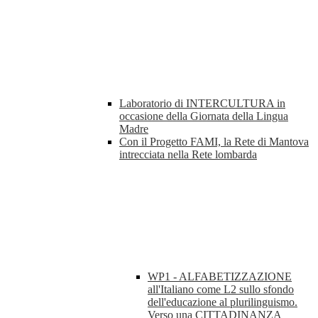
Laboratorio di INTERCULTURA in
occasione della Giornata della Lingua
Madre
Con il Progetto FAMI, la Rete di Mantova
intrecciata nella Rete lombarda
WP1 - ALFABETIZZAZIONE
all'Italiano come L2 sullo sfondo
dell'educazione al plurilinguismo.
Verso una CITTADINANZA