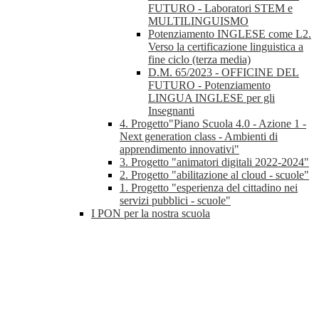
FUTURO - Laboratori STEM e
MULTILINGUISMO
Potenziamento INGLESE come L2.
Verso la certificazione linguistica a
fine ciclo (terza media)
D.M. 65/2023 - OFFICINE DEL
FUTURO - Potenziamento
LINGUA INGLESE per gli
Insegnanti
4. Progetto"Piano Scuola 4.0 - Azione 1 -
Next generation class - Ambienti di
apprendimento innovativi"
3. Progetto "animatori digitali 2022-2024"
2. Progetto "abilitazione al cloud - scuole"
1. Progetto "esperienza del cittadino nei
servizi pubblici - scuole"
I PON per la nostra scuola