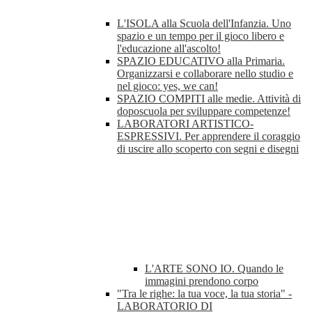
L'ISOLA alla Scuola dell'Infanzia. Uno
spazio e un tempo per il gioco libero e
l'educazione all'ascolto!
SPAZIO EDUCATIVO alla Primaria.
Organizzarsi e collaborare nello studio e
nel gioco: yes, we can!
SPAZIO COMPITI alle medie. Attività di
doposcuola per sviluppare competenze!
LABORATORI ARTISTICO-
ESPRESSIVI. Per apprendere il coraggio
di uscire allo scoperto con segni e disegni
L'ARTE SONO IO. Quando le
immagini prendono corpo
"Tra le righe: la tua voce, la tua storia" -
LABORATORIO DI