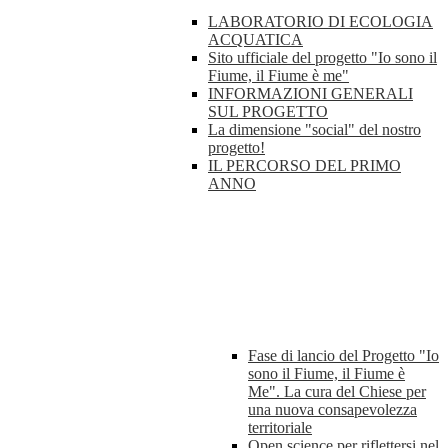
LABORATORIO DI ECOLOGIA
ACQUATICA
Sito ufficiale del progetto "Io sono il
Fiume, il Fiume è me"
INFORMAZIONI GENERALI
SUL PROGETTO
La dimensione "social" del nostro
progetto!
IL PERCORSO DEL PRIMO
ANNO
Fase di lancio del Progetto "Io
sono il Fiume, il Fiume è
Me". La cura del Chiese per
una nuova consapevolezza
territoriale
Open science per riflettersi nel