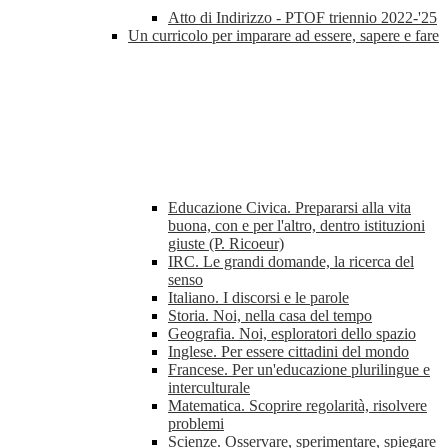
Atto di Indirizzo - PTOF triennio 2022-'25
Un curricolo per imparare ad essere, sapere e fare
Educazione Civica. Prepararsi alla vita
buona, con e per l'altro, dentro istituzioni
giuste (P. Ricoeur)
IRC. Le grandi domande, la ricerca del
senso
Italiano. I discorsi e le parole
Storia. Noi, nella casa del tempo
Geografia. Noi, esploratori dello spazio
Inglese. Per essere cittadini del mondo
Francese. Per un'educazione plurilingue e
interculturale
Matematica. Scoprire regolarità, risolvere
problemi
Scienze. Osservare, sperimentare, spiegare