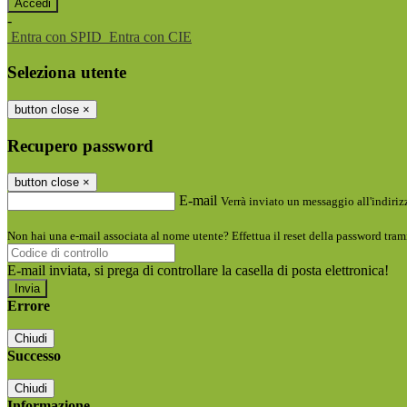
-
Entra con SPID
Entra con CIE
Seleziona utente
button close
×
Recupero password
button close
×
E-mail
Verrà inviato un messaggio all'indirizz
Non hai una e-mail associata al nome utente? Effettua il reset della password tram
E-mail inviata, si prega di controllare la casella di posta elettronica!
Errore
Chiudi
Successo
Chiudi
Informazione