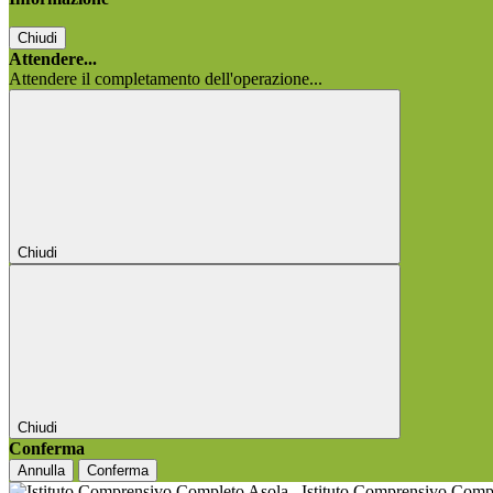
Chiudi
Attendere...
Attendere il completamento dell'operazione...
Chiudi
Chiudi
Conferma
Annulla
Conferma
Istituto Comprensivo Comp