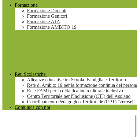
Formazione
Formazione Docenti
Formazione Genitori
Formazione ATA
Formazione AMBITO 19
Reti Scolastiche
Alleanze educative tra Scuola, Famiglia e Territorio
Rete di Ambito 19 per la formazione continua del persona
Rete FAMI per la didattica interculturale inclusiva
Centro Territoriale per l'Inclusione (CTI) dell'Asolano
Coordinamento Pedagogico Territoriale (CPT) "zerosei" 
Comunica con noi