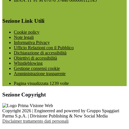
IBAN: IT 91 M 07076 57440 000000112145
Sezione Link Utili
Cookie policy
Note legali
Informativa Privacy
Ufficio Relazioni con il Pubblico
Dichiarazione di accessibilità
Obiettivi di accessibilità
Whistleblowing
Gestione consensi cookie
Amministrazione trasparente
Pagina visualizzata
1239
volte
Sezione Copyright
Copyright 2026 | Engineered and powered by Gruppo Spaggiari
Parma S.p.A. | Divisione Publishing & New Social Media
Disclaimer trattamento dati personali