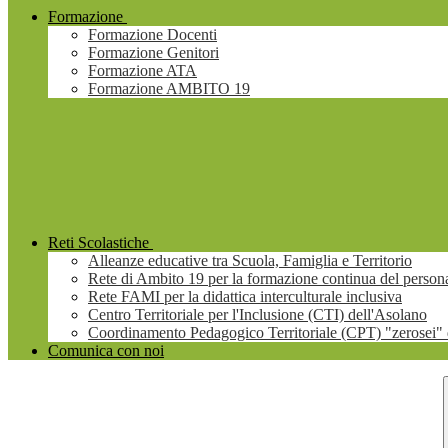
Formazione
Formazione Docenti
Formazione Genitori
Formazione ATA
Formazione AMBITO 19
Reti Scolastiche
Alleanze educative tra Scuola, Famiglia e Territorio
Rete di Ambito 19 per la formazione continua del persona
Rete FAMI per la didattica interculturale inclusiva
Centro Territoriale per l'Inclusione (CTI) dell'Asolano
Coordinamento Pedagogico Territoriale (CPT) "zerosei" 
Comunica con noi