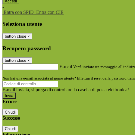
-
Entra con SPID
Entra con CIE
Seleziona utente
button close
×
Recupero password
button close
×
E-mail
Verrà inviato un messaggio all'indirizz
Non hai una e-mail associata al nome utente? Effettua il reset della password tram
E-mail inviata, si prega di controllare la casella di posta elettronica!
Errore
Chiudi
Successo
Chiudi
Informazione