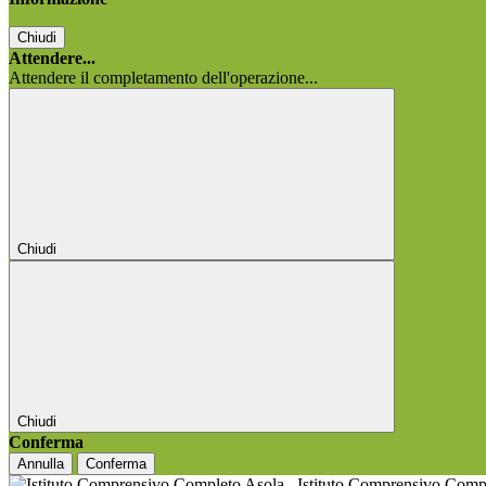
Chiudi
Attendere...
Attendere il completamento dell'operazione...
Chiudi
Chiudi
Conferma
Annulla
Conferma
Istituto Comprensivo Comp