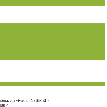
entura, e la vivremo INSIEME!
>
tuto
>