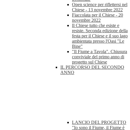
Open science per riflettersi nel
Chiese - 13 novembre 2022
Fiaccolata per il Chiese - 20
novembre 2022
Il Chiese tutto che esiste e
resiste. Seconda edizione della
festa per il Chiese e il suo lago
ambientata presso l'Oasi "Le
Bine"
"Il Fiume a Tavola". Chiusura
conviviale del primo anno di
progetto sul Chiese
IL PERCORSO DEL SECONDO
ANNO
LANCIO DEL PROGETTO
"Io sono il Fiume, il Fiume è