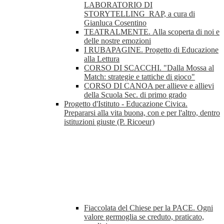
LABORATORIO DI
STORYTELLING_RAP, a cura di
Gianluca Cosentino
TEATRALMENTE. Alla scoperta di noi e
delle nostre emozioni
I RUBAPAGINE. Progetto di Educazione
alla Lettura
CORSO DI SCACCHI. "Dalla Mossa al
Match: strategie e tattiche di gioco"
CORSO DI CANOA per allieve e allievi
della Scuola Sec. di primo grado
Progetto d'Istituto - Educazione Civica.
Prepararsi alla vita buona, con e per l'altro, dentro
istituzioni giuste (P. Ricoeur)
Fiaccolata del Chiese per la PACE. Ogni
valore germoglia se creduto, praticato,