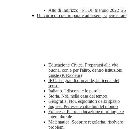
Atto di Indirizzo - PTOF triennio 2022-'25
Un curricolo per imparare ad essere, sapere e fare
Educazione Civica. Prepararsi alla vita
buona, con e per l'altro, dentro istituzioni
giuste (P. Ricoeur)
IRC. Le grandi domande, la ricerca del
senso
Italiano. I discorsi e le parole
Storia. Noi, nella casa del tempo
Geografia. Noi, esploratori dello spazio
Inglese. Per essere cittadini del mondo
Francese. Per un'educazione plurilingue e
interculturale
Matematica. Scoprire regolarità, risolvere
problemi