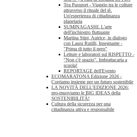
Tea Passport - Viaggio tra le culture
attraverso il rituale del tè.
Un'esperienza di cittadinanza
planetaria
SUMINAGASHI. L'arte
dell'inchiostro fluttuante
Martina Stipi, Autrice, in dialogo
con Laura Rutilli, Insegnante -
"Prima di tutto il nero"
Letture e laboratori sul RISPETTO -
"Non c'è spazio". Imbrattacarta a
scuola!
REPORTAGE dell'Evento
ECOMARATONA Edizione 2026 -
Corriamo insieme per un futuro sostenibile
LA NOVITÀ DELL'EDIZIONE 2026:
pro-muoviamo le BIG IDEAS della
SOSTENIBILITÀ!
Cultura della sicurezza per una
cittadinanza attiva e responsabile