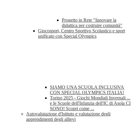
Progetto in Rete "Innovare la
didattica per costruire comunità"
Giocosport, Centro Sportivo Scolastico e sport
unificato con Special Olympics
SIAMO UNA SCUOLA INCLUSIVA
CON SPECIAL OLYMPICS ITALIA!
Torino 2025 - Giochi Mondiali Invernali ...
e le Scuole dell'Infanzia dell'IC di Asola CI
SONO! Scopri come ...
Autovalutazione d'Istituto e valutazione degli
apprendimenti degli allievi