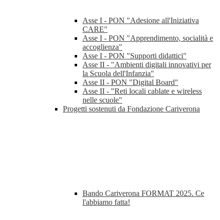
Asse I - PON "Adesione all'Iniziativa
CARE"
Asse I - PON "Apprendimento, socialità e
accoglienza"
Asse I - PON "Supporti didattici"
Asse II - "Ambienti digitali innovativi per
la Scuola dell'Infanzia"
Asse II - PON "Digital Board"
Asse II - "Reti locali cablate e wireless
nelle scuole"
Progetti sostenuti da Fondazione Cariverona
Bando Cariverona FORMAT 2025. Ce
l'abbiamo fatta!