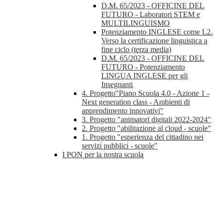
D.M. 65/2023 - OFFICINE DEL
FUTURO - Laboratori STEM e
MULTILINGUISMO
Potenziamento INGLESE come L2.
Verso la certificazione linguistica a
fine ciclo (terza media)
D.M. 65/2023 - OFFICINE DEL
FUTURO - Potenziamento
LINGUA INGLESE per gli
Insegnanti
4. Progetto"Piano Scuola 4.0 - Azione 1 -
Next generation class - Ambienti di
apprendimento innovativi"
3. Progetto "animatori digitali 2022-2024"
2. Progetto "abilitazione al cloud - scuole"
1. Progetto "esperienza del cittadino nei
servizi pubblici - scuole"
I PON per la nostra scuola