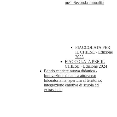
me". Seconda annualità
FIACCOLATA PER
IL CHIESE - Edizione
2023
FIACCOLATA PER IL
CHIESE - Edizione 2024
Bando cantiere nuova didattica -
Innovazione didattica attraverso
laboratorialità, apertura al territorio,
integrazione emotiva di scuola ed
extrascuola