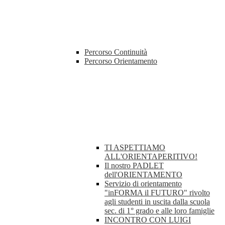
Percorso Continuità
Percorso Orientamento
TI ASPETTIAMO
ALL'ORIENTAPERITIVO!
Il nostro PADLET
dell'ORIENTAMENTO
Servizio di orientamento
"inFORMA il FUTURO" rivolto
agli studenti in uscita dalla scuola
sec. di 1° grado e alle loro famiglie
INCONTRO CON LUIGI