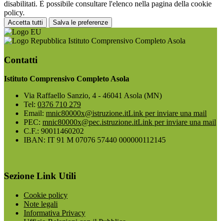
disabilitati. È possibile consultare l'elenco nella pagina della cookie
policy.
Accetta tutti
Salva le preferenze
Istituto Comprensivo Completo Asola
Contatti
Istituto Comprensivo Completo Asola
Via Raffaello Sanzio, 4 - 46041 Asola (MN)
Tel:
0376 710 279
Email:
mnic80000x@istruzione.it
Link per inviare una mail
PEC:
mnic80000x@pec.istruzione.it
Link per inviare una mail
C.F.: 90011460202
IBAN: IT 91 M 07076 57440 000000112145
Sezione Link Utili
Cookie policy
Note legali
Informativa Privacy