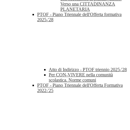
Verso una CITTADINANZA
PLANETARIA
PTOF - Piano Triennale dell'Offerta formativa
2025-'28
Atto di Indirizzo - PTOF triennio 2025-'28
Per CON-VIVERE nella comunità
scolastica. Norme comuni
PTOF - Piano Triennale dell'Offerta Formativa
2022-'25