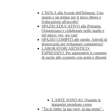
L'ISOLA alla Scuola dell'Infanzia. Uno
spazio e un tempo per il gioco libero e
l'educazione all'ascolto!
SPAZIO EDUCATIVO alla Primaria.
Organizzarsi e collaborare nello studio e
nel gioco: yes, we can!
SPAZIO COMPITI alle medie. Attività di
doposcuola per sviluppare competenze!
LABORATORI ARTISTICO-
ESPRESSIVI. Per apprendere il coraggio
di uscire allo scoperto con segni e disegni
L'ARTE SONO IO. Quando le
immagini prendono corpo
"Tra le righe: la tua voce, la tua storia" -