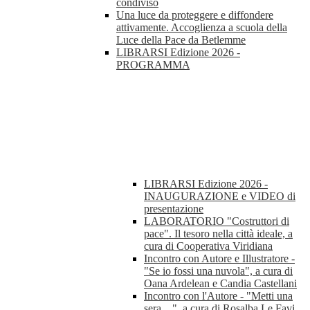
condiviso
Una luce da proteggere e diffondere
attivamente. Accoglienza a scuola della
Luce della Pace da Betlemme
LIBRARSI Edizione 2026 -
PROGRAMMA
LIBRARSI Edizione 2026 -
INAUGURAZIONE e VIDEO di
presentazione
LABORATORIO "Costruttori di
pace". Il tesoro nella città ideale, a
cura di Cooperativa Viridiana
Incontro con Autore e Illustratore -
"Se io fossi una nuvola", a cura di
Oana Ardelean e Candia Castellani
Incontro con l'Autore - "Metti una
sera ...", a cura di Rosalba Le Favi