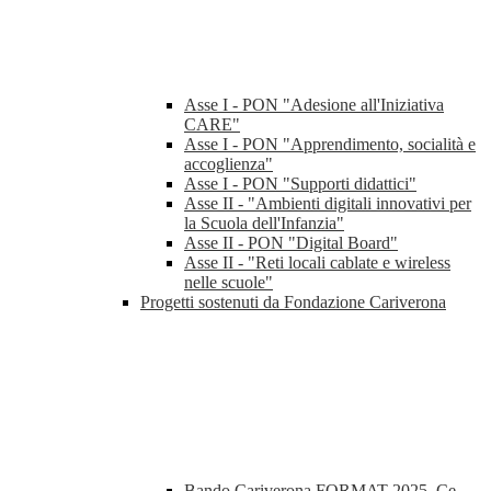
Asse I - PON "Adesione all'Iniziativa
CARE"
Asse I - PON "Apprendimento, socialità e
accoglienza"
Asse I - PON "Supporti didattici"
Asse II - "Ambienti digitali innovativi per
la Scuola dell'Infanzia"
Asse II - PON "Digital Board"
Asse II - "Reti locali cablate e wireless
nelle scuole"
Progetti sostenuti da Fondazione Cariverona
Bando Cariverona FORMAT 2025. Ce