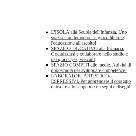
L'ISOLA alla Scuola dell'Infanzia. Uno
spazio e un tempo per il gioco libero e
l'educazione all'ascolto!
SPAZIO EDUCATIVO alla Primaria.
Organizzarsi e collaborare nello studio e
nel gioco: yes, we can!
SPAZIO COMPITI alle medie. Attività di
doposcuola per sviluppare competenze!
LABORATORI ARTISTICO-
ESPRESSIVI. Per apprendere il coraggio
di uscire allo scoperto con segni e disegni