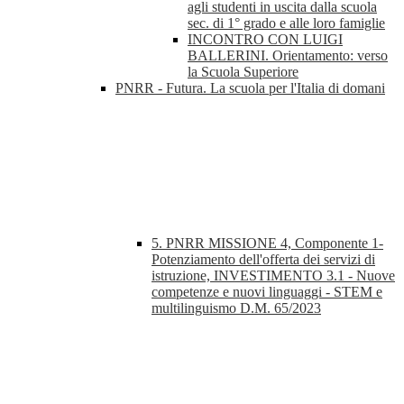
agli studenti in uscita dalla scuola
sec. di 1° grado e alle loro famiglie
INCONTRO CON LUIGI
BALLERINI. Orientamento: verso
la Scuola Superiore
PNRR - Futura. La scuola per l'Italia di domani
5. PNRR MISSIONE 4, Componente 1-
Potenziamento dell'offerta dei servizi di
istruzione, INVESTIMENTO 3.1 - Nuove
competenze e nuovi linguaggi - STEM e
multilinguismo D.M. 65/2023