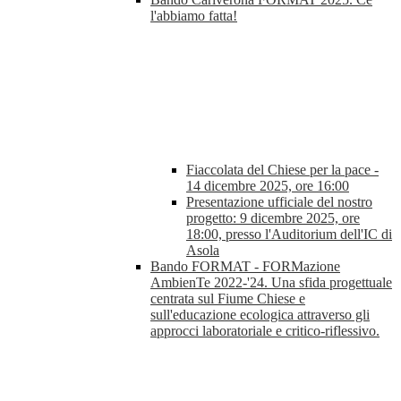
l'abbiamo fatta!
Fiaccolata del Chiese per la pace -
14 dicembre 2025, ore 16:00
Presentazione ufficiale del nostro
progetto: 9 dicembre 2025, ore
18:00, presso l'Auditorium dell'IC di
Asola
Bando FORMAT - FORMazione
AmbienTe 2022-'24. Una sfida progettuale
centrata sul Fiume Chiese e
sull'educazione ecologica attraverso gli
approcci laboratoriale e critico-riflessivo.