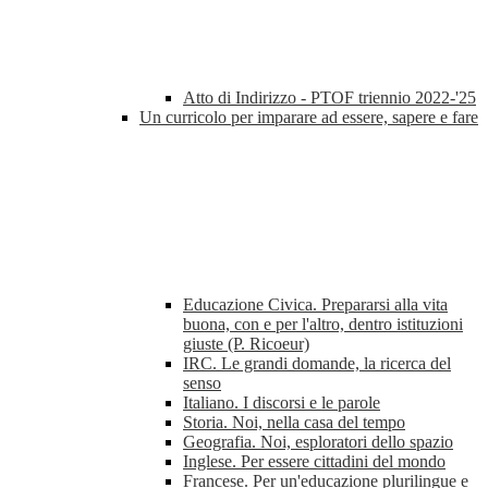
Atto di Indirizzo - PTOF triennio 2022-'25
Un curricolo per imparare ad essere, sapere e fare
Educazione Civica. Prepararsi alla vita
buona, con e per l'altro, dentro istituzioni
giuste (P. Ricoeur)
IRC. Le grandi domande, la ricerca del
senso
Italiano. I discorsi e le parole
Storia. Noi, nella casa del tempo
Geografia. Noi, esploratori dello spazio
Inglese. Per essere cittadini del mondo
Francese. Per un'educazione plurilingue e