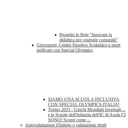
Progetto in Rete "Innovare la
didattica per costruire comunità"
Giocosport, Centro Sportivo Scolastico e sport
unificato con Special Olympics
SIAMO UNA SCUOLA INCLUSIVA
CON SPECIAL OLYMPICS ITALIA!
Torino 2025 - Giochi Mondiali Invernali ...
e le Scuole dell'Infanzia dell'IC di Asola CI
SONO! Scopri come ...
Autovalutazione d'Istituto e valutazione degli