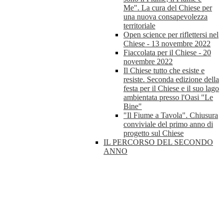
Me". La cura del Chiese per
una nuova consapevolezza
territoriale
Open science per riflettersi nel
Chiese - 13 novembre 2022
Fiaccolata per il Chiese - 20
novembre 2022
Il Chiese tutto che esiste e
resiste. Seconda edizione della
festa per il Chiese e il suo lago
ambientata presso l'Oasi "Le
Bine"
"Il Fiume a Tavola". Chiusura
conviviale del primo anno di
progetto sul Chiese
IL PERCORSO DEL SECONDO
ANNO