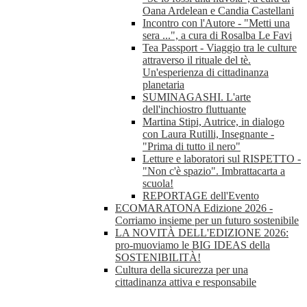
Oana Ardelean e Candia Castellani
Incontro con l'Autore - "Metti una
sera ...", a cura di Rosalba Le Favi
Tea Passport - Viaggio tra le culture
attraverso il rituale del tè.
Un'esperienza di cittadinanza
planetaria
SUMINAGASHI. L'arte
dell'inchiostro fluttuante
Martina Stipi, Autrice, in dialogo
con Laura Rutilli, Insegnante -
"Prima di tutto il nero"
Letture e laboratori sul RISPETTO -
"Non c'è spazio". Imbrattacarta a
scuola!
REPORTAGE dell'Evento
ECOMARATONA Edizione 2026 -
Corriamo insieme per un futuro sostenibile
LA NOVITÀ DELL'EDIZIONE 2026:
pro-muoviamo le BIG IDEAS della
SOSTENIBILITÀ!
Cultura della sicurezza per una
cittadinanza attiva e responsabile