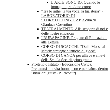
L'ARTE SONO IO. Quando le
immagini prendono corpo
"Tra le righe: la tua voce, la tua storia" -
LABORATORIO DI
STORYTELLING_RAP, a cura di
Gianluca Cosentino
TEATRALMENTE. Alla scoperta di noi e
delle nostre emozioni
I RUBAPAGINE. Progetto di Educazione
alla Lettura
CORSO DI SCACCHI. "Dalla Mossa al
Match: strategie e tattiche di gioco"
CORSO DI CANOA per allieve e allievi
della Scuola Sec. di primo grado
Progetto d'Istituto - Educazione Civica.
Prepararsi alla vita buona, con e per l'altro, dentro
istituzioni giuste (P. Ricoeur)