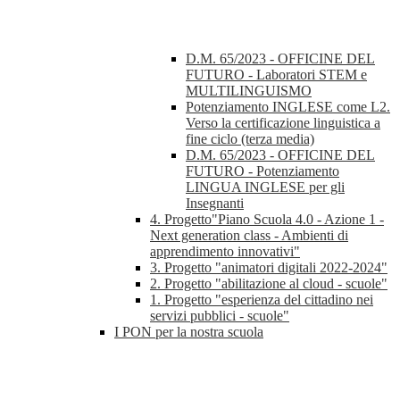
D.M. 65/2023 - OFFICINE DEL
FUTURO - Laboratori STEM e
MULTILINGUISMO
Potenziamento INGLESE come L2.
Verso la certificazione linguistica a
fine ciclo (terza media)
D.M. 65/2023 - OFFICINE DEL
FUTURO - Potenziamento
LINGUA INGLESE per gli
Insegnanti
4. Progetto"Piano Scuola 4.0 - Azione 1 -
Next generation class - Ambienti di
apprendimento innovativi"
3. Progetto "animatori digitali 2022-2024"
2. Progetto "abilitazione al cloud - scuole"
1. Progetto "esperienza del cittadino nei
servizi pubblici - scuole"
I PON per la nostra scuola