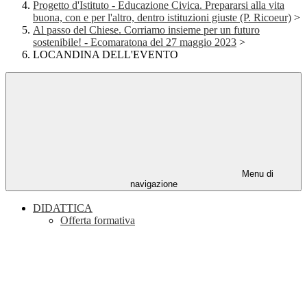
Progetto d'Istituto - Educazione Civica. Prepararsi alla vita
buona, con e per l'altro, dentro istituzioni giuste (P. Ricoeur)
>
Al passo del Chiese. Corriamo insieme per un futuro
sostenibile! - Ecomaratona del 27 maggio 2023
>
LOCANDINA DELL'EVENTO
Menu di
navigazione
DIDATTICA
Offerta formativa