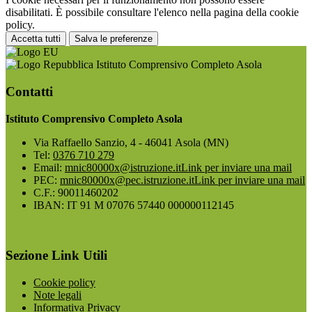
disabilitati. È possibile consultare l'elenco nella pagina della cookie
policy.
Accetta tutti
Salva le preferenze
Istituto Comprensivo Completo Asola
Contatti
Istituto Comprensivo Completo Asola
Via Raffaello Sanzio, 4 - 46041 Asola (MN)
Tel:
0376 710 279
Email:
mnic80000x@istruzione.it
Link per inviare una mail
PEC:
mnic80000x@pec.istruzione.it
Link per inviare una mail
C.F.: 90011460202
IBAN: IT 91 M 07076 57440 000000112145
Sezione Link Utili
Cookie policy
Note legali
Informativa Privacy