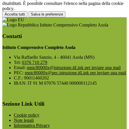
disabilitati. È possibile consultare l'elenco nella pagina della cookie
policy.
Accetta tutti
Salva le preferenze
Istituto Comprensivo Completo Asola
Contatti
Istituto Comprensivo Completo Asola
Via Raffaello Sanzio, 4 - 46041 Asola (MN)
Tel:
0376 710 279
Email:
mnic80000x@istruzione.it
Link per inviare una mail
PEC:
mnic80000x@pec.istruzione.it
Link per inviare una mail
C.F.: 90011460202
IBAN: IT 91 M 07076 57440 000000112145
Sezione Link Utili
Cookie policy
Note legali
Informativa Privacy