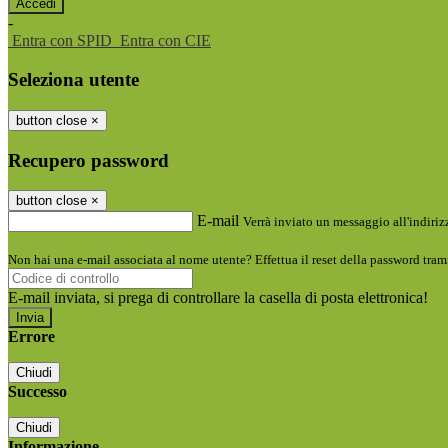
-
Entra con SPID
Entra con CIE
Seleziona utente
button close
×
Recupero password
button close
×
E-mail
Verrà inviato un messaggio all'indirizz
Non hai una e-mail associata al nome utente? Effettua il reset della password tram
E-mail inviata, si prega di controllare la casella di posta elettronica!
Errore
Chiudi
Successo
Chiudi
Informazione