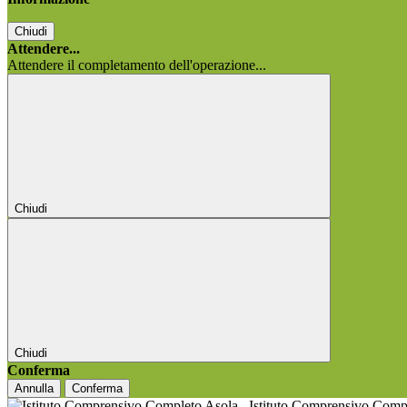
Chiudi
Attendere...
Attendere il completamento dell'operazione...
Chiudi
Chiudi
Conferma
Annulla
Conferma
Istituto Comprensivo Comp