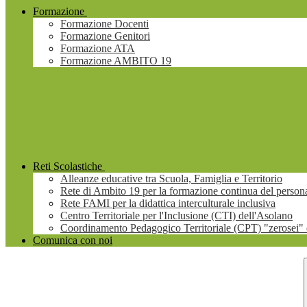
Formazione
Formazione Docenti
Formazione Genitori
Formazione ATA
Formazione AMBITO 19
Reti Scolastiche
Alleanze educative tra Scuola, Famiglia e Territorio
Rete di Ambito 19 per la formazione continua del persona
Rete FAMI per la didattica interculturale inclusiva
Centro Territoriale per l'Inclusione (CTI) dell'Asolano
Coordinamento Pedagogico Territoriale (CPT) "zerosei" 
Comunica con noi