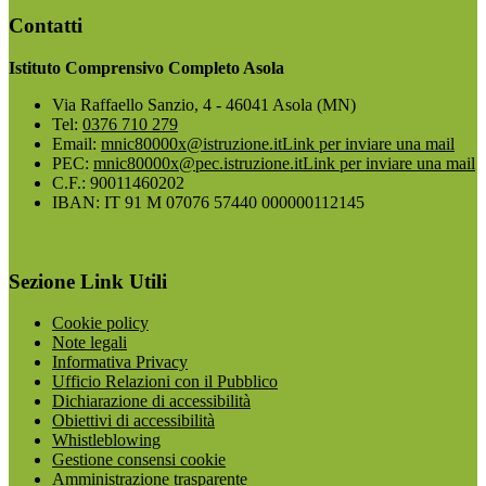
Contatti
Istituto Comprensivo Completo Asola
Via Raffaello Sanzio, 4 - 46041 Asola (MN)
Tel:
0376 710 279
Email:
mnic80000x@istruzione.it
Link per inviare una mail
PEC:
mnic80000x@pec.istruzione.it
Link per inviare una mail
C.F.: 90011460202
IBAN: IT 91 M 07076 57440 000000112145
Sezione Link Utili
Cookie policy
Note legali
Informativa Privacy
Ufficio Relazioni con il Pubblico
Dichiarazione di accessibilità
Obiettivi di accessibilità
Whistleblowing
Gestione consensi cookie
Amministrazione trasparente