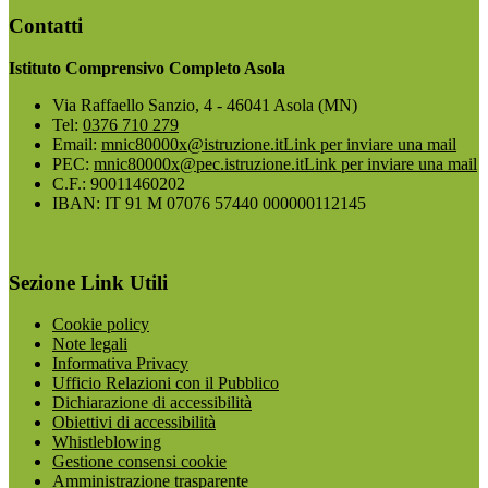
Contatti
Istituto Comprensivo Completo Asola
Via Raffaello Sanzio, 4 - 46041 Asola (MN)
Tel:
0376 710 279
Email:
mnic80000x@istruzione.it
Link per inviare una mail
PEC:
mnic80000x@pec.istruzione.it
Link per inviare una mail
C.F.: 90011460202
IBAN: IT 91 M 07076 57440 000000112145
Sezione Link Utili
Cookie policy
Note legali
Informativa Privacy
Ufficio Relazioni con il Pubblico
Dichiarazione di accessibilità
Obiettivi di accessibilità
Whistleblowing
Gestione consensi cookie
Amministrazione trasparente