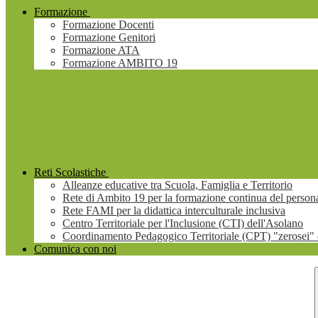
Formazione
Formazione Docenti
Formazione Genitori
Formazione ATA
Formazione AMBITO 19
Reti Scolastiche
Alleanze educative tra Scuola, Famiglia e Territorio
Rete di Ambito 19 per la formazione continua del persona
Rete FAMI per la didattica interculturale inclusiva
Centro Territoriale per l'Inclusione (CTI) dell'Asolano
Coordinamento Pedagogico Territoriale (CPT) "zerosei" 
Comunica con noi