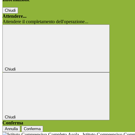
Chiudi
Attendere...
Attendere il completamento dell'operazione...
Chiudi
Chiudi
Conferma
Annulla
Conferma
Istituto Comprensivo Comp