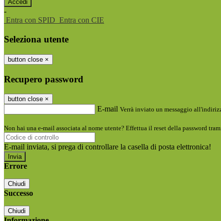
-
Entra con SPID
Entra con CIE
Seleziona utente
button close
×
Recupero password
button close
×
E-mail
Verrà inviato un messaggio all'indirizz
Non hai una e-mail associata al nome utente? Effettua il reset della password tram
E-mail inviata, si prega di controllare la casella di posta elettronica!
Errore
Chiudi
Successo
Chiudi
Informazione