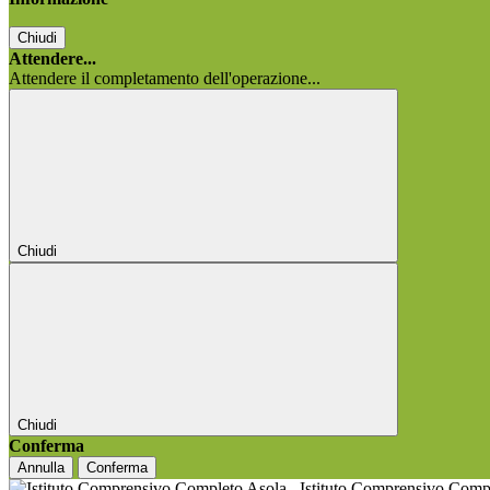
Chiudi
Attendere...
Attendere il completamento dell'operazione...
Chiudi
Chiudi
Conferma
Annulla
Conferma
Istituto Comprensivo Comp