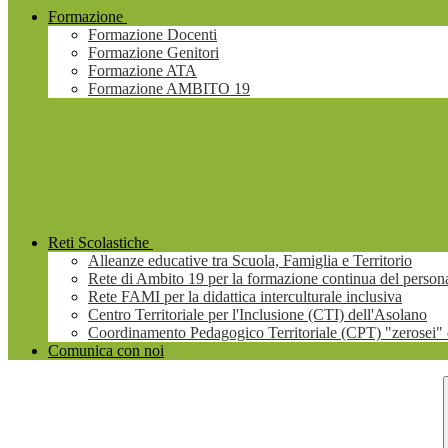
Formazione
Formazione Docenti
Formazione Genitori
Formazione ATA
Formazione AMBITO 19
Reti Scolastiche
Alleanze educative tra Scuola, Famiglia e Territorio
Rete di Ambito 19 per la formazione continua del persona
Rete FAMI per la didattica interculturale inclusiva
Centro Territoriale per l'Inclusione (CTI) dell'Asolano
Coordinamento Pedagogico Territoriale (CPT) "zerosei" 
Comunica con noi