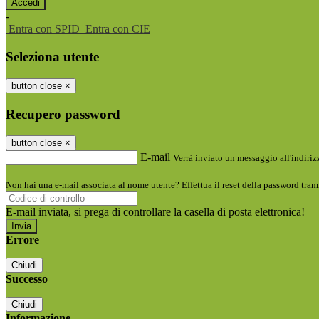
-
Entra con SPID
Entra con CIE
Seleziona utente
button close
×
Recupero password
button close
×
E-mail
Verrà inviato un messaggio all'indirizz
Non hai una e-mail associata al nome utente? Effettua il reset della password tram
E-mail inviata, si prega di controllare la casella di posta elettronica!
Errore
Chiudi
Successo
Chiudi
Informazione