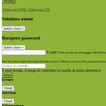
-
Entra con SPID
Entra con CIE
Seleziona utente
button close
×
Recupero password
button close
×
E-mail
Verrà inviato un messaggio all'indirizz
Non hai una e-mail associata al nome utente? Effettua il reset della password tram
E-mail inviata, si prega di controllare la casella di posta elettronica!
Errore
Chiudi
Successo
Chiudi
Informazione