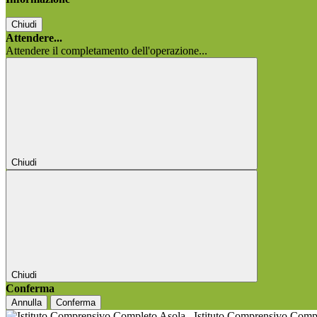
Chiudi
Attendere...
Attendere il completamento dell'operazione...
Chiudi
Chiudi
Conferma
Annulla
Conferma
Istituto Comprensivo Comp