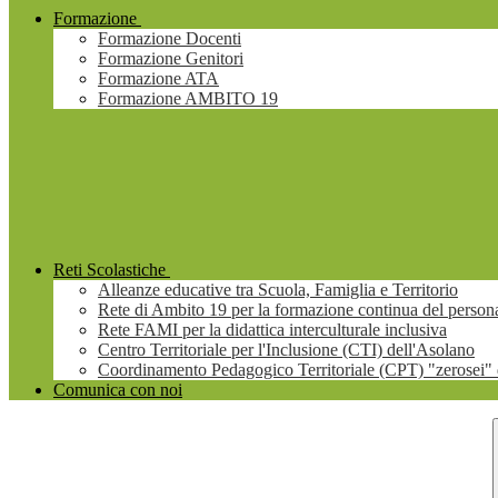
Formazione
Formazione Docenti
Formazione Genitori
Formazione ATA
Formazione AMBITO 19
Reti Scolastiche
Alleanze educative tra Scuola, Famiglia e Territorio
Rete di Ambito 19 per la formazione continua del persona
Rete FAMI per la didattica interculturale inclusiva
Centro Territoriale per l'Inclusione (CTI) dell'Asolano
Coordinamento Pedagogico Territoriale (CPT) "zerosei" 
Comunica con noi