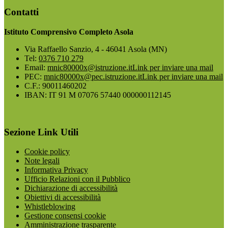
Contatti
Istituto Comprensivo Completo Asola
Via Raffaello Sanzio, 4 - 46041 Asola (MN)
Tel:
0376 710 279
Email:
mnic80000x@istruzione.it
Link per inviare una mail
PEC:
mnic80000x@pec.istruzione.it
Link per inviare una mail
C.F.: 90011460202
IBAN: IT 91 M 07076 57440 000000112145
Sezione Link Utili
Cookie policy
Note legali
Informativa Privacy
Ufficio Relazioni con il Pubblico
Dichiarazione di accessibilità
Obiettivi di accessibilità
Whistleblowing
Gestione consensi cookie
Amministrazione trasparente