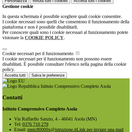
Personalizza
Rifiuta tutti
i cookies
Accetta tutti
i cookies
Gestione cookie
In questa schermata è possibile scegliere quali cookie consentire.
I cookie necessari sono quelli che consentono il funzionamento della
piattaforma e non è possibile disabilitarli.
Per conoscere quali sono i cookie necessari al funzionamento potete
visionare la
COOKIE POLICY
.
Cookie necessari per il funzionamento
I cookie necessari per il funzionamento non possono essere
disabilitati. È possibile consultare l'elenco nella pagina della cookie
policy.
Accetta tutti
Salva le preferenze
Istituto Comprensivo Completo Asola
Contatti
Istituto Comprensivo Completo Asola
Via Raffaello Sanzio, 4 - 46041 Asola (MN)
Tel:
0376 710 279
Email:
mnic80000x@istruzione.it
Link per inviare una mail