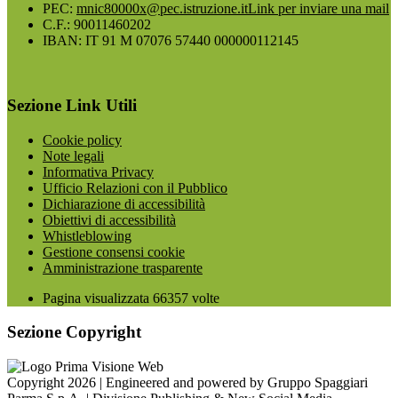
PEC:
mnic80000x@pec.istruzione.it
Link per inviare una mail
C.F.: 90011460202
IBAN: IT 91 M 07076 57440 000000112145
Sezione Link Utili
Cookie policy
Note legali
Informativa Privacy
Ufficio Relazioni con il Pubblico
Dichiarazione di accessibilità
Obiettivi di accessibilità
Whistleblowing
Gestione consensi cookie
Amministrazione trasparente
Pagina visualizzata
66357
volte
Sezione Copyright
Copyright 2026 | Engineered and powered by Gruppo Spaggiari