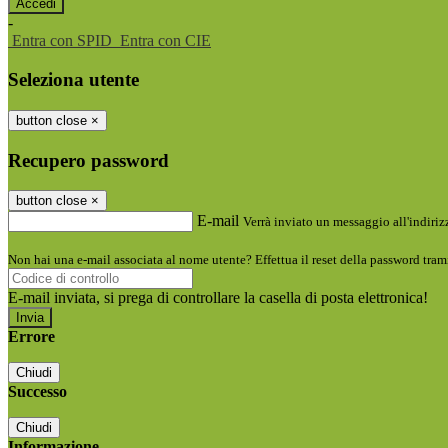
-
Entra con SPID
Entra con CIE
Seleziona utente
button close
×
Recupero password
button close
×
E-mail
Verrà inviato un messaggio all'indirizz
Non hai una e-mail associata al nome utente? Effettua il reset della password tram
E-mail inviata, si prega di controllare la casella di posta elettronica!
Errore
Chiudi
Successo
Chiudi
Informazione