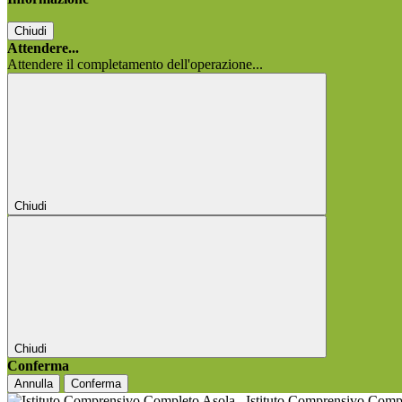
Chiudi
Attendere...
Attendere il completamento dell'operazione...
Chiudi
Chiudi
Conferma
Annulla
Conferma
Istituto Comprensivo Comp