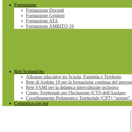
Formazione
Formazione Docenti
Formazione Genitori
Formazione ATA
Formazione AMBITO 19
Reti Scolastiche
Alleanze educative tra Scuola, Famiglia e Territorio
Rete di Ambito 19 per la formazione continua del persona
Rete FAMI per la didattica interculturale inclusiva
Centro Territoriale per l'Inclusione (CTI) dell'Asolano
Coordinamento Pedagogico Territoriale (CPT) "zerosei" 
Comunica con noi