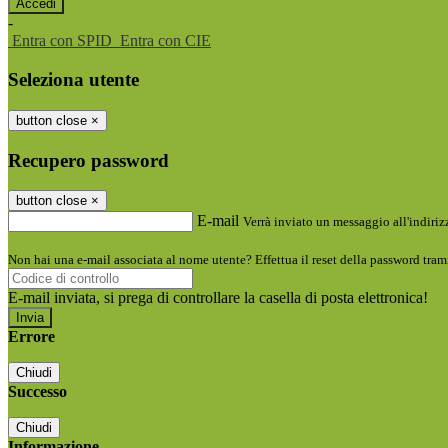
-
Entra con SPID
Entra con CIE
Seleziona utente
button close
×
Recupero password
button close
×
E-mail
Verrà inviato un messaggio all'indirizz
Non hai una e-mail associata al nome utente? Effettua il reset della password tram
E-mail inviata, si prega di controllare la casella di posta elettronica!
Errore
Chiudi
Successo
Chiudi
Informazione