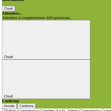
Chiudi
Attendere...
Attendere il completamento dell'operazione...
Chiudi
Chiudi
Conferma
Annulla
Conferma
Istituto Comprensivo Comp