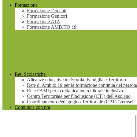
Formazione
Formazione Docenti
Formazione Genitori
Formazione ATA
Formazione AMBITO 19
Reti Scolastiche
Alleanze educative tra Scuola, Famiglia e Territorio
Rete di Ambito 19 per la formazione continua del persona
Rete FAMI per la didattica interculturale inclusiva
Centro Territoriale per l'Inclusione (CTI) dell'Asolano
Coordinamento Pedagogico Territoriale (CPT) "zerosei" 
Comunica con noi