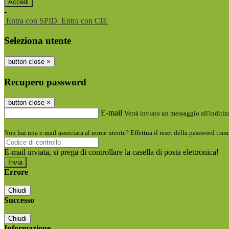
-
Entra con SPID
Entra con CIE
Seleziona utente
button close
×
Recupero password
button close
×
E-mail
Verrà inviato un messaggio all'indirizz
Non hai una e-mail associata al nome utente? Effettua il reset della password tram
E-mail inviata, si prega di controllare la casella di posta elettronica!
Errore
Chiudi
Successo
Chiudi
Informazione