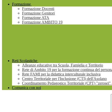
Formazione
Formazione Docenti
Formazione Genitori
Formazione ATA
Formazione AMBITO 19
Reti Scolastiche
Alleanze educative tra Scuola, Famiglia e Territorio
Rete di Ambito 19 per la formazione continua del persona
Rete FAMI per la didattica interculturale inclusiva
Centro Territoriale per l'Inclusione (CTI) dell'Asolano
Coordinamento Pedagogico Territoriale (CPT) "zerosei" 
Comunica con noi