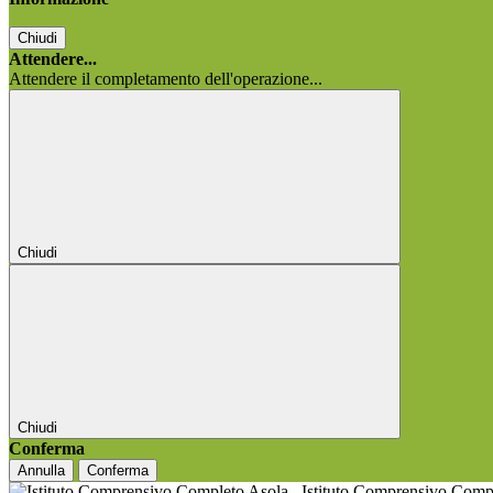
Chiudi
Attendere...
Attendere il completamento dell'operazione...
Chiudi
Chiudi
Conferma
Annulla
Conferma
Istituto Comprensivo Comp