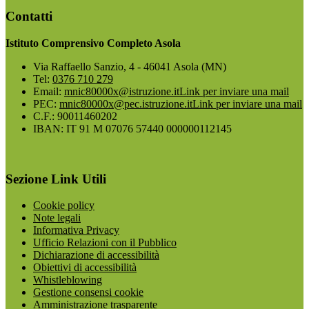
Contatti
Istituto Comprensivo Completo Asola
Via Raffaello Sanzio, 4 - 46041 Asola (MN)
Tel:
0376 710 279
Email:
mnic80000x@istruzione.it
Link per inviare una mail
PEC:
mnic80000x@pec.istruzione.it
Link per inviare una mail
C.F.: 90011460202
IBAN: IT 91 M 07076 57440 000000112145
Sezione Link Utili
Cookie policy
Note legali
Informativa Privacy
Ufficio Relazioni con il Pubblico
Dichiarazione di accessibilità
Obiettivi di accessibilità
Whistleblowing
Gestione consensi cookie
Amministrazione trasparente