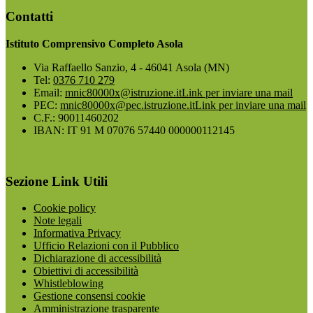
Contatti
Istituto Comprensivo Completo Asola
Via Raffaello Sanzio, 4 - 46041 Asola (MN)
Tel:
0376 710 279
Email:
mnic80000x@istruzione.it
Link per inviare una mail
PEC:
mnic80000x@pec.istruzione.it
Link per inviare una mail
C.F.: 90011460202
IBAN: IT 91 M 07076 57440 000000112145
Sezione Link Utili
Cookie policy
Note legali
Informativa Privacy
Ufficio Relazioni con il Pubblico
Dichiarazione di accessibilità
Obiettivi di accessibilità
Whistleblowing
Gestione consensi cookie
Amministrazione trasparente