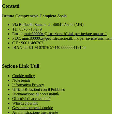
Contatti
Istituto Comprensivo Completo Asola
Via Raffaello Sanzio, 4 - 46041 Asola (MN)
Tel:
0376 710 279
Email:
mnic80000x@istruzione.it
Link per inviare una mail
PEC:
mnic80000x@pec.istruzione.it
Link per inviare una mail
C.F.: 90011460202
IBAN: IT 91 M 07076 57440 000000112145
Sezione Link Utili
Cookie policy
Note legali
Informativa Privacy
Ufficio Relazioni con il Pubblico
Dichiarazione di accessibilità
Obiettivi di accessibilità
Whistleblowing
Gestione consensi cookie
Amministrazione trasparente