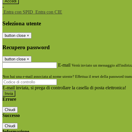
-
Entra con SPID
Entra con CIE
Seleziona utente
button close
×
Recupero password
button close
×
E-mail
Verrà inviato un messaggio all'indirizz
Non hai una e-mail associata al nome utente? Effettua il reset della password tram
E-mail inviata, si prega di controllare la casella di posta elettronica!
Errore
Chiudi
Successo
Chiudi
Informazione