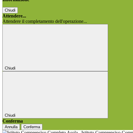
Chiudi
Attendere...
Attendere il completamento dell'operazione...
Chiudi
Chiudi
Conferma
Annulla
Conferma
Istituto Comprensivo Comp