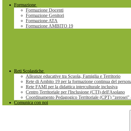
Formazione
Formazione Docenti
Formazione Genitori
Formazione ATA
Formazione AMBITO 19
Reti Scolastiche
Alleanze educative tra Scuola, Famiglia e Territorio
Rete di Ambito 19 per la formazione continua del persona
Rete FAMI per la didattica interculturale inclusiva
Centro Territoriale per l'Inclusione (CTI) dell'Asolano
Coordinamento Pedagogico Territoriale (CPT) "zerosei" 
Comunica con noi