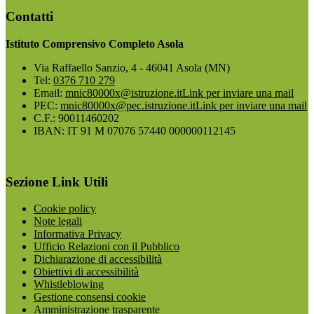
Contatti
Istituto Comprensivo Completo Asola
Via Raffaello Sanzio, 4 - 46041 Asola (MN)
Tel:
0376 710 279
Email:
mnic80000x@istruzione.it
Link per inviare una mail
PEC:
mnic80000x@pec.istruzione.it
Link per inviare una mail
C.F.: 90011460202
IBAN: IT 91 M 07076 57440 000000112145
Sezione Link Utili
Cookie policy
Note legali
Informativa Privacy
Ufficio Relazioni con il Pubblico
Dichiarazione di accessibilità
Obiettivi di accessibilità
Whistleblowing
Gestione consensi cookie
Amministrazione trasparente