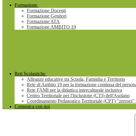
Formazione
Formazione Docenti
Formazione Genitori
Formazione ATA
Formazione AMBITO 19
Reti Scolastiche
Alleanze educative tra Scuola, Famiglia e Territorio
Rete di Ambito 19 per la formazione continua del persona
Rete FAMI per la didattica interculturale inclusiva
Centro Territoriale per l'Inclusione (CTI) dell'Asolano
Coordinamento Pedagogico Territoriale (CPT) "zerosei" 
Comunica con noi