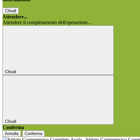
Chiudi
Attendere...
Attendere il completamento dell'operazione...
Chiudi
Chiudi
Conferma
Annulla
Conferma
Istituto Comprensivo Comp