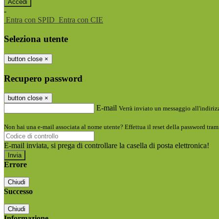
-
Entra con SPID
Entra con CIE
Seleziona utente
button close
×
Recupero password
button close
×
E-mail
Verrà inviato un messaggio all'indirizz
Non hai una e-mail associata al nome utente? Effettua il reset della password tram
E-mail inviata, si prega di controllare la casella di posta elettronica!
Errore
Chiudi
Successo
Chiudi
Informazione