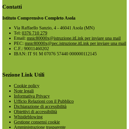
Contatti
Istituto Comprensivo Completo Asola
Via Raffaello Sanzio, 4 - 46041 Asola (MN)
Tel:
0376 710 279
Email:
mnic80000x@istruzione.it
Link per inviare una mail
PEC:
mnic80000x@pec.istruzione.it
Link per inviare una mail
C.F.: 90011460202
IBAN: IT 91 M 07076 57440 000000112145
Sezione Link Utili
Cookie policy
Note legali
Informativa Privacy
Ufficio Relazioni con il Pubblico
Dichiarazione di accessibilità
Obiettivi di accessibilità
Whistleblowing
Gestione consensi cookie
Amministrazione trasparente