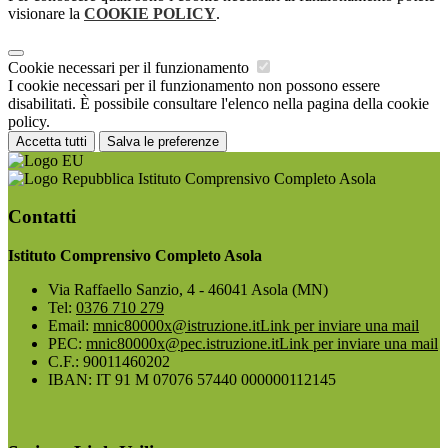
visionare la
COOKIE POLICY
.
Cookie necessari per il funzionamento
I cookie necessari per il funzionamento non possono essere
disabilitati. È possibile consultare l'elenco nella pagina della cookie
policy.
Accetta tutti
Salva le preferenze
Istituto Comprensivo Completo Asola
Contatti
Istituto Comprensivo Completo Asola
Via Raffaello Sanzio, 4 - 46041 Asola (MN)
Tel:
0376 710 279
Email:
mnic80000x@istruzione.it
Link per inviare una mail
PEC:
mnic80000x@pec.istruzione.it
Link per inviare una mail
C.F.: 90011460202
IBAN: IT 91 M 07076 57440 000000112145